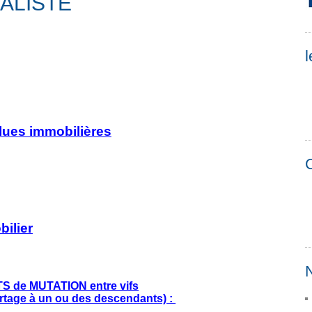
ALISTE
l
alues immobilières
C
ilier
N
 de MUTATION entre vifs
rtage à un ou des descendants) :