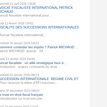
ercredi 01
avril 2026
13h30
VOCAT FISCALISTE INTERNATIONAL PATRICK
ICHAUD
vocat fiscaliste international pour...
eudi 12
février 2026
13h52
ISCALITE DES SUCCESSIONS INTERNATIONALES
..
vocat fiscaliste international,...
endredi 30
janvier 2026
10h15
omment contester les impôts ? Patrick MICHAUD ...
atrick MICHAUD avocat 24...
ardi 13
janvier 2026
15h42
vocat fiscaliste : un allié stratégique face à...
ntroduction : enjeux croissants du droit...
endredi 02
janvier 2026
09h14
UCCESSION INTERNATIONALE REGIME CIVIL ET...
our recevoir la lettre d’EFI inscrivez...
ardi 30
décembre 2025
09h20
e trust en droit fiscal français
ntroduction Le trust est une...
undi 15
décembre 2025
11h16