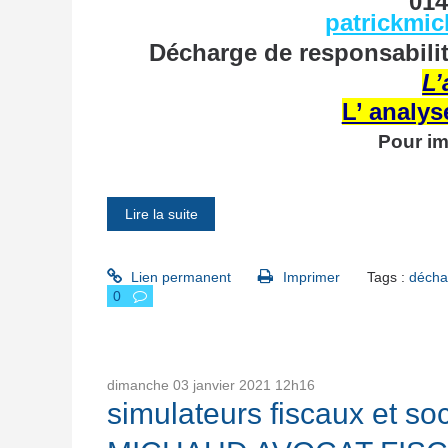
01
patrickmi
Décharge de responsabilité
L’
L’ analys
Pour im
Lire la suite
Lien permanent
Imprimer
Tags :
déchar
0
dimanche 03
janvier 2021
12h16
simulateurs fiscaux et s