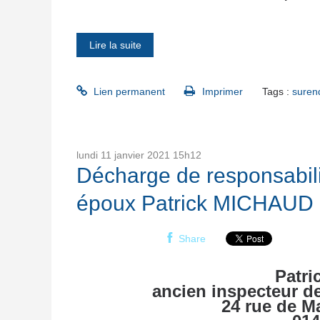
Lire la suite
Lien permanent
Imprimer
Tags :
surend
lundi 11
janvier 2021
15h12
Décharge de responsabilit
époux Patrick MICHAUD av
Share
Patri
ancien inspecteur de
24 rue de
M