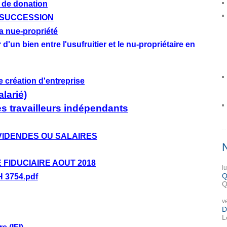
t de donation
 SUCCESSION
la nue-propriété
 d'un bien entre l'usufruitier et le nu-propriétaire en
e création d'entreprise
larié)
es travailleurs indépendants
VIDENDES OU SALAIRES
 FIDUCIAIRE AOUT 2018
l
Q
H 3754.pdf
Q
v
D
L