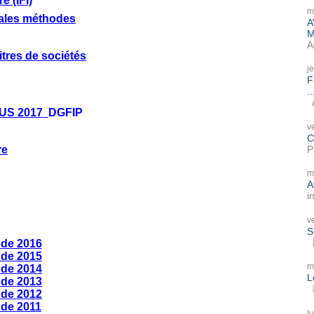
e (IFI)
m
pales méthodes
A
M
A
itres de sociétés
j
F
..
A
NUS 2017
DGFIP
v
C
P
re
m
A
i
v
S
P
 de 2016
 de 2015
m
 de 2014
L
 de 2013
I
 de 2012
 de 2011
l