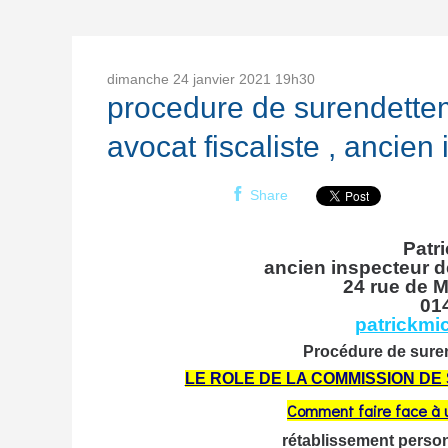
dimanche 24
janvier 2021
19h30
procedure de surendettem
avocat fiscaliste , ancie
Share
Patr
ancien inspecteur d
24 rue de
M
01
patrickmi
Procédure de suren
LE ROLE DE LA COMMISSION D
Comment faire face à 
rétablissement personn