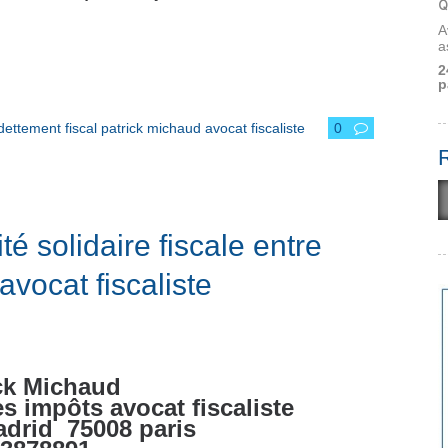
Q
A
a
2
p
ettement fiscal patrick michaud avocat fiscaliste
0
é solidaire fiscale entre
ocat fiscaliste
ck Michaud
s impôts avocat fiscaliste
adrid
75008 paris