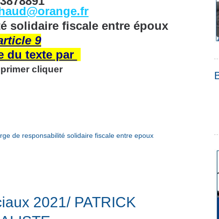
43878891
chaud@orange.fr
 solidaire fiscale entre
époux
article 9
e du texte par
primer cliquer
ge de responsabilité solidaire fiscale entre epoux
ociaux 2021/ PATRICK