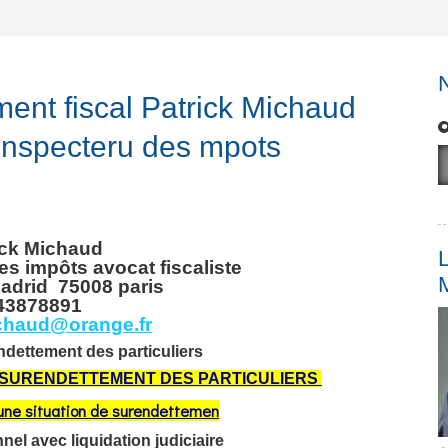
ent fiscal Patrick Michaud
n inspecteru des mpots
ick Michaud
L
es impôts avocat fiscaliste
adrid
75008 paris
43878891
chaud@orange.fr
dettement des particuliers
E SURENDETTEMENT DES PARTICULIERS
une situation de surendettemen
el avec liquidation judiciaire