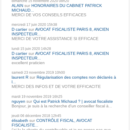
dimanche 15
novembre 2020
08h20
ALAIN
sur
HONORAIRES DU CABINET PATRICK
MICHAUD...
MERCI DE VOS CONSEILS EFFICACES
mercredi 17
juin 2020
15h38
D cartier
sur
AVOCAT FISCALISTE PARIS 8, ANCIEN
INSPECTEUR...
MERCI DE VOTRE ASSISTANCE SI EFFICACE
lundi 15
juin 2020
14h28
D cartier
sur
AVOCAT FISCALISTE PARIS 8, ANCIEN
INSPECTEUR...
excellent praticien
samedi 23
novembre 2019
10h00
laurent R
sur
Régularisation des comptes non déclarés à
l...
MERCI DES INFOS ET DE VOTRE EFFICACITE
mardi 19
novembre 2019
16h25
nguyen
sur
Qui est Patrick Michaud ? | avocat fiscaliste
Bonjour, je suis à la recherche d'un conseiller fiscal à...
jeudi 06
décembre 2018
12h45
élisabeth
sur
CONTRÔLE FISCAL, AVOCAT
FISCALISTE...
j'ai lu la charte du contribuable et je ne pense pas que...