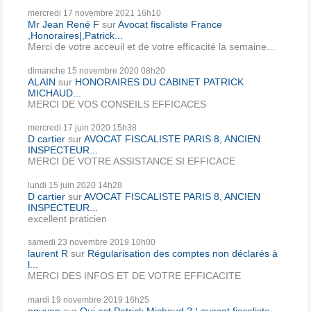
mercredi 17
novembre 2021
16h10
Mr Jean René F
sur
Avocat fiscaliste France
,Honoraires|,Patrick...
Merci de votre acceuil et de votre efficacité la semaine...
dimanche 15
novembre 2020
08h20
ALAIN
sur
HONORAIRES DU CABINET PATRICK
MICHAUD...
MERCI DE VOS CONSEILS EFFICACES
mercredi 17
juin 2020
15h38
D cartier
sur
AVOCAT FISCALISTE PARIS 8, ANCIEN
INSPECTEUR...
MERCI DE VOTRE ASSISTANCE SI EFFICACE
lundi 15
juin 2020
14h28
D cartier
sur
AVOCAT FISCALISTE PARIS 8, ANCIEN
INSPECTEUR...
excellent praticien
samedi 23
novembre 2019
10h00
laurent R
sur
Régularisation des comptes non déclarés à
l...
MERCI DES INFOS ET DE VOTRE EFFICACITE
mardi 19
novembre 2019
16h25
nguyen
sur
Qui est Patrick Michaud ? | avocat fiscaliste