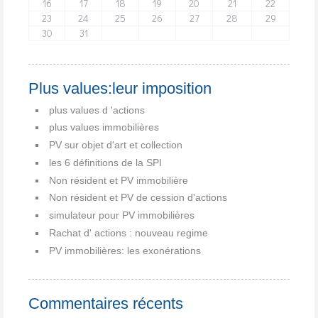
16
17
18
19
20
21
22
23
24
25
26
27
28
29
30
31
Plus values:leur imposition
plus values d 'actions
plus values immobilières
PV sur objet d'art et collection
les 6 définitions de la SPI
Non résident et PV immobilière
Non résident et PV de cession d'actions
simulateur pour PV immobilières
Rachat d' actions : nouveau regime
PV immobilières: les exonérations
Commentaires récents