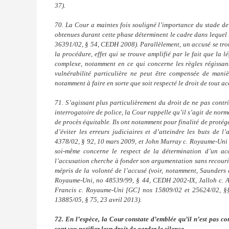
37).
70. La Cour a maintes fois souligné l’importance du stade de
obtenues durant cette phase déterminent le cadre dans lequel 
36391/02, § 54, CEDH 2008). Parallèlement, un accusé se trou
la procédure, effet qui se trouve amplifié par le fait que la 
complexe, notamment en ce qui concerne les règles régissant 
vulnérabilité particulière ne peut être compensée de maniè
notamment à faire en sorte que soit respecté le droit de tout a
71. S’agissant plus particulièrement du droit de ne pas contri
interrogatoire de police, la Cour rappelle qu’il s’agit de norm
de procès équitable. Ils ont notamment pour finalité de protéger
d’éviter les erreurs judiciaires et d’atteindre les buts de 
4378/02, § 92, 10 mars 2009, et John Murray c. Royaume-Uni [
soi-même concerne le respect de la détermination d’un acc
l’accusation cherche à fonder son argumentation sans recourir
mépris de la volonté de l’accusé (voir, notamment, Saunders
Royaume-Uni, no 48539/99, § 44, CEDH 2002‑IX, Jalloh c. 
Francis c. Royaume-Uni [GC] nos 15809/02 et 25624/02, §§ 5
13885/05, § 75, 23 avril 2013).
72. En l’espèce, la Cour constate d’emblée qu’il n’est pas c
sont vus notifier leur droit de garder le silence.