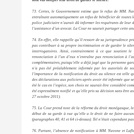
73. Certes, le Gouvernement estime que le refus de MM. Nav
entraînant automatiquement un refus de bénéficier de toutes les
police judiciaire n’aurait dû informer les requérants de leur 
l’assistance d’un avocat. La Cour ne saurait partager cette an
74. En effet, elle rappelle qu’il ressort de sa jurisprudence p
pas contribuer à sa propre incrimination et de garder le silen
interrogatoires. Ainsi, contrairement à ce que soutient le 
renonciation à l’un d’eux n’entraîne pas renonciation à l’a
complémentaires, puisqu’elle a déjà jugé que la personne gardé
n’a pas été préalablement informée par les autorités de son
l’importance de la notification du droit au silence est telle
des déclarations aux policiers après avoir été informée que s
été le cas en l’espèce, son choix ne saurait être considéré com
été expressément notifié et qu’elle pris sa décision sans être a
27 octobre 2011).
75. La Cour prend note de la réforme du droit monégasque, leq
début de sa garde à vue qu’elle a le droit de ne faire aucun
(paragraphes 40, 41 et 64 ci-dessus). Tel n’était cependant pas 
76. Partant, l’absence de notification à MM. Navone et Lafl