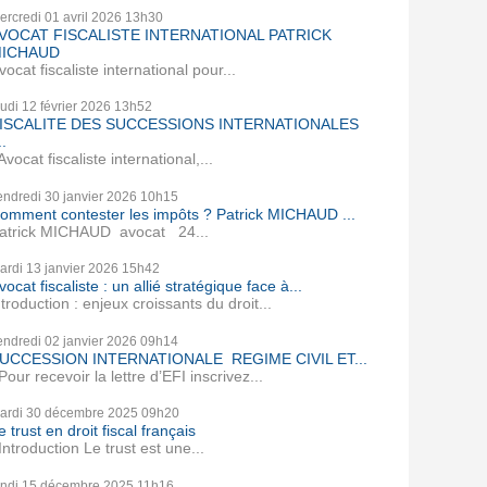
ercredi 01
avril 2026
13h30
VOCAT FISCALISTE INTERNATIONAL PATRICK
ICHAUD
vocat fiscaliste international pour...
eudi 12
février 2026
13h52
ISCALITE DES SUCCESSIONS INTERNATIONALES
..
vocat fiscaliste international,...
endredi 30
janvier 2026
10h15
omment contester les impôts ? Patrick MICHAUD ...
atrick MICHAUD avocat 24...
ardi 13
janvier 2026
15h42
vocat fiscaliste : un allié stratégique face à...
ntroduction : enjeux croissants du droit...
endredi 02
janvier 2026
09h14
UCCESSION INTERNATIONALE REGIME CIVIL ET...
our recevoir la lettre d’EFI inscrivez...
ardi 30
décembre 2025
09h20
e trust en droit fiscal français
ntroduction Le trust est une...
undi 15
décembre 2025
11h16