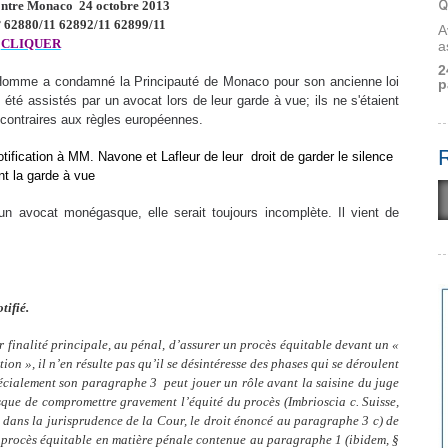
Q
ntre Monaco
24 octobre 2013
 62880/11 62892/11 62899/11
A
CLIQUER
a
2
'Homme a condamné la Principauté de Monaco pour son ancienne loi
p
té assistés par un avocat lors de leur garde à vue; ils ne s'étaient
s contraires aux règles européennes.
otification à MM. Navone et Lafleur de leur
droit de garder le silence
t la garde à vue
n avocat monégasque, elle serait toujours incomplète. Il vient de
tifié.
r finalité principale, au pénal, d’assurer un procès équitable devant un «
on », il n’en résulte pas qu’il se désintéresse des phases qui se déroulent
pécialement son paragraphe 3  peut jouer un rôle avant la saisine du juge
isque de compromettre gravement l’équité du procès (Imbrioscia c. Suisse,
i dans la jurisprudence de la Cour, le droit énoncé au paragraphe 3 c) de
de procès équitable en matière pénale contenue au paragraphe 1 (ibidem, §