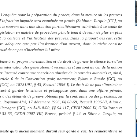
 l’enquête pour la préparation du procès, dans la mesure où les preuves
l’infraction imputée sera examinée au procès (Salduz c. Turquie [GC], no
ve souvent dans une situation particulièrement vulnérable à ce stade de
législation en matière de procédure pénale tend à devenir de plus en plus
la collecte et l’utilisation des preuves. Dans la plupart des cas, cette
re adéquate que par l’assistance d’un avocat, dont la tâche consiste
ccusé de ne pas s’incriminer lui-même.
buer à sa propre incrimination et du droit de garder le silence lors d’un
es internationales généralement reconnues et qui sont au cur de la notion
 l’accusé contre une coercition abusive de la part des autorités et, ainsi,
l’article 6 de la Convention (voir, notamment, Bykov c. Russie [GC], no
GC], no 18731/91, § 45, Recueil 1996-I). Le droit de ne pas s’incriminer
usé à garder le silence et présuppose que, dans une affaire pénale,
 à des éléments de preuve obtenus par la contrainte ou des pressions, au
 c. Royaume‑Uni, 17 décembre 1996, §§ 68-69, Recueil 1996-VI, Allan c.
Allemagne [GC], no 54810/00, §§ 94-117, CEDH 2006‑IX, O’Halloran et
3-63, CEDH 2007‑VIII, Brusco, précité, § 44, et Süzer c. Turquie, no
ontesté qu’à aucun moment, durant leur garde à vue, les requérants ne se