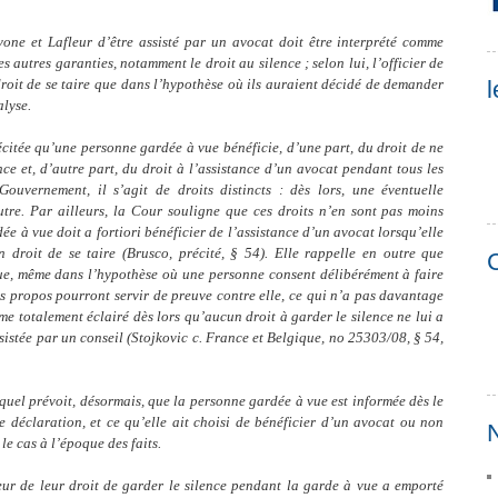
one et Lafleur d’être assisté par un avocat doit être interprété comme
 autres garanties, notamment le droit au silence ; selon lui, l’officier de
droit de se taire que dans l’hypothèse où ils auraient décidé de demander
l
alyse.
récitée qu’une personne gardée à vue bénéficie, d’une part, du droit de ne
ce et, d’autre part, du droit à l’assistance d’un avocat pendant tous les
Gouvernement, il s’agit de droits distincts : dès lors, une éventuelle
utre. Par ailleurs, la Cour souligne que ces droits n’en sont pas moins
e à vue doit a fortiori bénéficier de l’assistance d’un avocat lorsqu’elle
 droit de se taire (Brusco, précité, § 54). Elle rappelle en outre que
C
 que, même dans l’hypothèse où une personne consent délibérément à faire
es propos pourront servir de preuve contre elle, ce qui n’a pas davantage
me totalement éclairé dès lors qu’aucun droit à garder le silence ne lui a
ssistée par un conseil (Stojkovic c. France et Belgique, no 25303/08, § 54,
uel prévoit, désormais, que la personne gardée à vue est informée dès le
e déclaration, et ce qu’elle ait choisi de bénéficier d’un avocat ou non
N
le cas à l’époque des faits.
eur de leur droit de garder le silence pendant la garde à vue a emporté