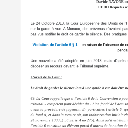
Davide NAVONE co
CEDH Requêtes n°
Le 24 Octobre 2013, la Cour Européenne des Droits de l
sur la garde à vue. A Monaco, des prévenus n'avaient pas é
pas vus notifier le droit de garder le silence. Des pratique
Violation de l'article 6 § 1
– en raison de l’absence de n
pendan
Une nouvelle a été adoptée en juin 2013, mais d'après u
déposer un recours devant le Tribunal suprême.
L’arrêt de la Cour :
Le droit de garder le silence lors d'une garde à vue doit être no
69. La Cour rappelle que si l’article 6 de la Convention a pou
tribunal » compétent pour décider du « bien-fondé de l’accusati
avant la procédure de jugement. En particulier, l’article 6  s
du fond si, et dans la mesure où, son inobservation initiale r
24 novembre 1993, § 36, série A no 275). Ainsi qu’il est établ
l’article 6 constitue un élément parmi d’autres de la notion 