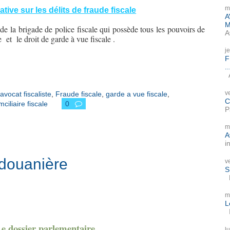
m
ive sur les délits de fraude fiscale
A
M
de la brigade de police fiscale qui possède tous les pouvoirs de
A
e et le droit de garde à vue fiscale .
j
F
..
A
v
avocat fiscaliste
,
Fraude fiscale
,
garde a vue fiscale
,
C
mciliaire fiscale
0
P
m
A
i
 douanière
v
S
P
m
L
I
e dossier parlementaire
l