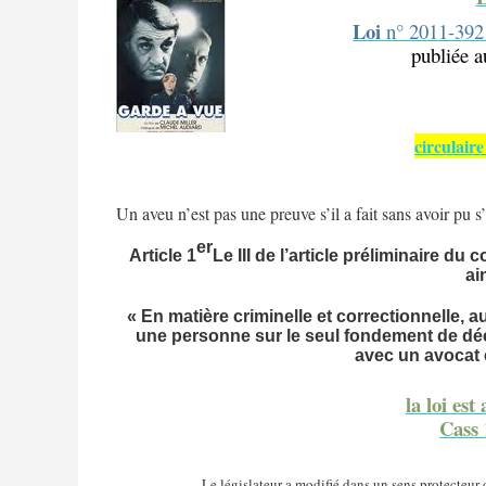
Loi
n° 2011-392 
publiée a
circulaire
Un aveu n’est pas une preuve s’il
a fait sans avoir pu s
er
Article 1
Le III de l’article préliminaire d
ai
« En matière criminelle et correctionnelle
une personne sur le seul fondement de décla
avec un avocat e
la loi est
Cass 
Le législateur a modifié dans un sens protecteur d