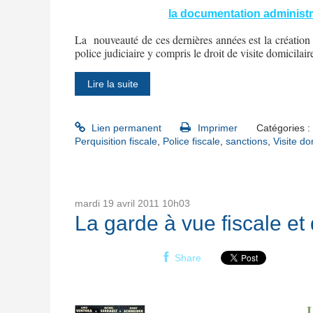
la documentation administrat
La
nouveauté de ces dernières années est la création 
police judiciaire y compris le droit de visite domicilair
Lire la suite
Lien permanent
Imprimer
Catégories :
Perquisition fiscale
,
Police fiscale
,
sanctions
,
Visite do
mardi 19
avril 2011
10h03
La garde à vue fiscale et
Share
L