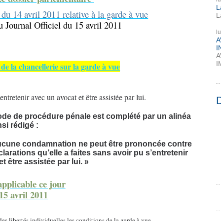
L
du 14 avril 2011 relative à la garde à vue
L
u Journal Officiel du 15 avril 2011
l
A
I
A
I
 de la chancellerie sur la garde à vue
’entretenir avec un avocat et être assistée par lui.
u code de procédure pénale est complété par un alinéa
nsi rédigé :
, aucune condamnation ne peut être prononcée contre
rations qu’elle a faites sans avoir pu s’entretenir
t être assistée par lui. »
 applicable ce jour
15 avril 2011
es libertés individuelles les conditions de la garde à vue .