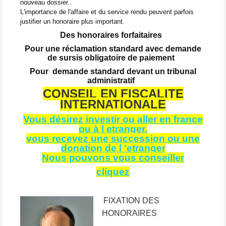
nouveau dossier..
L'importance de l'affaire et du service rendu peuvent parfois
justifier un honoraire plus important.
Des honoraires forfaitaires
Pour une réclamation standard avec demande
de sursis obligatoire de paiement
Pour demande standard devant un tribunal
administratif
CONSEIL EN FISCALITE
INTERNATIONALE
Vous désirez investir ou aller en france
ou à l etranger.
vous recevez une succession ou une
donation de l 'etranger
Nous pouvons vous conseiller
cliquez
FIXATION DES
HONORAIRES