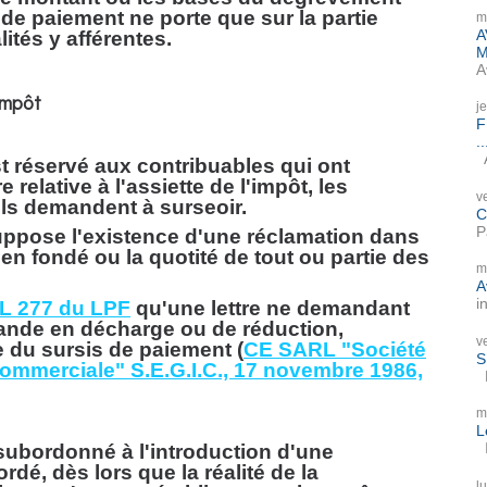
s de paiement ne porte que sur la partie
m
A
ités y afférentes.
M
A
'impôt
j
F
..
A
t réservé aux contribuables qui ont
relative à l'assiette de l'impôt, les
v
ls demandent à surseoir.
C
P
uppose l'existence d'une réclamation dans
ien fondé ou la quotité de tout ou partie des
m
A
i
e L 277 du LPF
qu'une lettre ne demandant
ande en décharge ou de réduction,
v
e du sursis de paiement (
CE SARL "Société
S
 commerciale" S.E.G.I.C., 17 novembre 1986,
P
m
L
I
 subordonné à l'introduction d'une
rdé, dès lors que la réalité de la
l