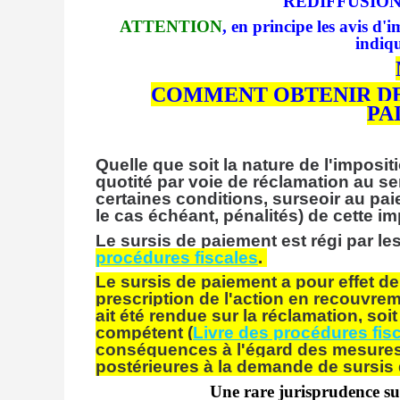
REDIFFUSIO
ATTENTION
, en principe les avis d'i
indiqu
COMMENT OBTENIR DE 
PA
Quelle que soit la nature de l'imposit
quotité par voie de réclamation au se
certaines conditions, surseoir au paie
le cas échéant, pénalités) de cette im
Le sursis de paiement est régi par le
procédures fiscales
.
Le sursis de paiement a pour effet de 
prescription de l'action en recouvrem
ait été rendue sur la réclamation, soit 
compétent (
Livre des procédures fiscal
conséquences à l'égard des mesures 
postérieures à la demande de sursis 
Une rare jurisprudence su