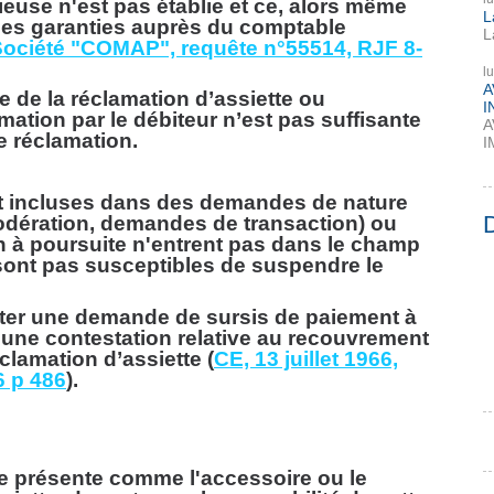
use n'est pas établie et ce, alors même
L
 des garanties auprès du comptable
L
, Société "COMAP", requête n°55514, RJF 8-
l
A
e de la réclamation d’assiette ou
I
amation par le débiteur n’est pas suffisante
A
te réclamation.
I
 incluses dans des demandes de nature
dération, demandes de transaction) ou
n à poursuite n'entrent pas dans le champ
e sont pas susceptibles de suspendre le
nter une demande de sursis de paiement à
, une contestation relative au recouvrement
lamation d’assiette (
CE, 13 juillet 1966,
6 p 486
).
e présente comme l'accessoire ou le