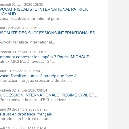
ercredi 01
avril 2026
13h30
VOCAT FISCALISTE INTERNATIONAL PATRICK
ICHAUD
vocat fiscaliste international pour...
eudi 12
février 2026
13h52
ISCALITE DES SUCCESSIONS INTERNATIONALES
..
vocat fiscaliste international,...
endredi 30
janvier 2026
10h15
omment contester les impôts ? Patrick MICHAUD ...
atrick MICHAUD avocat 24...
ardi 13
janvier 2026
15h42
vocat fiscaliste : un allié stratégique face à...
ntroduction : enjeux croissants du droit...
endredi 02
janvier 2026
09h14
UCCESSION INTERNATIONALE REGIME CIVIL ET...
our recevoir la lettre d’EFI inscrivez...
ardi 30
décembre 2025
09h20
e trust en droit fiscal français
ntroduction Le trust est une...
undi 15
décembre 2025
11h16