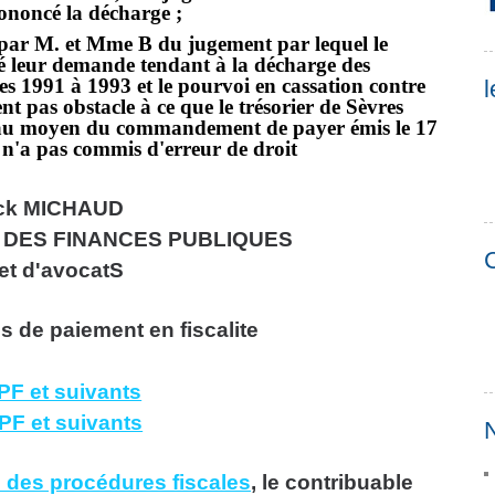
rononcé la décharge ;
té par M. et Mme B du jugement par lequel le
eté leur demande tendant à la décharge des
es 1991 à 1993 et le pourvoi en cassation contre
l
nt pas obstacle à ce que le trésorier de Sèvres
s au moyen du commandement de payer émis le 17
 n'a pas commis d'erreur de droit
ick MICHAUD
 DES FINANCES PUBLIQUES
C
et d'avocatS
s de paiement en fiscalite
PF et suivants
PF et suivants
N
re des procédures fiscales
, le contribuable