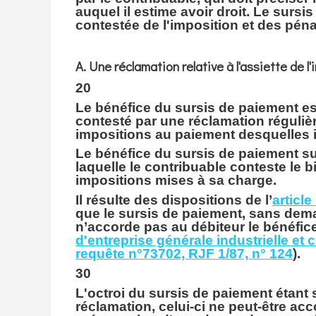
auquel il estime avoir droit. Le sursi
contestée de l'imposition et des pénal
A. Une réclamation relative à l'assiette de l
20
Le bénéfice du sursis de paiement es
contesté par une réclamation régulière 
impositions au paiement desquelles i
Le bénéfice du sursis de paiement s
laquelle le contribuable conteste le b
impositions mises à sa charge.
Il résulte des dispositions de l’
articl
que le sursis de paiement, sans dem
n’accorde pas au débiteur le bénéfic
d'entreprise générale industrielle et
requête n°73702, RJF 1/87, n° 124
).
30
L'octroi du sursis de paiement étant
réclamation, celui-ci ne peut-être acco