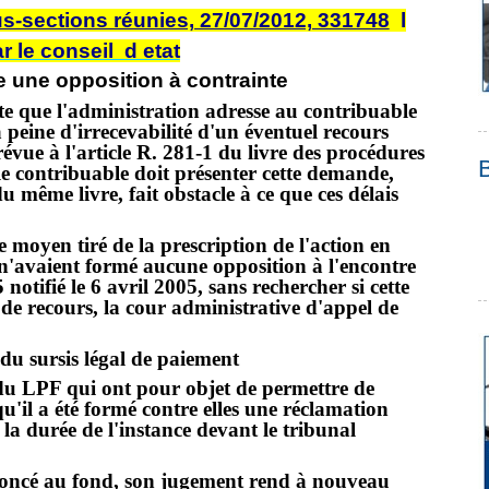
s-sections réunies, 27/07/2012, 331748
l
r le conseil d etat
re une opposition à contrainte
ite que l'administration adresse au contribuable
à peine d'irrecevabilité d'un éventuel recours
évue à l'article R. 281-1 du livre des procédures
s le contribuable doit présenter cette demande,
 même livre, fait obstacle à ce que ces délais
e moyen tiré de la prescription de l'action en
'avaient formé aucune opposition à l'encontre
notifié le 6 avril 2005, sans rechercher si cette
s de recours, la cour administrative d'appel de
 du sursis légal de paiement
7 du LPF qui ont pour objet de permettre de
u'il a été formé contre elles une réclamation
la durée de l'instance devant le tribunal
rononcé au fond, son jugement rend à nouveau