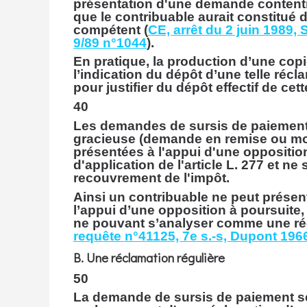
présentation d'une demande contentie
que le contribuable aurait constitué
compétent (
CE, arrêt du 2 juin 1989
9/89 n°1044
).
En pratique, la production d’une copi
l’indication du dépôt d’une telle récl
pour justifier du dépôt effectif de cet
40
Les demandes de sursis de paiement
gracieuse (demande en remise ou mo
présentées à l'appui d'une oppositio
d'application de l'article L. 277 et n
recouvrement de l'impôt.
Ainsi un contribuable ne peut prése
l’appui d’une opposition à poursuite
ne pouvant s’analyser comme une réc
requête n°41125, 7e s.-s, Dupont 196
B. Une réclamation régulière
50
La demande de sursis de paiement s