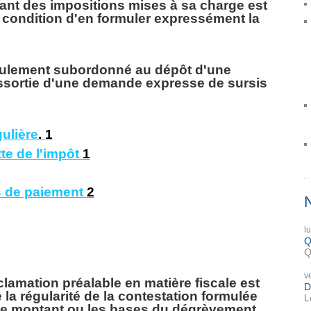
tant des impositions mises à sa charge est
à condition d'en formuler expressément la
seulement subordonné au dépôt d'une
assortie d'une demande expresse de sursis
ulière
.
1
te de l'impôt
1
 de paiement
2
l
Q
Q
v
clamation préalable en matière fiscale est
D
 la régularité de la contestation formulée
L
er le montant ou les bases du dégrèvement