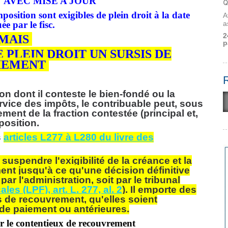
N
AVEC MISE A JOUR
Q
mposition sont exigibles de plein droit à la date
A
ée par le fisc.
a
2
MAIS
p
PLEIN DROIT UN SURSIS DE
IEMENT
ion dont il conteste le bien-fondé ou la
rvice des impôts, le contribuable peut, sous
ment de la fraction contestée (principal et,
position.
s
articles L277 à L280 du livre des
suspendre l'exigibilité de la créance et la
ent jusqu'à ce qu'une décision définitive
par l'administration, soit par le tribunal
es (LPF), art. L. 277, al. 2
). Il emporte des
de recouvrement, qu'elles soient
de paiement ou antérieures.
r le contentieux de recouvrement