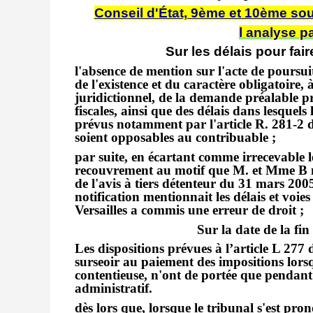
Conseil d'État, 9ème et 10ème sou
l analyse pa
Sur les délais pour fai
l'absence de mention sur l'acte de poursu
de l'existence et du caractère obligatoire, 
juridictionnel, de la demande préalable pr
fiscales, ainsi que des délais dans lesquel
prévus notamment par l'article R. 281-2 du
soient opposables au contribuable ;
par suite, en écartant comme irrecevable l
recouvrement au motif que M. et Mme B n
de l'avis à tiers détenteur du 31 mars 2005 
notification mentionnait les délais et voie
Versailles a commis une erreur de droit ;
Sur la date de la fin
Les dispositions prévues à l’article L 27
surseoir au paiement des impositions lorsq
contentieuse, n'ont de portée que pendant 
administratif.
dès lors que, lorsque le tribunal s'est p