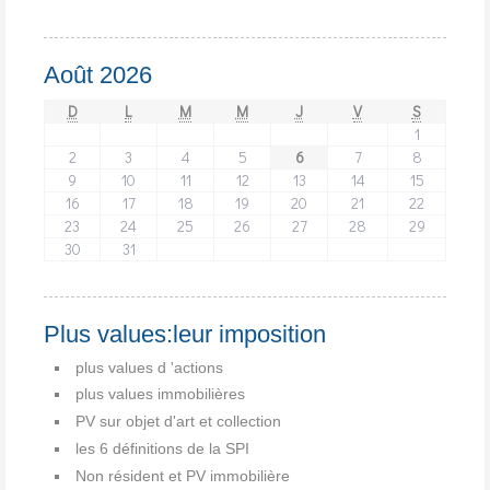
Août 2026
D
L
M
M
J
V
S
1
2
3
4
5
6
7
8
9
10
11
12
13
14
15
16
17
18
19
20
21
22
23
24
25
26
27
28
29
30
31
Plus values:leur imposition
plus values d 'actions
plus values immobilières
PV sur objet d'art et collection
les 6 définitions de la SPI
Non résident et PV immobilière