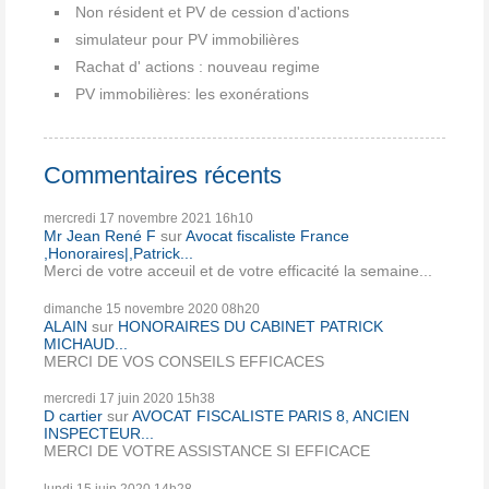
Non résident et PV de cession d'actions
simulateur pour PV immobilières
Rachat d' actions : nouveau regime
PV immobilières: les exonérations
Commentaires récents
mercredi 17
novembre 2021
16h10
Mr Jean René F
sur
Avocat fiscaliste France
,Honoraires|,Patrick...
Merci de votre acceuil et de votre efficacité la semaine...
dimanche 15
novembre 2020
08h20
ALAIN
sur
HONORAIRES DU CABINET PATRICK
MICHAUD...
MERCI DE VOS CONSEILS EFFICACES
mercredi 17
juin 2020
15h38
D cartier
sur
AVOCAT FISCALISTE PARIS 8, ANCIEN
INSPECTEUR...
MERCI DE VOTRE ASSISTANCE SI EFFICACE
lundi 15
juin 2020
14h28