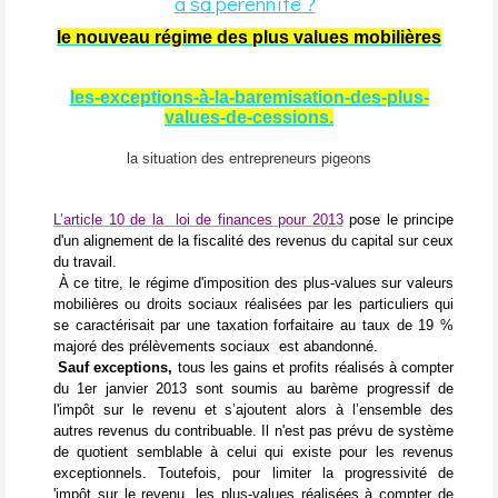
à sa pérennité ?
le nouveau régime des plus values mobilières
les-exceptions-à-la-baremisation-des-plus-
values-de-cessions.
la situation des entrepreneurs pigeons
L’article 10 de la
loi de finances pour 2013
pose le principe
d'un alignement de la fiscalité des revenus du capital sur ceux
du travail.
À ce titre, le régime d'imposition des plus-values sur valeurs
mobilières ou droits sociaux réalisées par les particuliers qui
se caractérisait par une taxation forfaitaire au taux de 19 %
majoré des prélèvements sociaux
est abandonné.
Sauf exceptions,
tous les gains et profits réalisés à compter
du 1er janvier 2013 sont soumis au barème progressif de
l'impôt sur le revenu et s’ajoutent alors à l’ensemble des
autres revenus du contribuable. Il n'est pas prévu de système
de quotient semblable à celui qui existe pour les revenus
exceptionnels. Toutefois, pour limiter la progressivité de
'impôt sur le revenu, les plus-values réalisées à compter de