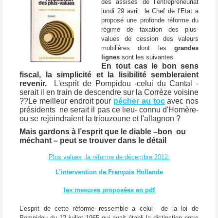
des assises de l’entrepreneuriat
lundi 29 avril le Chef de l’Etat a
proposé une profonde réforme du
régime de taxation des plus-
values de cession des valeurs
mobilières dont les
grandes
lignes
sont les suivantes
En tout cas le bon sens
fiscal, la simplicité et la lisibilité sembleraient
revenir.
L'esprit de Pompidou -celui du Cantal -
serait il en train de descendre sur la Corrèze voisine
??Le meilleur endroit pour
pécher au toc
avec nos
présidents ne serait il pas ce lieu- connu d'Homère-
ou se rejoindraient la triouzoune et l'allagnon ?
Mais gardons à l’esprit que le diable –bon ou
méchant – peut se trouver dans le détail
Plus values ;la réforme de décembre 2012:
L’intervention de François Hollande
les mesures proposées en pdf
L’esprit de cette réforme ressemble a celui de la loi de
Pompidou du 12 juillet 1965 qui avait établi la distinction entre