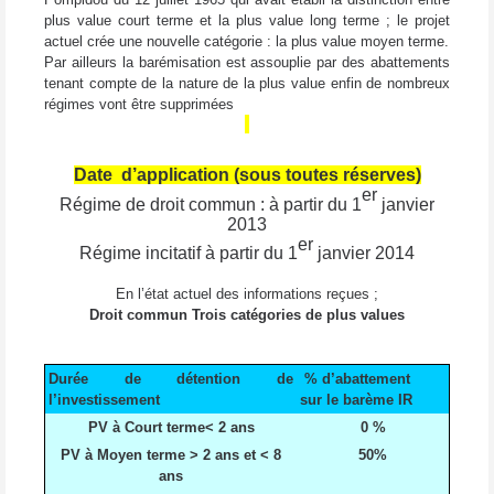
plus value court terme et la plus value long terme ; le projet
actuel crée une nouvelle catégorie : la plus value moyen terme.
Par ailleurs la barémisation est assouplie par des abattements
tenant compte de la nature de la plus value enfin de nombreux
régimes vont être supprimées
Date d’application (sous toutes réserves)
er
Régime de droit commun : à partir du 1
janvier
2013
er
Régime incitatif à partir du 1
janvier 2014
En l’état actuel des informations reçues ;
Droit commun Trois catégories de plus values
Durée de détention de
% d’abattement
l’investissement
sur le barème IR
PV à Court terme< 2 ans
0 %
PV à Moyen terme > 2 ans et < 8
50%
ans