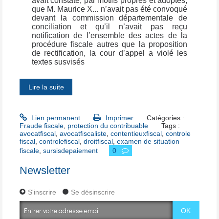
avait constaté, par motifs propres et adoptés,
que M. Maurice X... n’avait pas été convoqué
devant la commission départementale de
conciliation et qu’il n’avait pas reçu
notification de l’ensemble des actes de la
procédure fiscale autres que la proposition
de rectification, la cour d’appel a violé les
textes susvisés
Lire la suite
Lien permanent
Imprimer
Catégories :
Fraude fiscale
,
protection du contribuable
Tags :
avocatfiscal
,
avocatfiscaliste
,
contentieuxfiscal
,
controle
fiscal
,
controlefiscal
,
droitfiscal
,
examen de situation
fiscale
,
sursisdepaiement
0
Newsletter
S'inscrire
Se désinscrire