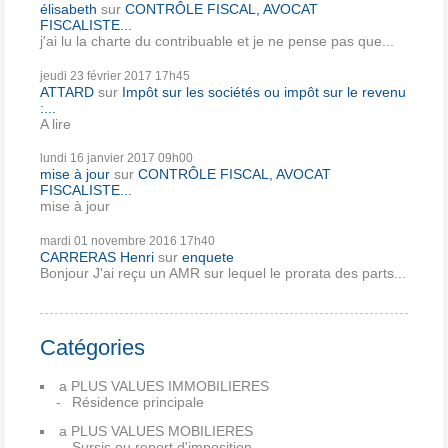
élisabeth
sur
CONTRÔLE FISCAL, AVOCAT
FISCALISTE...
j'ai lu la charte du contribuable et je ne pense pas que...
jeudi 23
février 2017
17h45
ATTARD
sur
Impôt sur les sociétés ou impôt sur le revenu
:...
A lire
lundi 16
janvier 2017
09h00
mise à jour
sur
CONTRÔLE FISCAL, AVOCAT
FISCALISTE...
mise à jour
mardi 01
novembre 2016
17h40
CARRERAS Henri
sur
enquete
Bonjour J'ai reçu un AMR sur lequel le prorata des parts...
Catégories
a PLUS VALUES IMMOBILIERES
Résidence principale
a PLUS VALUES MOBILIERES
Sursis ou report d'imposition