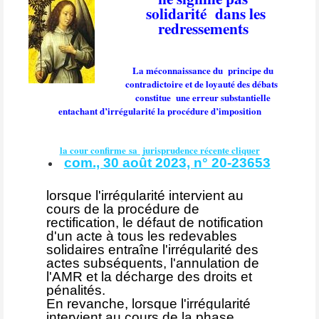
solidarité
dans les
redressements
La méconnaissance du
principe du
contradictoire et de loyauté des débats
constitue
une erreur substantielle
entachant d’irrégularité la procédure d’imposition
la cour confirme sa jurisprudence récente cliquer
com., 30 août 2023, n° 20-23653
lorsque l'irrégularité intervient au
cours de la procédure de
rectification, le défaut de notification
d'un acte à tous les redevables
solidaires entraîne l'irrégularité des
actes subséquents, l'annulation de
l'AMR et la décharge des droits et
pénalités.
En revanche, lorsque l'irrégularité
intervient au cours de la phase