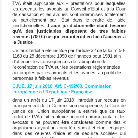
TVA étaitt applicable aux « prestations pour lesquelles
les avocats, les avocats au Conseil d’Etat et à la Cour
de cassation et les avoués sont indemnisés totalement
ou partiellement par l’État dans le cadre de l’aide
juridictionnelle». ;
l aide juridictionnelle etant teserve
qu'à des justiciables disposant de tres faibles
revenus (700 €) ce qui leur interdit en fait d'acceder à
la Justice
Ce taux réduit a été institué par l’article 32 de la loi n° 90-
1168 du 29 décembre 1990 de finances pour 1991 afin
d’atténuer les conséquences de l’abrogation de
l’exonération de TVA sur les prestations réglementées
accomplies par les avocats et les avoués. au profit des
personnes à faibles revenus
CJUE, 17 juin 2010, Aff. C-492/08, Commission
européenne c./ République Française.
dans un arrêt du 17 juin 2010 introduit sur recours en
manquement de la Commission européenne, la Cour de
justice de l’Union européenne a estimé que ce taux
réduit de TVA était contraire au droit communautaire, les
avocats s ne pouvant être considérés comme des «
organismes ayant un caractère social et étant engagés
dans des œuvres d’aide et de sécurité sociale» qui