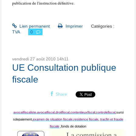
publication de l'instruction définitive.
Lien permanent
Imprimer
Catégories :
TVA
0
vendredi 27
août 2010
14h11
UE Consultation publique
fiscale
Share
avocatfiscaliste,
avocatfiscal
,
droitfiscal
,
contentieuxfisca
l,
controlefiscal
,sursi
sdepaiement,
examen de situation fiscale
,
residence fiscale
,
tracfin et fraude
fiscale
,fonds de dotation
La commission a