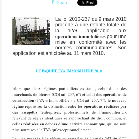
Share
La loi 2010-237 du 9 mars 2010
procède à une refonte totale de
TVA
la
applicable aux
opérations immobilières
pour une
mise en conformité avec les
normes communautaires. Son
application est anticipée au 11 mars 2010.
LE PAQUET TVA IMMOBILIERE 2010
Alors que deux régimes particuliers existait , celui dit « des
marchands de biens
opérations de
» (CGI art. 257, 6°) et celui des
construction
(TVA « immobilière » ; CGI art. 257, 7°), le nouveau
opérations réalisées par
régime repose sur la distinction entre les
des assujettis
(entreprises, professionnels de l’immobilier…),
et
relevant de règles identiques se rapprochant du droit commun,
celles réalisées en dehors d’une activité économique
, qui ne sont
plus soumises à la TVA qu’exceptionnellement.
La loi procède à la réécriture complète de l’article 257 du CGI,