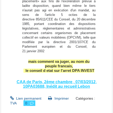
placement» aux fins de l'exonération prévue à
ladite disposition, quand bien même le tiers
n'aurait pas agi en exécution d'un mandat, au
sens de l'article 5 octies de la
directive 85/611/CEE du Conseil, du 20 décembre
1985, portant coordination des dispositions
législatives, réglementaires et administratives
concernant certains organismes de placement
collectif en valeurs mobilières (OPCVM), telle que
modifiée par la directive 2001/107/CE du
Parlement européen et du Conseil, du
21 janvier 2002
mais comment va juger, au nom du
peuple francais,
le conseil d etat sur l'arret DPA INVEST
CAA de Paris, 2ème chambre , 07/03/2012,
10PA03688, Inédit au recueil Lebon
Lien permanent
Imprimer
Catégories :
TVA
0