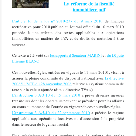
La réforme de la fiscalité
immobilière pdf
L’article 16 de la loi n° 2010-237 du 9 mars 2010
de finances
rectificative pour 2010 publiée au Journal officiel du 10 mars 2010
procède à une refonte des textes applicables aux opérations
immobilières en matière de TVA et de droits de mutation à titre
onéreux.
Ce texte a été voté sur
lesrapports d Sénateur MARINI
et
du Député
Etienne BLANC
Ces nouvelles règles, entrées en vigueur le 11 mars 20101, visent à
assurer la pleine conformité du dispositif national avec
la directive
2006/112/CE du 28 novembre 2006
relative au système commun de
taxe sur la valeur ajoutée (dite « directive TVA »).
L’instruction 3 A-3-10 du 15 mars 2010
a prévu diverses mesures
transitoires dont les opérateurs peuvent se prévaloir pour les affaires
en cours au moment de l’entrée en vigueur de ces nouvelles règles.
L’instruction 3 A-5-10 du 22 septembre 2010
a précisé le régime
applicable aux opérations locatives ou d’accession à la propriété
dans le secteur du logement social.
Plus généralement, il est confirmé que la refonte des règles