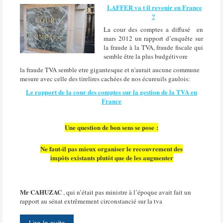
LAFFER va t il revenir en France
?
La cour des comptes a diffusé en
mars 2012 un rapport d’enquête sur
la fraude à la TVA, fraude fiscale qui
semble être la plus budgétivore
la fraude TVA semble etre gigantesque et n'aurait aucune commune
mesure avec celle des tirelires cachées de nos écureuils gaulois:
Le rapport de la cour des comptes sur la gestion de la TVA en
France
Une question de bon sens se pose :
Ne faut-il pas mieux organiser le recouvrement des
impôts existants plutôt que de les augmenter
Mr CAHUZAC
, qui n’était pas ministre à l’époque avait fait un
rapport au sénat extrêmement circonstancié sur la tva
Lire la suite