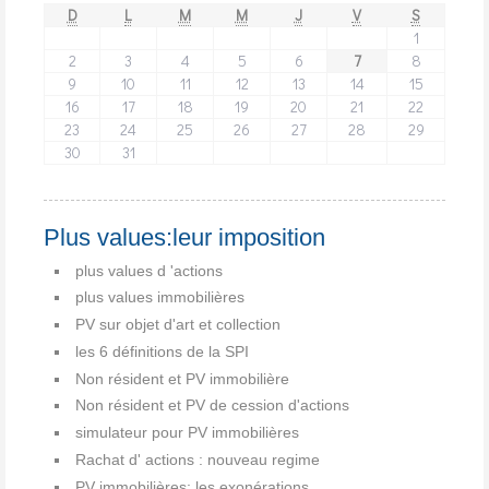
D
L
M
M
J
V
S
1
2
3
4
5
6
7
8
9
10
11
12
13
14
15
16
17
18
19
20
21
22
23
24
25
26
27
28
29
30
31
Plus values:leur imposition
plus values d 'actions
plus values immobilières
PV sur objet d'art et collection
les 6 définitions de la SPI
Non résident et PV immobilière
Non résident et PV de cession d'actions
simulateur pour PV immobilières
Rachat d' actions : nouveau regime
PV immobilières: les exonérations