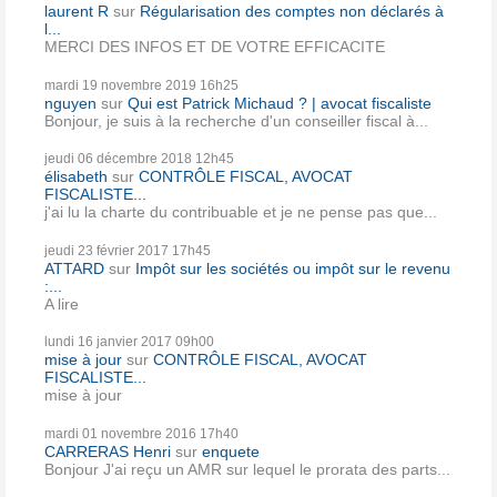
laurent R
sur
Régularisation des comptes non déclarés à
l...
MERCI DES INFOS ET DE VOTRE EFFICACITE
mardi 19
novembre 2019
16h25
nguyen
sur
Qui est Patrick Michaud ? | avocat fiscaliste
Bonjour, je suis à la recherche d'un conseiller fiscal à...
jeudi 06
décembre 2018
12h45
élisabeth
sur
CONTRÔLE FISCAL, AVOCAT
FISCALISTE...
j'ai lu la charte du contribuable et je ne pense pas que...
jeudi 23
février 2017
17h45
ATTARD
sur
Impôt sur les sociétés ou impôt sur le revenu
:...
A lire
lundi 16
janvier 2017
09h00
mise à jour
sur
CONTRÔLE FISCAL, AVOCAT
FISCALISTE...
mise à jour
mardi 01
novembre 2016
17h40
CARRERAS Henri
sur
enquete
Bonjour J'ai reçu un AMR sur lequel le prorata des parts...