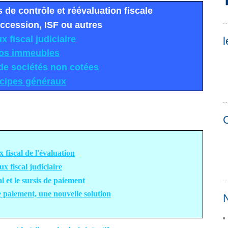
de contrôle et réévaluation fiscale
ccession, ISF ou autres
 fiscal judiciair
e
l
os immeuble
s
 de sociétés non cotée
s
ncipes générau
x
C
 fiscal de l'évaluation
x fiscal judiciaire
l et le sursis de paiement
aiement, une nouvelle solution
N