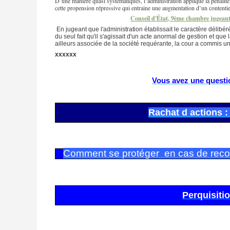
D’une manière quasi systématiques, l’administration applique la pénalité
cette propension répressive qui entraine une augmentation d’un conten
Conseil d'État, 9ème chambre jugeant 
En jugeant que l'administration établissait le caractère délibé
du seul fait qu'il s'agissait d'un acte anormal de gestion et qu
ailleurs associée de la société requérante, la cour a commis un
xxxxxx
Vous avez une question
Rachat d actions : 
Comment se protéger en cas de rec
Perquisitio