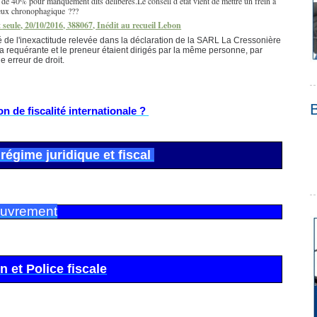
 de 40% pour manquement dits délibérés.Le conseil d état vient de mettre un frein à
tieux chronophagique ???
seule, 20/10/2016, 388067, Inédit au recueil Lebon
ré de l'inexactitude relevée dans la déclaration de la SARL La Cressonière
e la requérante et le preneur étaient dirigés par la même personne, par
e erreur de droit.
 de fiscalité internationale ?
régime juridique et fiscal
ouvrement
n et Police fiscale