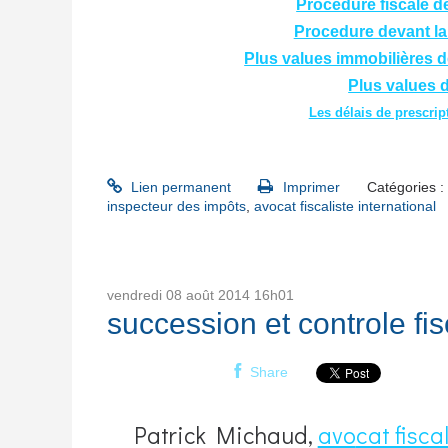
Procédure fiscale de
Procedure devant la
Plus values immobilières d
Plus values 
Les délais de prescrip
Lien permanent
Imprimer
Catégories :
inspecteur des impôts
,
avocat fiscaliste international
vendredi 08
août 2014
16h01
succession et controle fis
Share
Patrick Michaud,
avo
cat fisca