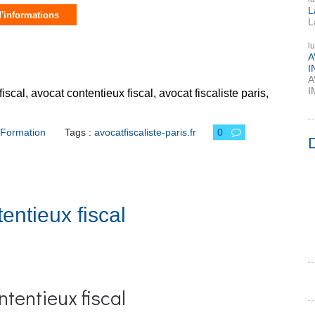
L
d'informations
L
l
A
I
A
I
fiscal
,
avocat contentieux fiscal
,
avocat fiscaliste paris
,
Formation
Tags :
avocatfiscaliste-paris.fr
0
tentieux fiscal
tentieux fiscal