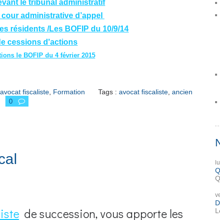
vant le tribunal administratif
 cour administrative d’appel
es résidents /Les BOFIP du 10/9/14
de cessions d'actions
tions le BOFIP du 4 février 2015
avocat fiscaliste
,
Formation
Tags :
avocat fiscaliste
,
ancien
0
cal
l
Q
Q
v
D
liste
de succession, vous apporte les
L