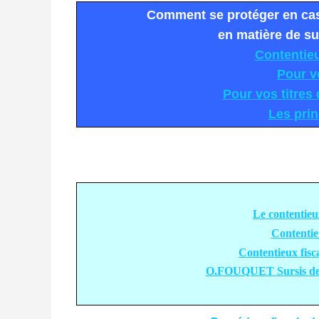
Comment se protéger en cas 
en matière de su
Contentieux
Pour v
Pour vos titres
Les pri
Le contentieux
Contentieu
Contentieux fisca
O.FOUQUET Sursis de p