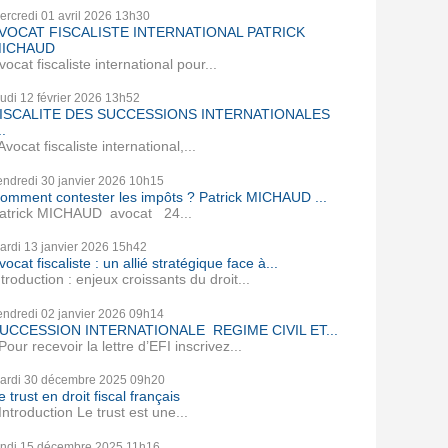
ercredi 01
avril 2026
13h30
VOCAT FISCALISTE INTERNATIONAL PATRICK
ICHAUD
vocat fiscaliste international pour...
eudi 12
février 2026
13h52
ISCALITE DES SUCCESSIONS INTERNATIONALES
..
vocat fiscaliste international,...
endredi 30
janvier 2026
10h15
omment contester les impôts ? Patrick MICHAUD ...
atrick MICHAUD avocat 24...
ardi 13
janvier 2026
15h42
vocat fiscaliste : un allié stratégique face à...
ntroduction : enjeux croissants du droit...
endredi 02
janvier 2026
09h14
UCCESSION INTERNATIONALE REGIME CIVIL ET...
our recevoir la lettre d’EFI inscrivez...
ardi 30
décembre 2025
09h20
e trust en droit fiscal français
ntroduction Le trust est une...
undi 15
décembre 2025
11h16