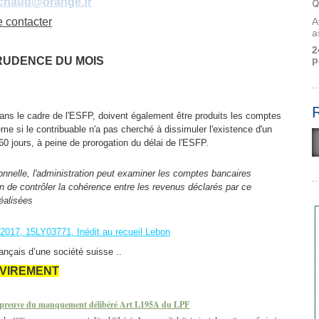
ichaud@orange.fr
Q
A
 contacter
a
2
p
RUDENCE DU MOIS
dans le cadre de l'ESFP, doivent également être produits les comptes
ême si le contribuable n'a pas cherché à dissimuler l'existence d'un
 60 jours, à peine de prorogation du délai de l'ESFP.
onnelle, l'administration peut examiner les comptes bancaires
fin de contrôler la cohérence entre les revenus déclarés par ce
réalisées
017, 15LY03771, Inédit au recueil Lebon
rançais d’une société suisse ..
VIREMENT
 la preuve du manquement délibéré Art L195A du LPF