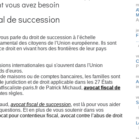
t vous avez besoin
m
A
M
al de succession
A
j
F
ous parle du droit de succession à l’échelle
..
ndamental des citoyens de l’Union européenne. Ils sont
A
e droit en vivant hors des frontières de leur pays
v
C
ons internationales qui s'ouvrent dans l'Union
P
ds d'euros.
se de maisons ou de comptes bancaires, les familles sont
m
A
e juridiction et de droit applicable dans les 27 États
i
fiscaliste-paris.fr de Patrick Michaud,
avocat fiscal de
ntes règles.
v
S
haud,
avocat fiscal de succession
, est là pour vous aider
P
questions. Et en plus de vous soutenir dans vos
cat pour contentieux fiscal
,
avocat contre l’abus de droit
m
L
I
l