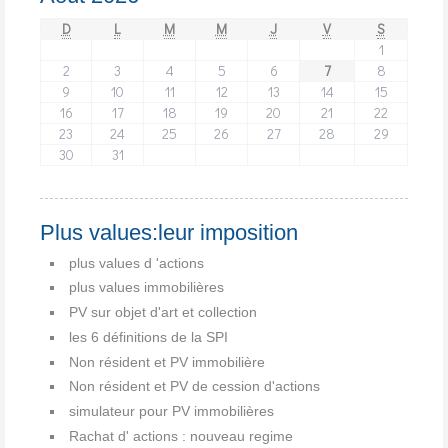
D
L
M
M
J
V
S
1
2
3
4
5
6
7
8
9
10
11
12
13
14
15
16
17
18
19
20
21
22
23
24
25
26
27
28
29
30
31
Plus values:leur imposition
plus values d 'actions
plus values immobilières
PV sur objet d'art et collection
les 6 définitions de la SPI
Non résident et PV immobilière
Non résident et PV de cession d'actions
simulateur pour PV immobilières
Rachat d' actions : nouveau regime