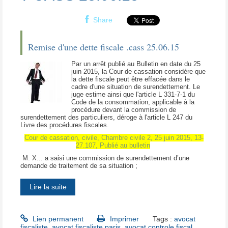
Share
Remise d'une dette fiscale .cass 25.06.15
Par un arrêt publié au Bulletin en date du 25
juin 2015, la Cour de cassation considère que
la dette fiscale peut être effacée dans le
cadre d'une situation de surendettement. Le
juge estime ainsi que l'article L 331-7-1 du
Code de la consommation, applicable à la
procédure devant la commission de
surendettement des particuliers, déroge à l'article L 247 du
Livre des procédures fiscales.
Cour de cassation, civile, Chambre civile 2, 25 juin 2015, 13-
27.107, Publié au bulletin
M. X... a saisi une commission de surendettement d’une
demande de traitement de sa situation ;
Lire la suite
Lien permanent
Imprimer
Tags :
avocat
fiscaliste
,
avocat fiscaliste paris
,
avocat controle fiscal
,