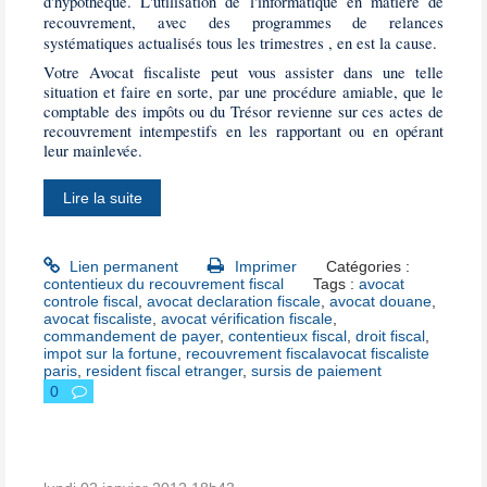
d'hypothèque. L'utilisation de l'informatique en matière de
recouvrement, avec des programmes de relances
systématiques actualisés tous les trimestres , en est la cause.
Votre Avocat fiscaliste peut vous assister dans une telle
situation et faire en sorte, par une procédure amiable, que le
comptable des impôts ou du Trésor revienne sur ces actes de
recouvrement intempestifs en les rapportant ou en opérant
leur mainlevée.
Lire la suite
Lien permanent
Imprimer
Catégories :
contentieux du recouvrement fiscal
Tags :
avocat
controle fiscal
,
avocat declaration fiscale
,
avocat douane
,
avocat fiscaliste
,
avocat vérification fiscale
,
commandement de payer
,
contentieux fiscal
,
droit fiscal
,
impot sur la fortune
,
recouvrement fiscalavocat fiscaliste
paris
,
resident fiscal etranger
,
sursis de paiement
0