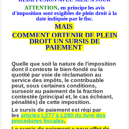
ATTENTION
, en principe les avis
d'imposition sont exigibles de plein droit à la
date indiquée par le fisc.
MAIS
COMMENT OBTENIR DE PLEIN
DROIT UN SURSIS DE
PAIEMENT
Quelle que soit la nature de l'imposition
dont il conteste le bien-fondé ou la
quotité par voie de réclamation au
service des impôts, le contribuable
peut, sous certaines conditions,
surseoir au paiement de la fraction
contestée (principal et, le cas échéant,
pénalités) de cette imposition.
Le sursis de paiement est régi par
les
articles L277 à L280 du livre des
procédures fiscales
.
Le sursis de paiement a pour effet de