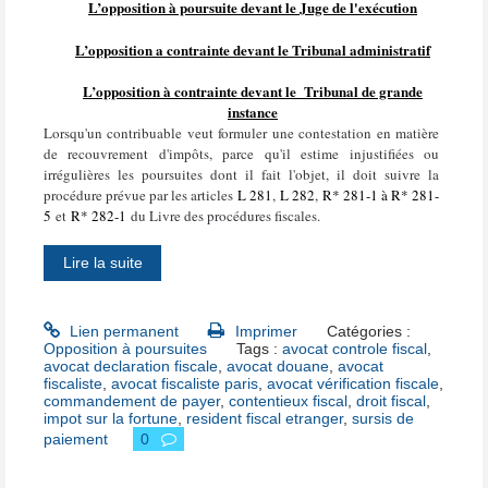
L’opposition à poursuite devant le Juge de l'exécution
L’opposition a contrainte devant le Tribunal administratif
L’opposition à contrainte devant le
Tribunal de grande
instance
Lorsqu'un contribuable veut formuler une contestation en matière
de recouvrement d'impôts, parce qu'il estime injustifiées ou
irrégulières les poursuites dont il fait l'objet, il doit suivre la
procédure prévue par les articles
L 281
,
L 282
,
R* 281-1 à R* 281-
5
et
R* 282-1
du Livre des procédures fiscales.
Lire la suite
Lien permanent
Imprimer
Catégories :
Opposition à poursuites
Tags :
avocat controle fiscal
,
avocat declaration fiscale
,
avocat douane
,
avocat
fiscaliste
,
avocat fiscaliste paris
,
avocat vérification fiscale
,
commandement de payer
,
contentieux fiscal
,
droit fiscal
,
impot sur la fortune
,
resident fiscal etranger
,
sursis de
paiement
0