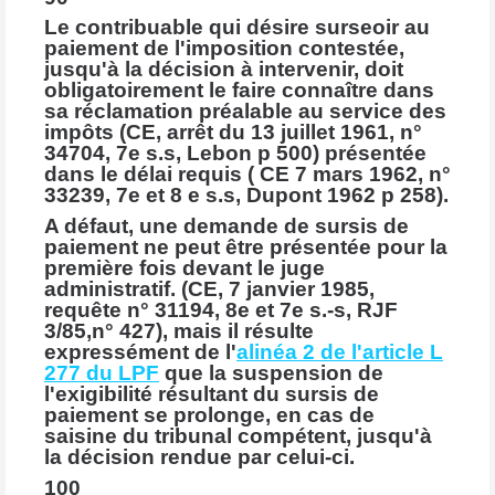
Le contribuable qui désire surseoir au
paiement de l'imposition contestée,
jusqu'à la décision à intervenir, doit
obligatoirement le faire connaître dans
sa réclamation préalable au service des
impôts (CE, arrêt du 13 juillet 1961, n°
34704, 7e s.s, Lebon p 500) présentée
dans le délai requis ( CE 7 mars 1962, n°
33239, 7e et 8 e s.s, Dupont 1962 p 258).
A défaut, une demande de sursis de
paiement ne peut être présentée pour la
première fois devant le juge
administratif. (CE, 7 janvier 1985,
requête n° 31194, 8e et 7e s.-s, RJF
3/85,n° 427), mais il résulte
expressément de l'
alinéa 2 de l'article L
277 du LPF
que la suspension de
l'exigibilité résultant du sursis de
paiement se prolonge, en cas de
saisine du tribunal compétent, jusqu'à
la décision rendue par celui-ci.
100