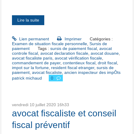
Lire la suite
Lien permanent
Imprimer
Catégories :
Examen de situation fiscale personnelle
,
Sursis de
paiement
Tags :
sursis de paiement fiscal
,
avocat
controle fiscal
,
avocat declaration fiscale
,
avocat douane
,
avocat fiscaliste paris
,
avocat vérification fiscale
,
commandement de payer
,
contentieux fiscal
,
droit fiscal
,
impot sur la fortune
,
resident fiscal etranger
,
sursis de
paiement
,
avocat fiscaliste
,
ancien inspecteur des impÔts
patrick michaud
0
vendredi 10
juillet 2020
16h33
avocat fiscaliste et conseil
fiscal préventif