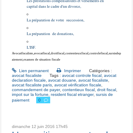
Les prestations compensatoires et versements en
capital dans le cadre d'un divorce,
La préparation de votre
succession,
La préparation
de donations,
L'ISF.
Avocatfiscaliste,avocatfiscal,droitfiscal,contentieuxfiscal,controlefiscal,sursisdep
aiement,examen de situation fiscale
Lien permanent
Imprimer
Catégories :
avocat fiscaliste
Tags :
avocat controle fiscal
,
avocat
declaration fiscale
,
avocat douane
,
avocat fiscaliste
,
avocat fiscaliste paris
,
avocat vérification fiscale
,
commandement de payer
,
contentieux fiscal
,
droit fiscal
,
impot sur la fortune
,
resident fiscal etranger
,
sursis de
paiement
0
dimanche 12
juin 2016
17h45