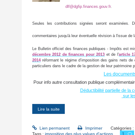
dlf@dgfip.finances.gouv.fr
.
Seules les contributions signées seront examinées.
D
commentaires jusqu'à leur éventuelle révision à l'issue de l
Le Bulletin officiel des finances publiques - Impôts est mis
décembre 2012 de finances pour 2013
et de l'
article 
2014
réformant le régime d’imposition des gains nets de 
particuliers dans le cadre de la gestion de leur patrimoine p
Les documents
Pour info autre consultation publique complémentai
Déductibilité partielle de la
sur le
Lire la suite
Lien permanent
Imprimer
Catégories :
Tags :
imposition des plus values d'actions
1