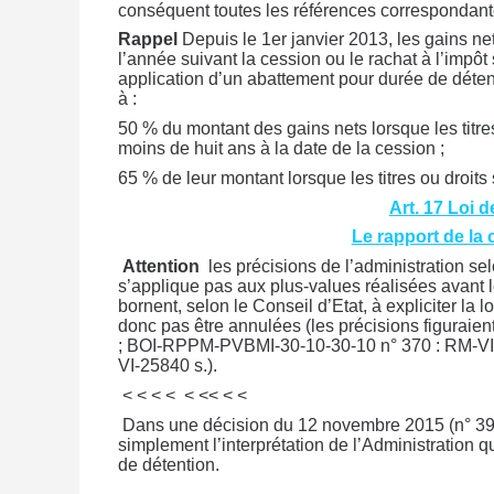
conséquent toutes les références correspondante
Rappel
Depuis le 1er janvier 2013, les gains ne
l’année suivant la cession ou le rachat à l’impôt
application d’un abattement pour durée de détent
à :
50 % du montant des gains nets lorsque les titr
moins de huit ans à la date de la cession ;
65 % de leur montant lorsque les titres ou droit
Art. 17 Loi 
Le rapport de la
Attention
les précisions de l’administration se
s’applique pas aux plus-values réalisées avant l
bornent, selon le Conseil d’Etat, à expliciter la 
donc pas être annulées (les précisions figura
; BOI-RPPM-PVBMI-30-10-30-10 n° 370 : RM-VI
VI-25840 s.).
< < < < < << < <
Dans une décision du 12 novembre 2015 (n° 39026
simplement l’interprétation de l’Administration
de détention.