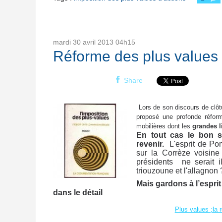
mardi 30
avril 2013
04h15
Réforme des plus values 
Share
Lors de son discours de clôtu
proposé une profonde réfor
mobilières dont les
grandes l
En tout cas le bon sen
revenir.
L'esprit de Pomp
sur la Corrèze voisine
présidents ne serait i
triouzoune et l'allagnon 
Mais gardons à l’espri
dans le détail
Plus values ;la