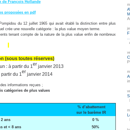
on de François Hollande
m
A
es proposées en pdf
M
A
ompidou du 12 juillet 1965 qui avait établi la distinction entre plus
j
tuel crée une nouvelle catégorie : la plus value moyen terme.
F
ments tenant compte de la nature de la plus value enfin de nombreux
..
A
v
C
on (sous toutes réserves)
P
er
 : à partir du 1
janvier 2013
er
m
 partir du 1
janvier 2014
A
i
l des informations reçues ;
s catégories de plus values
v
S
P
% d’abattement
m
sur le barème IR
L
I
 2 ans
0 %
s et < 8 ans
50%
l