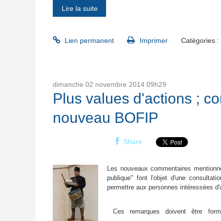
Lire la suite
Lien permanent
Imprimer
Catégories :
dimanche 02
novembre 2014
09h29
Plus values d'actions ; co
nouveau BOFIP
Share
Les nouveaux commentaires mentionnés
publique" font l'objet d'une consultat
permettre aux personnes intéressées d'a
Ces remarques doivent être formul