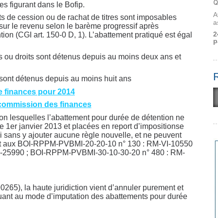
Q
s figurant dans le Bofip.
A
ts de cession ou de rachat de titres sont imposables
a
 sur le revenu selon le barème progressif après
2
ion (CGI art. 150-0 D, 1). L’abattement pratiqué est égal
p
es ou droits sont détenus depuis au moins deux ans et
s sont détenus depuis au moins huit ans
de finances pour 2014
 commission des finances
lon lesquelles l’abattement pour durée de détention ne
e 1er janvier 2013 et placées en report d’impositionse
loi sans y ajouter aucune règle nouvelle, et ne peuvent
ient aux BOI-RPPM-PVBMI-20-20-10 n° 130 : RM-VI-10550
-25990 ; BOI-RPPM-PVBMI-30-10-30-20 n° 480 : RM-
5), la haute juridiction vient d’annuler purement et
 quant au mode d’imputation des abattements pour durée