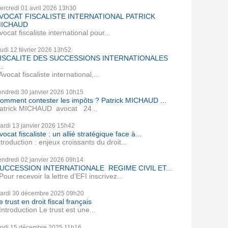
ercredi 01
avril 2026
13h30
VOCAT FISCALISTE INTERNATIONAL PATRICK
ICHAUD
vocat fiscaliste international pour...
eudi 12
février 2026
13h52
ISCALITE DES SUCCESSIONS INTERNATIONALES
..
vocat fiscaliste international,...
endredi 30
janvier 2026
10h15
omment contester les impôts ? Patrick MICHAUD ...
atrick MICHAUD avocat 24...
ardi 13
janvier 2026
15h42
vocat fiscaliste : un allié stratégique face à...
ntroduction : enjeux croissants du droit...
endredi 02
janvier 2026
09h14
UCCESSION INTERNATIONALE REGIME CIVIL ET...
our recevoir la lettre d’EFI inscrivez...
ardi 30
décembre 2025
09h20
e trust en droit fiscal français
ntroduction Le trust est une...
undi 15
décembre 2025
11h16