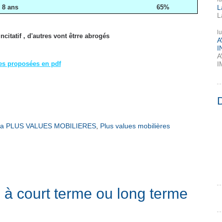
L
 8 ans
65%
L
l
citatif , d'autres vont êtrre abrogés
A
I
A
I
es proposées en pdf
a PLUS VALUES MOBILIERES
,
Plus values mobilières
 à court terme ou long terme