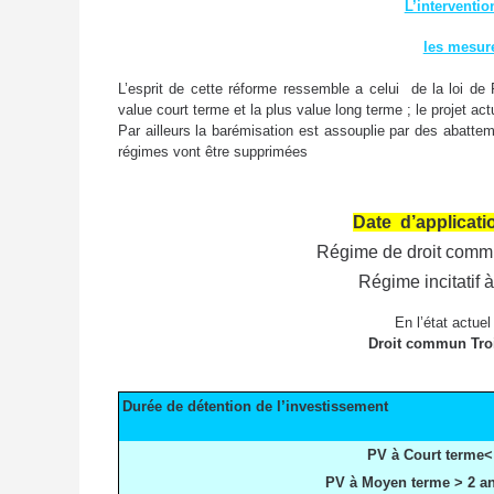
L’interventi
les mesur
L’esprit de cette réforme ressemble a celui de la loi de P
value court terme et la plus value long terme ; le projet ac
Par ailleurs la barémisation est assouplie par des abatte
régimes vont être supprimées
Date d’applicati
Régime de droit commun
Régime incitatif à
En l’état actue
Droit commun Troi
Durée de détention de l’investissement
PV à Court terme<
PV à Moyen terme > 2 an