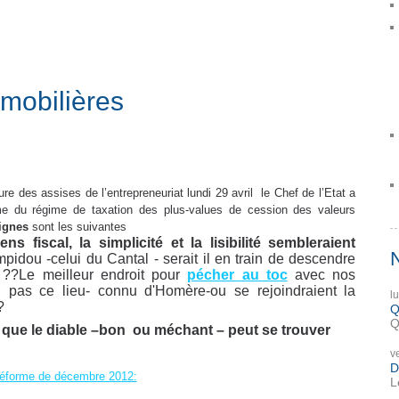
mobilières
re des assises de l’entrepreneuriat lundi 29 avril le Chef de l’Etat a
me du régime de taxation des plus-values de cession des valeurs
ignes
sont les suivantes
s fiscal, la simplicité et la lisibilité sembleraient
idou -celui du Cantal - serait il en train de descendre
 ??Le meilleur endroit pour
pécher au toc
avec nos
l pas ce lieu- connu d'Homère-ou se rejoindraient la
l
?
Q
Q
t que le diable –bon ou méchant – peut se trouver
v
D
 réforme de décembre 2012:
L