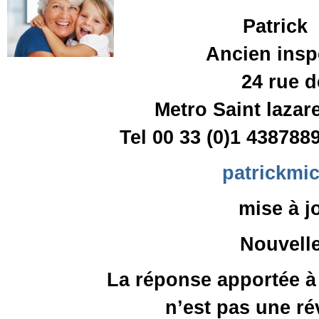
Patrick
Ancien insp
24 rue 
Metro Saint lazar
Tel 00 33 (0)1 43878
patrickmi
mise à j
Nouvell
La réponse apportée à
n’est pas une r