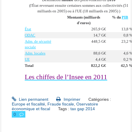
(l'État reversant ensuite certaines sommes aux collectivités (51
milliards en 2005) ou à l'UE (18 milliards en 2005) )
Montants (milliards
% du
PIB
d'euros)
État
265,9 G€
13,8 
ODAC
14,7 G€
0,8 
Adm. de sécurité
448,5 G€
23,2 
sociale
Adm. locales
88,6 G€
4,6 
UE
4,4 G€
0,2 
Total
822,2 G€
42,5 
Les chiffes de l’Insee en 2011
Lien permanent
Imprimer
Catégories :
Europe et fiscalité
,
Fraude fiscale
,
Oservatoire
économique et fiscal
Tags :
tax gap 2014
0