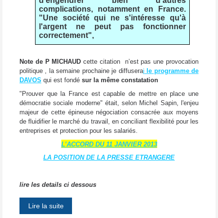
d'engendrer bien d'autres
complications, notamment en France.
"Une société qui ne s'intéresse qu'à
l'argent ne peut pas fonctionner
correctement",
Note de P MICHAUD
cette citation n’est pas une provocation
politique , la semaine prochaine je diffusera
i
le programme de
DAVOS
qui est fondé
sur la même constatation
"Prouver que la France est capable de mettre en place une
démocratie sociale moderne" était, selon Michel Sapin, l'enjeu
majeur de cette épineuse négociation consacrée aux moyens
de fluidifier le marché du travail, en conciliant flexibilité pour les
entreprises et protection pour les salariés.
L’ACCORD DU 11 JANVIER 2013
LA POSITION DE LA PRESSE ETRANGERE
lire les details ci dessous
Lire la suite