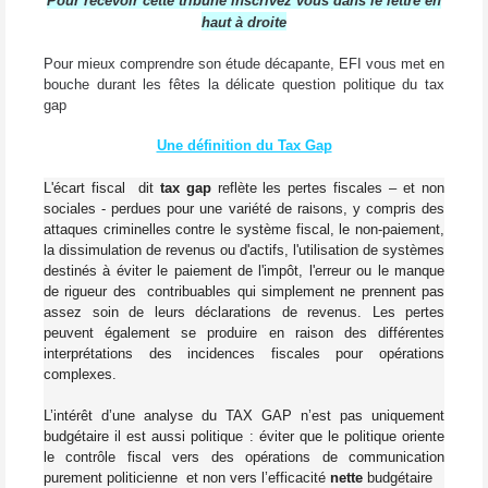
Pour recevoir cette tribune inscrivez vous dans le lettre en
haut à droite
Pour mieux comprendre son étude décapante, EFI vous met en
bouche durant les fêtes la délicate question politique du tax
gap
Une définition du Tax Gap
L'
écart fiscal
dit
tax gap
reflète
les pertes
fiscales – et non
sociales - perdues
pour une variété de
raisons
, y compris
des
attaques criminelles contre
le système fiscal
,
le non-paiement
,
la dissimulation de revenus
ou d'actifs,
l'utilisation de systèmes
destinés à
éviter le paiement
de l'impôt
, l'erreur
ou le manque
de rigueur des
contribuables
qui
simplement
ne prennent pas
assez
soin
de leurs
déclarations de revenus
.
Les pertes
peuvent
également se produire
en raison des différentes
interprétations des
incidences fiscales pour opérations
complexes
.
L’intérêt d’une analyse du TAX GAP n’est pas uniquement
budgétaire il est aussi politique : éviter que le politique oriente
le contrôle fiscal vers des opérations de communication
purement politicienne et non vers l’efficacité
nette
budgétaire