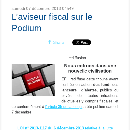
samedi 07
décembre 2013
04h49
L’aviseur fiscal sur le
Podium
Share
rediffusion
Nous entrons dans une
nouvelle civilisation
EFI rediffuse cette tribune avant
l’entrée en action
des lundi
des
l
anceurs d’alertes
, publics ou
privés de toutes infractions
délictuelles y compris fiscales et
ce conformément à
l'article 35 de la loi qui
a été publiée samedi
7 décembre
LOI n° 2013-1117 du 6 décembre 2013
relative à la lutte