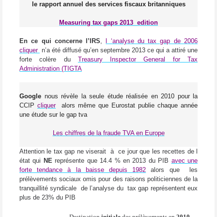
le rapport annuel des services fiscaux britanniques
Measuring tax gaps 2013
edition
En ce qui concerne l’IRS
,
l ‘analyse du tax gap de 2006
cliquer
n’a été diffusé qu’en septembre 2013 ce qui a attiré une
forte colère du
Treasury Inspector General for Tax
Administration (TIGTA
Google
nous révèle la seule étude réalisée en 2010 pour la
CCIP
cliquer
alors même que Eurostat publie chaque année
une étude sur le gap tva
Les chiffres de la fraude TVA en Europe
Attention le tax gap ne viserait
à
ce jour que les recettes de l
état qui
NE
représente que 14.4 % en 2013 du PIB
avec une
forte tendance à la baisse depuis 1982
alors que
les
prélèvements sociaux omis pour des raisons politiciennes de la
tranquillité syndicale
de l’analyse du
tax gap représentent eux
plus de 23% du PIB
Destination
initiale
des prélèvements en
2010