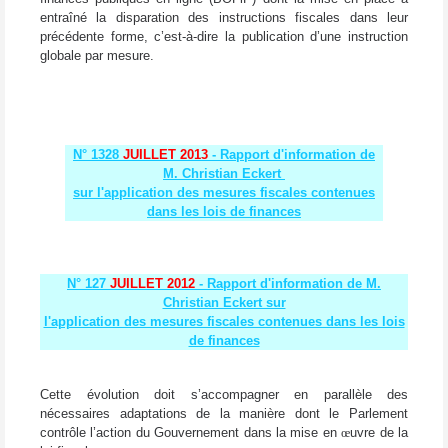
entraîné la disparation des instructions fiscales dans leur
précédente forme, c’est-à-dire la publication d’une instruction
globale par mesure.
N° 1328
JUILLET 2013
- Rapport d'information de
M. Christian Eckert
sur l'application des mesures fiscales contenues
dans les lois de finances
N° 127
JUILLET 2012
- Rapport d'information de M.
Christian Eckert sur
l'application des mesures fiscales contenues dans les lois
de finances
Cette évolution doit s’accompagner en parallèle des
nécessaires adaptations de la manière dont le Parlement
contrôle l’action du Gouvernement dans la mise en
œ
uvre de la