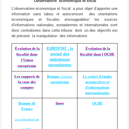
Observatoire économique et fiscal
L’observatoire économique et fiscal a pour objet d’apporter une
information sans tabou ni autocensure des orientations
économiques et fiscales envisageables/ les sources
d’informations nationales, européennes et internationales sont
donc centralisées dans cette tribune dont un des objectifs est
de prévenir la manipulation des informations
Évolution de la
EUROSTAT : le
Évolution de la
portail des
fiscalité dans
fiscalité dans l OCDE
statistiques
l'Union
européennes
européenne
Les rapports de
Banque
centrale
Le centre d'études
la cour des
européenne
prospectives et
comptes
d'informations
internationales
Banque de
Insee
OCDE
France
Les indicateurs de