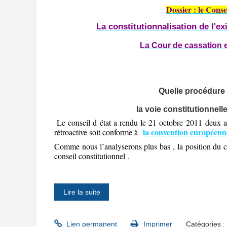
Dossier : le Conse
La constitutionnalisation de l'ex
La Cour de cassation et
Quelle procédure 
la voie constitutionnell
Le conseil d état a rendu le 21 octobre 2011 deux ar
la convention européenn
rétroactive soit conforme à
Comme nous l’analyserons plus bas , la position du co
conseil constitutionnel .
Lire la suite
Lien permanent
Imprimer
Catégories :