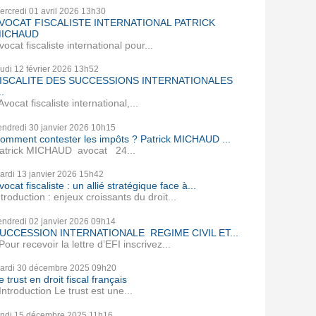
ercredi 01
avril 2026
13h30
VOCAT FISCALISTE INTERNATIONAL PATRICK
ICHAUD
vocat fiscaliste international pour...
eudi 12
février 2026
13h52
ISCALITE DES SUCCESSIONS INTERNATIONALES
..
vocat fiscaliste international,...
endredi 30
janvier 2026
10h15
omment contester les impôts ? Patrick MICHAUD ...
atrick MICHAUD avocat 24...
ardi 13
janvier 2026
15h42
vocat fiscaliste : un allié stratégique face à...
ntroduction : enjeux croissants du droit...
endredi 02
janvier 2026
09h14
UCCESSION INTERNATIONALE REGIME CIVIL ET...
our recevoir la lettre d’EFI inscrivez...
ardi 30
décembre 2025
09h20
e trust en droit fiscal français
ntroduction Le trust est une...
undi 15
décembre 2025
11h16