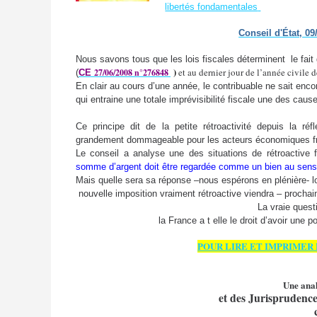
libertés fondamentales
Conseil d'État, 09
Nous savons tous que les lois fiscales déterminent
le fai
)
et au dernier jour de l’année civile 
27/06/2008 n°
276848
(
CE
En clair au cours d’une année, le contribuable ne sait encor
qui entraine une totale imprévisibilité fiscale une des causes
Ce principe dit de la petite rétroactivité depuis la réfl
grandement dommageable pour les acteurs économiques fr
Le conseil a analyse une des situations de rétroactive
somme d’argent doit être regardée comme un bien au sens
Mais quelle sera sa réponse –nous espérons en plénière- l
nouvelle imposition vraiment rétroactive viendra – prochai
La vraie questi
la France a t elle le droit d’avoir une 
POUR LIRE ET IMPRIMER
Une anal
et des Jurisprudences