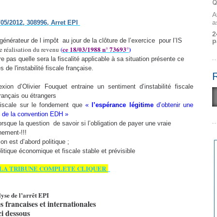
Q
A
a
/05/2012, 308996, Arret EPI
2
p
t générateur de l impôt
au jour de la clôture de l’exercice
pour l’IS
ce
18/03/1988
n°
73693
°
)
de réalisation du revenu
(
e pas quelle sera la fiscalité applicable à sa situation présente ce
 de l'instabilité fiscale française.
exion d’Olivier Fouquet entraine un sentiment d’instabilité fiscale
ançais ou étrangers
 fiscale sur le fondement que
«
l’espérance légitime
d’obtenir une
 de la convention EDH »
orsque la question
de savoir si l’obligation de payer une vraie
nement-!!!
on est d’abord politique ;
politique économique et fiscale stable et prévisible
 LA TRIBUNE COMPLETE CLIQUER
yse de l’arrêt EPI
 francaises et internationales
ci dessous