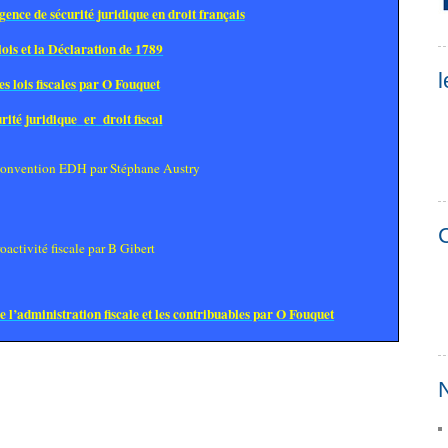
gence de sécurité juridique en droit français
lois et la Déclaration de 1789
l
es lois fiscales par O Fouquet
rité juridique
er
droit fiscal
t Convention EDH par Stéphane Austry
C
roactivité fiscale par B Gibert
e l’administration fiscale et les contribuables par O Fouquet
N