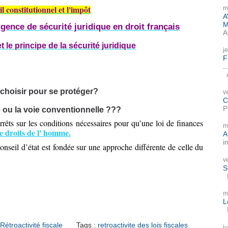
il constitutionnel et l'impôt
m
A
M
igence de sécurité juridique en droit français
A
 le principe de la sécurité juridique
j
F
..
A
choisir pour se protéger?
v
C
P
e ou la voie conventionnelle ???
rêts sur les conditions nécessaires pour qu’une loi de finances
m
e droits de l' homme.
A
i
nseil d’état est fondée sur une approche différente de celle du
v
S
P
m
L
I
Rétroactivité fiscale
Tags :
retroactivite des lois fiscales
l