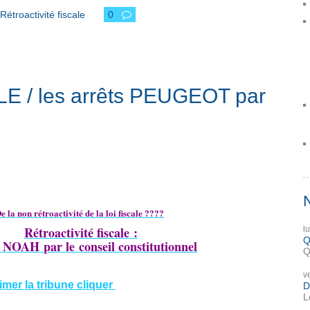
Rétroactivité fiscale
0
 / les arrêts PEUGEOT par
e la non rétroactivité de la loi fiscale ????
Rétroactivité fiscale :
l
Q
t NOAH par le conseil constitutionnel
Q
v
rimer la tribune cliquer
D
L