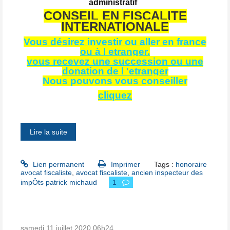
administratif
CONSEIL EN FISCALITE
INTERNATIONALE
Vous désirez investir ou aller en france
ou à l etranger.
vous recevez une succession ou une
donation de l 'etranger
Nous pouvons vous conseiller
cliquez
Lire la suite
Lien permanent
Imprimer
Tags :
honoraire
avocat fiscaliste
,
avocat fiscaliste
,
ancien inspecteur des
impÔts patrick michaud
1
samedi 11
juillet 2020
06h24