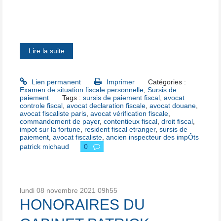
Lire la suite
Lien permanent
Imprimer
Catégories :
Examen de situation fiscale personnelle
,
Sursis de
paiement
Tags :
sursis de paiement fiscal
,
avocat
controle fiscal
,
avocat declaration fiscale
,
avocat douane
,
avocat fiscaliste paris
,
avocat vérification fiscale
,
commandement de payer
,
contentieux fiscal
,
droit fiscal
,
impot sur la fortune
,
resident fiscal etranger
,
sursis de
paiement
,
avocat fiscaliste
,
ancien inspecteur des impÔts
patrick michaud
0
lundi 08
novembre 2021
09h55
HONORAIRES DU