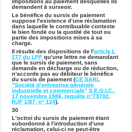
impositions au paiement desquelles ils
demandent à surseoir.
Le bénéfice du sursis de paiement
suppose l'existence d'une réclamation
dans laquelle le contribuable conteste
le bien fondé ou la quotité de tout ou
partie des impositions mises à sa
charge.
Il résulte des dispositions de l’
article L
277 du LPF
qu'une lettre ne demandant
que le sursis de paiement, sans
demande en décharge ou de réduction,
n’accorde pas au débiteur le bénéfice
du sursis de paiement (
CE SARL
"Société d'entreprise générale
industrielle et commerciale" S.E.G.I.C.,
17 novembre 1986, requête n°73702,
RJF 1/87, n° 124
).
30
L'octroi du sursis de paiement étant
subordonné à l'introduction d'une
réclamation, celui-ci ne peut-être