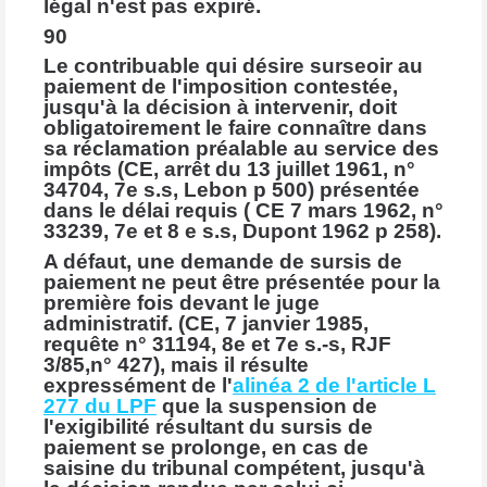
légal n'est pas expiré.
90
Le contribuable qui désire surseoir au
paiement de l'imposition contestée,
jusqu'à la décision à intervenir, doit
obligatoirement le faire connaître dans
sa réclamation préalable au service des
impôts (CE, arrêt du 13 juillet 1961, n°
34704, 7e s.s, Lebon p 500) présentée
dans le délai requis ( CE 7 mars 1962, n°
33239, 7e et 8 e s.s, Dupont 1962 p 258).
A défaut, une demande de sursis de
paiement ne peut être présentée pour la
première fois devant le juge
administratif. (CE, 7 janvier 1985,
requête n° 31194, 8e et 7e s.-s, RJF
3/85,n° 427), mais il résulte
expressément de l'
alinéa 2 de l'article L
277 du LPF
que la suspension de
l'exigibilité résultant du sursis de
paiement se prolonge, en cas de
saisine du tribunal compétent, jusqu'à