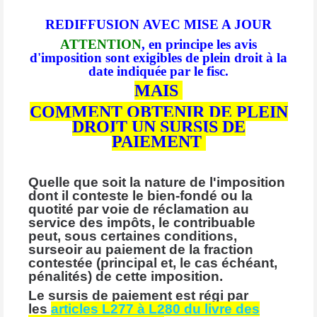
REDIFFUSION
AVEC MISE A JOUR
ATTENTION
, en principe les avis
d'imposition sont exigibles de plein droit à la
date indiquée par le fisc.
MAIS
COMMENT OBTENIR DE PLEIN
DROIT UN SURSIS DE
PAIEMENT
Quelle que soit la nature de l'imposition
dont il conteste le bien-fondé ou la
quotité par voie de réclamation au
service des impôts, le contribuable
peut, sous certaines conditions,
surseoir au paiement de la fraction
contestée (principal et, le cas échéant,
pénalités) de cette imposition.
Le sursis de paiement est régi par
les
articles L277 à L280 du livre des