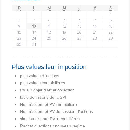
D
L
M
M
J
V
S
1
2
3
4
5
6
7
8
9
10
11
12
13
14
15
16
17
18
19
20
21
22
23
24
25
26
27
28
29
30
31
Plus values:leur imposition
plus values d 'actions
plus values immobilières
PV sur objet d'art et collection
les 6 définitions de la SPI
Non résident et PV immobilière
Non résident et PV de cession d'actions
simulateur pour PV immobilières
Rachat d' actions : nouveau regime