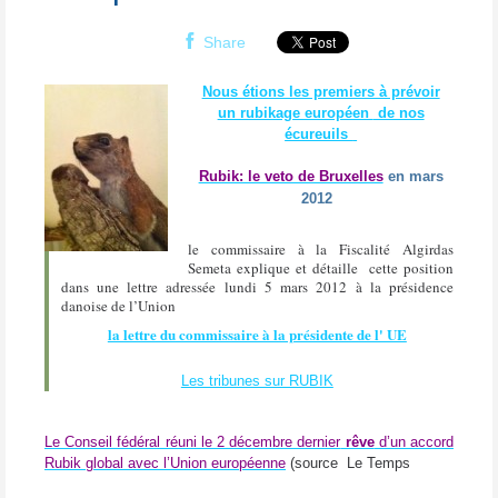
Share
Nous étions les premiers à prévoir
un rubikage européen
de nos
écureuils
Rubik: le veto de Bruxelles
en mars
2012
le commissaire à la Fiscalité Algirdas
Semeta explique et détaille cette position
dans une
lettre
adressée
lund
i 5
mars
2012
à la présidence
danoise de l’Union
la lettre du commissaire à la présidente de l' UE
Les tribunes sur RUBIK
Le Conseil fédéral réuni le 2 décembre dernier
rêve
d’un accord
Rubik global avec l’Union européenne
(source
Le Temps