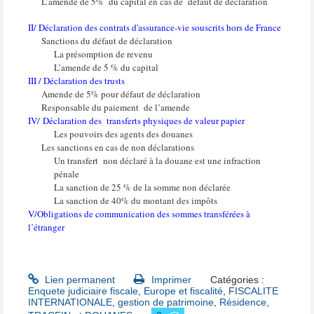
L’amende de 5%
du capital en cas de
défaut de déclaration
II/ Déclaration des contrats d'assurance-vie souscrits hors de France
Sanctions du défaut de déclaration
La présomption de revenu
L’amende de 5 % du capital
III / Déclaration des trusts
Amende de 5% pour défaut de déclaration
Responsable du paiement
de l’amende
IV/ Déclaration des transferts physiques de valeur papier
Les pouvoirs des agents des douanes
Les sanctions en cas de non déclarations
Un transfert
non déclaré à la douane est une infraction
pénale
La sanction de 25 % de la somme non déclarée
La sanction de 40% du montant des impôts
V/Obligations de communication des sommes transférées à
l’étranger
Lien permanent
Imprimer
Catégories :
Enquete judiciaire fiscale
,
Europe et fiscalité
,
FISCALITE
INTERNATIONALE
,
gestion de patrimoine
,
Résidence
,