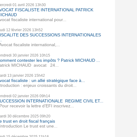
ercredi 01
avril 2026
13h30
VOCAT FISCALISTE INTERNATIONAL PATRICK
ICHAUD
vocat fiscaliste international pour...
eudi 12
février 2026
13h52
ISCALITE DES SUCCESSIONS INTERNATIONALES
..
vocat fiscaliste international,...
endredi 30
janvier 2026
10h15
omment contester les impôts ? Patrick MICHAUD ...
atrick MICHAUD avocat 24...
ardi 13
janvier 2026
15h42
vocat fiscaliste : un allié stratégique face à...
ntroduction : enjeux croissants du droit...
endredi 02
janvier 2026
09h14
UCCESSION INTERNATIONALE REGIME CIVIL ET...
our recevoir la lettre d’EFI inscrivez...
ardi 30
décembre 2025
09h20
e trust en droit fiscal français
ntroduction Le trust est une...
undi 15
décembre 2025
11h16