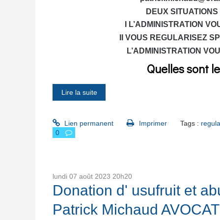
DEUX SITUATIONS
I L’ADMINISTRATION 
II VOUS REGULARISEZ
S
L’ADMINISTRATION VO
Quelles sont l
Lire la suite
Lien permanent
Imprimer
Tags :
regula
0
lundi 07
août 2023
20h20
Donation d' usufruit et ab
Patrick Michaud AVOCAT