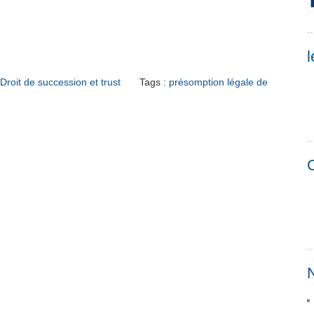
l
Droit de succession et trust
Tags :
présomption légale de
C
N