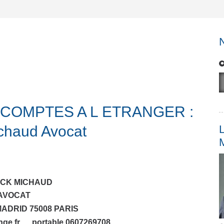
COMPTES A L ETRANGER :
chaud Avocat
L
ICK MICHAUD
AVOCAT
MADRID 75008 PARIS
nge.fr portable 0607269708