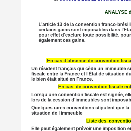
ANALYSE d
L’article 13 de la convention franco-brés
certains gains sont imposables dans l’Etat
pour effet d’exclure toute possibilité, pou
également ces gains.
En cas d’absence de convention fiscale 
Un résident français qui cède un immeuble si
fiscale entre la France et l'État de situatio
le bien était situé en France.
En cas de convention fiscale entre
Lorsqu'une convention fiscale est signée, ell
lors de la cession d'immeubles sont imposabl
Quelques rares conventions stipulent que la
situation de l immeuble
Liste des conventio
Elle peut également prévoir une imposition e