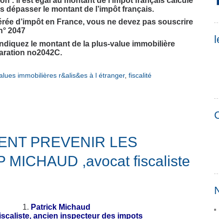
n : il est égal au montant de l’impôt français calculé
ns dépasser le montant de l’impôt français.
onérée d’impôt en France, vous ne devez pas souscrire
n° 2047
l
 indiquez le montant de la plus-value immobilière
laration no2042C.
alues immobilières r&alis&es à l étranger
,
fiscalité
C
MENT PREVENIR LES
MICHAUD ,avocat fiscaliste
N
Patrick Michaud
iscaliste, ancien inspecteur des impots