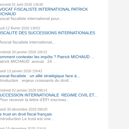
ercredi 01
avril 2026
13h30
VOCAT FISCALISTE INTERNATIONAL PATRICK
ICHAUD
vocat fiscaliste international pour...
eudi 12
février 2026
13h52
ISCALITE DES SUCCESSIONS INTERNATIONALES
..
vocat fiscaliste international,...
endredi 30
janvier 2026
10h15
omment contester les impôts ? Patrick MICHAUD ...
atrick MICHAUD avocat 24...
ardi 13
janvier 2026
15h42
vocat fiscaliste : un allié stratégique face à...
ntroduction : enjeux croissants du droit...
endredi 02
janvier 2026
09h14
UCCESSION INTERNATIONALE REGIME CIVIL ET...
our recevoir la lettre d’EFI inscrivez...
ardi 30
décembre 2025
09h20
e trust en droit fiscal français
ntroduction Le trust est une...
undi 15
décembre 2025
11h16