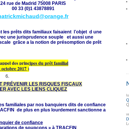
24 rue de Madrid 75008 PARIS
00 33 (0)1 43878891
patrickmichaud@orange.fr
 les prêts dits familiaux faisaient l’objet d une
vec une jurisprudence souple et aussi une
fiscale grâce a la notion de présomption de prêt
rappel des principes du prêt familial
 octobre 2017 )
T PRÉVENIR LES RISQUES FISCAUX
MER AVEC LES LIENS CLIQUEZ
l
Q
Q
es familiales par nos banquiers dits de confiance
TRACFIN de plus en plus lourdement sanctionne a
v
D
nquier de confiance
L
clarations de soupçons » à TRACFIN