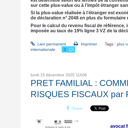
est déterminé selon les termes de la conventio
sur cette plus-value ou à l’impôt étranger sa
Si la plus-value réalisée à l’étranger est ex
de déclaration n° 2048 en plus du formulaire 
Pour le calcul du revenu fiscal de référence,
imposée au taux de 19% ligne 3 VZ de la déc
Lien permanent
Imprimer
Tags :
plus v
internationale
0
lundi 15
décembre 2025
11h06
PRET FAMILIAL : COM
RISQUES FISCAUX par P 
Share
avocat f