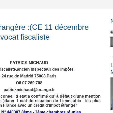
trangère :(CE 11 décembre
vocat fiscaliste
PATRICK MICHAUD
L
fiscaliste,ancien
inspecteur
des impôts
24 rue de Madrid 75008 Paris
O6 07 269 708
patrickmichaud@orange.fr
conseil d etat a confirmé qu’ à défaut d’une mention
e )dans l état de situation de l immeuble , les plus
n France avec un credit d’impot
étranger
0 N° 440307 8ème - 3ème chambres réunies