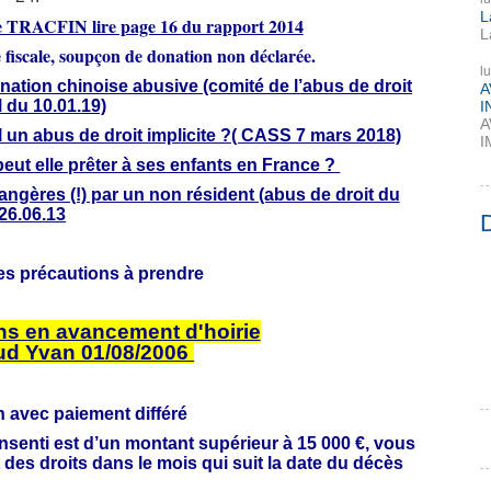
L
 de TRACFIN lire page 16 du rapport 2014
L
fiscale, soupçon de donation non déclarée.
l
onation chinoise abusive (comité de l’abus de droit
A
l du 10.01.19)
I
A
l un abus de droit implicite ?( CASS 7 mars 2018)
I
peut elle prêter à ses enfants en France ?
angères (!) par un non résident (abus de droit du
26.06.13
: les précautions à prendre
ns en avancement d'hoirie
d Yvan 01/08/2006
 avec paiement différé
senti est d’un montant supérieur à 15 000 €, vous
t des droits dans le mois qui suit la date du décès