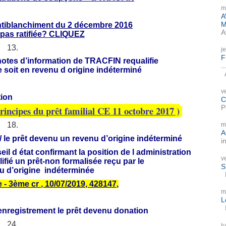
m
A
M
ntiblanchiment du 2 décembre 2016
A
 pas ratifiée? CLIQUEZ
j
F
 notes d’information de TRACFIN requalifie
..
 soit en revenu d origine indéterminé
A
v
tion
C
P
principes du prêt familial CE 11 octobre 2017 )
m
A
 / le prêt devenu un revenu d’origine indéterminé
i
seil d état confirmant la position de l administration
v
ifié un prêt-non formalisée reçu par le
S
u d’origine indéterminée
P
 - 3ème cr , 10/07/2019, 428147,
m
L
I
enregistrement le prêt devenu donation
l