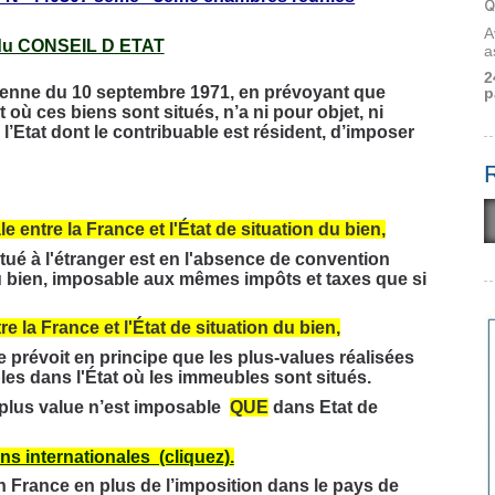
Q
A
u CONSEIL D ETAT
a
2
ilienne du 10 septembre 1971, en prévoyant que
p
 où ces biens sont situés, n’a ni pour objet, ni
r l’Etat dont le contribuable est résident, d’imposer
entre la France et l'État de situation du bien,
tué à l'étranger est en l'absence de convention
n du bien, imposable aux mêmes impôts et taxes que si
 la France et l'État de situation du bien,
e prévoit en principe que les plus-values réalisées
es dans l'État où les immeubles sont situés.
 plus value n’est imposable
QUE
dans
Etat
de
ns internationales (cliquez)
.
n France en plus de l’imposition dans le pays de