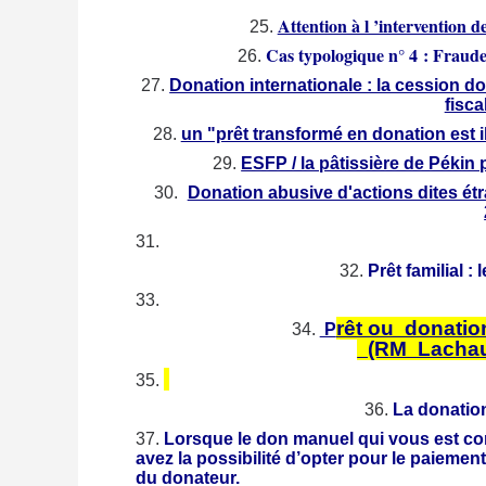
Attention à l ’intervention
Cas typologique n° 4
: Fraude 
Donation internationale : la cession d
fisca
un "prêt transformé en donation est i
ESFP / la pâtissière de Pékin 
Donation abusive d'actions dites étr
Prêt familial 
rêt ou donatio
P
(RM Lachau
La donation
Lorsque le don manuel qui vous est con
avez la possibilité d’opter pour le paiemen
du donateur.