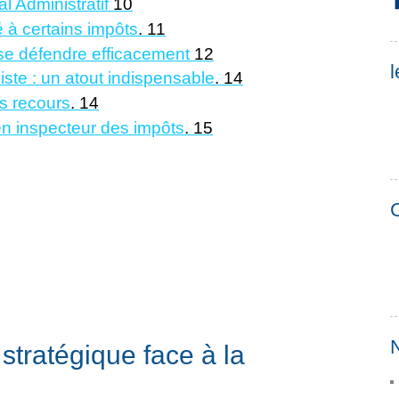
al Administratif
10
é à certains impôts
.
11
 se défendre efficacement
12
l
ste : un atout indispensable
.
14
os recours
.
14
ien inspecteur des impôts
.
15
C
N
é stratégique face à la