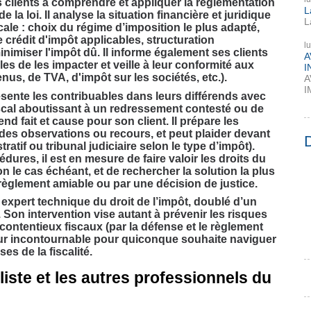
es clients à comprendre et appliquer la réglementation
L
e la loi. Il analyse la situation financière et juridique
L
scale : choix du régime d’imposition le plus adapté,
e crédit d'impôt applicables, structuration
l
imiser l'impôt dû. Il informe également ses clients
A
es de les impacter et veille à leur conformité aux
I
nus, de TVA, d'impôt sur les sociétés, etc.).
A
I
résente les contribuables dans leurs différends avec
fiscal aboutissant à un redressement contesté ou de
prend fait et cause pour son client. Il prépare les
 des observations ou recours, et peut plaider devant
ratif ou tribunal judiciaire selon le type d’impôt).
édures, il est en mesure de faire valoir les droits du
n le cas échéant, et de rechercher la solution la plus
 règlement amiable ou par une décision de justice.
expert technique du droit de l’impôt, doublé d’un
n
. Son intervention vise autant à prévenir les risques
s contentieux fiscaux (par la défense et le règlement
cteur incontournable pour quiconque souhaite naviguer
s de la fiscalité.
liste et les autres professionnels du