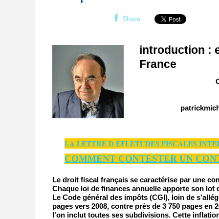
Share
introduction : 
France
C
patrickmic
LA LETTRE D EFI ETUDES FISCALES INT
COMMENT CONTESTER UN CONT
Le droit fiscal français se caractérise par une c
Chaque loi de finances annuelle apporte son lot 
Le Code général des impôts (CGI), loin de s'allége
pages vers 2008, contre près de 3 750 pages en 202
l'on inclut toutes ses subdivisions. Cette inflatio