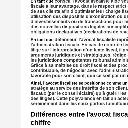
conseil, l’avocat fiscaliste aide s
En tant que
fiscale à leur avantage, dans le respect strict d
de ses clients afin d’optimiser leur charge fi
utilisation des dispositifs d’exonération ou d
d'investissements ou de transactions pour min
des nouvelles dispositions légales susceptibl
obligations déclaratives (déclarations de reve
défenseur, l’avocat fiscaliste rep
En tant que
l’administration fiscale. En cas de contrôle 
litige sur l'interprétation d'un texte fiscal, il 
arguments juridiques et stratégiques, rédige
les juridictions compétentes (tribunal administ
Grâce à sa maîtrise du droit fiscal et des proc
contribuable, de négocier avec l’administratio
favorable pour son client, que ce soit par un
Ainsi, l’avocat fiscaliste se positionne comme u
stratège au service des intérêts de son client
fiscaux (par le conseil éclairé) qu’à guérir le
des litiges). Cette polyvalence en fait un a
sereinement dans les eaux parfois tumultueuse
Différences entre l’avocat fisca
chiffre