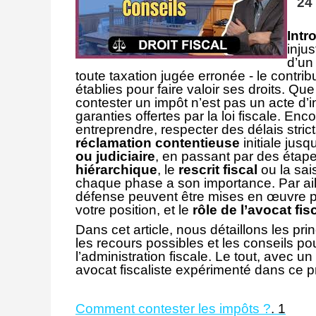
24
Intr
injus
d’un
toute taxation jugée erronée - le contri
établies pour faire valoir ses droits. Que
contester un impôt n’est pas un acte d’
garanties offertes par la loi fiscale. En
entreprendre, respecter des délais strict
réclamation contentieuse
initiale jus
ou judiciaire
, en passant par des étap
hiérarchique
, le
rescrit fiscal
ou la sai
chaque phase a son importance. Par ail
défense peuvent être mises en œuvre pou
votre position, et le
rôle de l’avocat fis
Dans cet article, nous détaillons les pr
les recours possibles et les conseils p
l’administration fiscale. Le tout, avec un
avocat fiscaliste expérimenté dans ce 
Comment contester les impôts ?
.
1