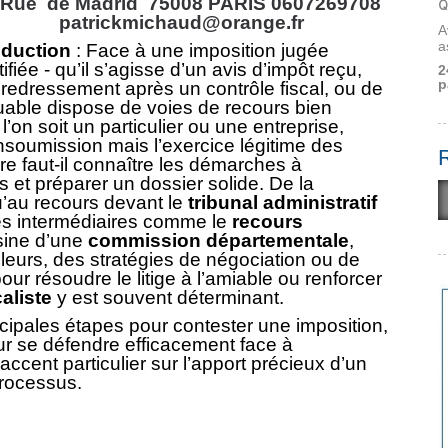
 Rue de Madrid 75008 PARIS 0607269708
Q
patrickmichaud@orange.fr
A
a
oduction
: Face à une imposition jugée
tifiée - qu’il s’agisse d’un avis d’impôt reçu,
2
p
 redressement après un contrôle fiscal, ou de
buable dispose de voies de recours bien
 l’on soit un particulier ou une entreprise,
insoumission mais l’exercice légitime des
core faut-il connaître les démarches à
s et préparer un dossier solide. De la
qu’au recours devant le
tribunal administratif
es intermédiaires comme le
recours
sine d’une
commission départementale
,
leurs, des stratégies de négociation ou de
r résoudre le litige à l’amiable ou renforcer
caliste
y est souvent déterminant.
incipales étapes pour contester une imposition,
our se défendre efficacement face à
 accent particulier sur l’apport précieux d’un
processus.