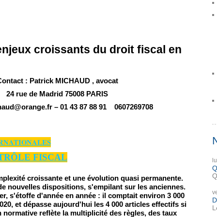
enjeux croissants du droit fiscal en
ontact : Patrick MICHAUD , avocat
24 rue de Madrid 75008 PARIS
haud@orange.fr – 01 43 87 88 91 0607269708
ERNATIONALES
RÔLE FISCAL
l
Q
Q
omplexité croissante et une évolution quasi permanente.
de nouvelles dispositions, s'empilant sur les anciennes.
v
r, s'étoffe d'année en année : il comptait environ 3 000
D
0, et dépasse aujourd'hui les 4 000 articles effectifs si
L
n normative reflète la multiplicité des règles, des taux