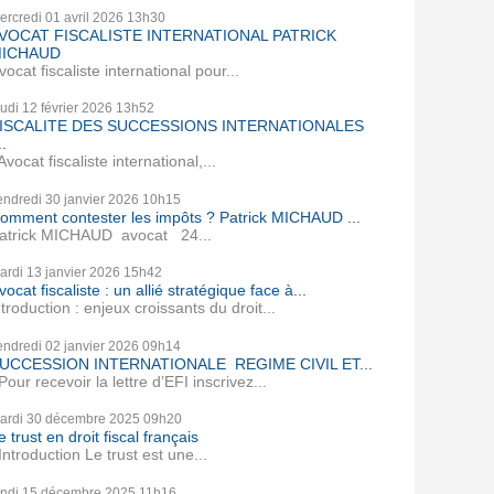
ercredi 01
avril 2026
13h30
VOCAT FISCALISTE INTERNATIONAL PATRICK
ICHAUD
vocat fiscaliste international pour...
eudi 12
février 2026
13h52
ISCALITE DES SUCCESSIONS INTERNATIONALES
..
vocat fiscaliste international,...
endredi 30
janvier 2026
10h15
omment contester les impôts ? Patrick MICHAUD ...
atrick MICHAUD avocat 24...
ardi 13
janvier 2026
15h42
vocat fiscaliste : un allié stratégique face à...
ntroduction : enjeux croissants du droit...
endredi 02
janvier 2026
09h14
UCCESSION INTERNATIONALE REGIME CIVIL ET...
our recevoir la lettre d’EFI inscrivez...
ardi 30
décembre 2025
09h20
e trust en droit fiscal français
ntroduction Le trust est une...
undi 15
décembre 2025
11h16