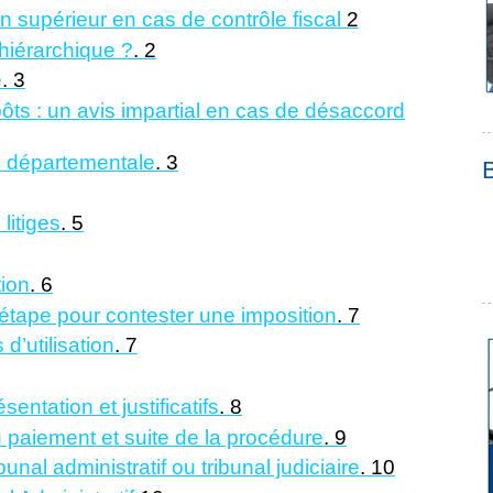
un supérieur en cas de contrôle fiscal
2
hiérarchique ?
.
2
e
.
3
ts : un avis impartial en cas de désaccord
 départementale
.
3
 litiges
.
5
tion
.
6
étape pour contester une imposition
.
7
d’utilisation
.
7
entation et justificatifs
.
8
u paiement et suite de la procédure
.
9
unal administratif ou tribunal judiciaire
.
10