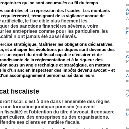
rogatoires qui se sont accumulés au fil du temps.
m
A
ses contrôles et la répression des fraudes. Les montants
M
 régulièrement, témoignant de la vigilance accrue de
A
 artificielle, le fisc cible plus finement les
iquer des sanctions financières sévères, voire
j
 les entreprises comme pour les particuliers, les
F
scalité n'ont jamais été aussi élevés.
..
A
ercice stratégique. Maîtriser les obligations déclaratives,
loi, et anticiper les évolutions juridiques sont devenus des
v
te : un expert du droit fiscal capable d'éclairer et de
C
randissante de la réglementation et à la rigueur des
P
ession sous un angle technique et stratégique, en mettant
celle d'un ancien inspecteur des impôts devenu avocat – et
m
ier d'un accompagnement personnalisé dans leurs
A
i
at fiscaliste
v
S
P
droit fiscal, c'est-à-dire dans l'ensemble des règles
rès une formation juridique poussée (souvent
m
iscalité) et l’obtention du titre d’avocat, il consacre
L
particuliers, des entreprises ou des organisations.
I
éfendre ses clients en matière fiscale.
l