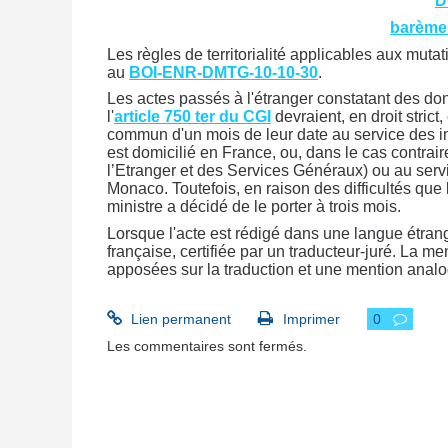
D
barème
Les règles de territorialité applicables aux mutati
au
BOI-ENR-DMTG-10-10-30
.
Les actes passés à l'étranger constatant des do
l'
article 750 ter du CGI
devraient, en droit strict,
commun d'un mois de leur date au service des im
est domicilié en France, ou, dans le cas contra
l’Etranger et des Services Généraux) ou au ser
Monaco. Toutefois, en raison des difficultés que 
ministre a décidé de le porter à trois mois.
Lorsque l'acte est rédigé dans une langue étran
française, certifiée par un traducteur-juré. La me
apposées sur la traduction et une mention analog
Lien permanent
Imprimer
0
Les commentaires sont fermés.