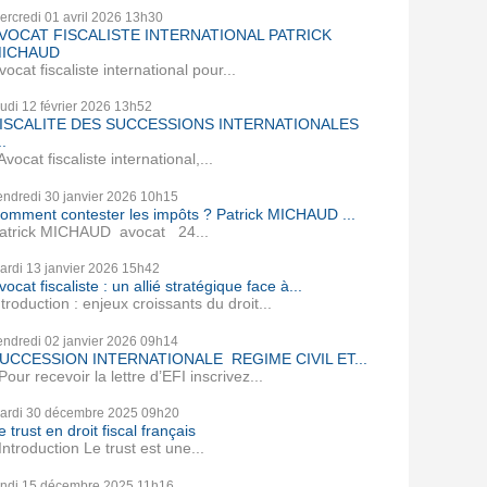
ercredi 01
avril 2026
13h30
VOCAT FISCALISTE INTERNATIONAL PATRICK
ICHAUD
vocat fiscaliste international pour...
eudi 12
février 2026
13h52
ISCALITE DES SUCCESSIONS INTERNATIONALES
..
vocat fiscaliste international,...
endredi 30
janvier 2026
10h15
omment contester les impôts ? Patrick MICHAUD ...
atrick MICHAUD avocat 24...
ardi 13
janvier 2026
15h42
vocat fiscaliste : un allié stratégique face à...
ntroduction : enjeux croissants du droit...
endredi 02
janvier 2026
09h14
UCCESSION INTERNATIONALE REGIME CIVIL ET...
our recevoir la lettre d’EFI inscrivez...
ardi 30
décembre 2025
09h20
e trust en droit fiscal français
ntroduction Le trust est une...
undi 15
décembre 2025
11h16