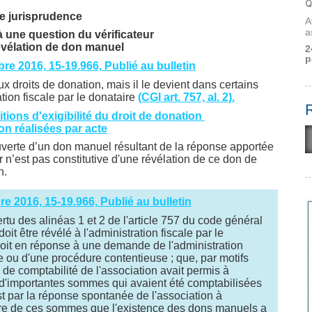
Q
e jurisprudence
A
a
 une question du vérificateur
évélation de don manuel
2
p
e 2016, 15-19.966, Publié au bulletin
 droits de donation, mais il le devient dans certains
ation fiscale par le donataire
(CGI art. 757, al. 2).
ions d'exigibilité du droit de donation
n réalisées par acte
uverte d’un don manuel résultant de la réponse apportée
r n’est pas constitutive d'une révélation de ce don de
n.
e 2016, 15-19.966, Publié au bulletin
ertu des alinéas 1 et 2 de l'article 757 du code général
it être révélé à l'administration fiscale par le
 soit en réponse à une demande de l'administration
le ou d'une procédure contentieuse ; que, par motifs
n de comptabilité de l'association avait permis à
rçu d'importantes sommes qui avaient été comptabilisées
t par la réponse spontanée de l'association à
ature de ces sommes que l'existence des dons manuels a