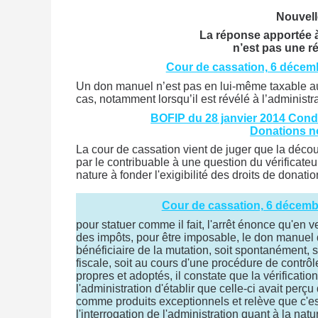
Nouvell
La réponse apportée à
n’est pas une r
Cour de cassation, 6 décembr
Un don manuel n’est pas en lui-même taxable aux
cas, notamment lorsqu’il est révélé à l’administr
BOFIP du 28 janvier 2014 Condit
Donations no
La cour de cassation vient de juger que la déco
par le contribuable à une question du vérificateu
nature à fonder l'exigibilité des droits de donatio
Cour de cassation, 6 décembr
pour statuer comme il fait, l'arrêt énonce qu'en v
des impôts, pour être imposable, le don manuel do
bénéficiaire de la mutation, soit spontanément,
fiscale, soit au cours d'une procédure de contrô
propres et adoptés, il constate que la vérificatio
l'administration d'établir que celle-ci avait pe
comme produits exceptionnels et relève que c'es
l'interrogation de l'administration quant à la n