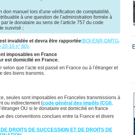
n don manuel lors d'une vérification de comptabilité,
ntribuable à une question de l'administration formée à
 par le donataire au sens de l'article 757 du code
xte susvisé ;
est invalidée et devra être rapportée
(BOI-ENR-DMTG-
-20-10 n° 60).
ont imposables en France
r est domicilié en France.
er selon que l'acte est passé en France ou à l'étranger et
re des biens transmis.
ce, seules sont imposables en Franceles transmissions à
nt ou indirectement (
code général des impôts (CGI),
étranger OU si le donataire est domicilié en france
ve des conventions conclues entre la France et divers
 DE DROITS DE SUCCESSION ET DE DROITS DE