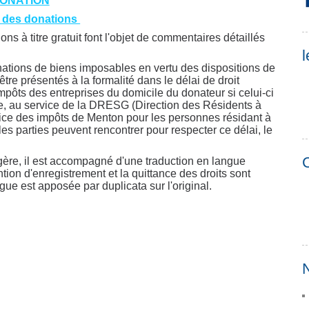
ONATION
 des donations
ons à titre gratuit font l'objet de commentaires détaillés
l
nations de biens imposables en vertu des dispositions de
 être présentés à la formalité dans le délai de droit
pôts des entreprises du domicile du donateur si celui-ci
ire, au service de la DRESG (Direction des Résidents à
vice des impôts de Menton pour les personnes résidant à
les parties peuvent rencontrer pour respecter ce délai, le
C
gère, il est accompagné d'une traduction en langue
ntion d'enregistrement et la quittance des droits sont
ue est apposée par duplicata sur l'original.
N