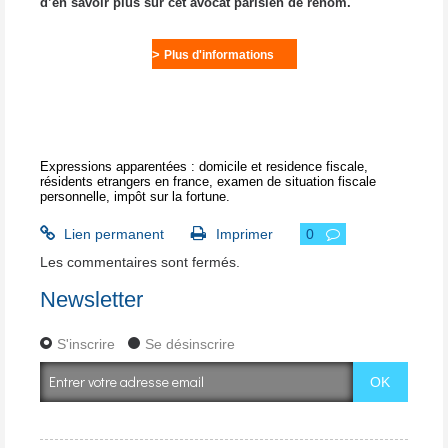
d’en savoir plus sur cet avocat parisien de renom.
>
Plus d'informations
Expressions apparentées :
domicile et residence fiscale
,
résidents etrangers en france
,
examen de situation fiscale
personnelle
,
impôt sur la fortune
.
Lien permanent
Imprimer
0
Les commentaires sont fermés.
Newsletter
S'inscrire
Se désinscrire