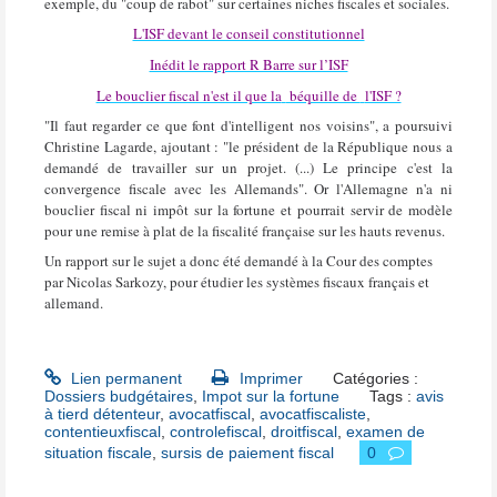
exemple, du "coup de rabot" sur certaines niches fiscales et sociales.
L'ISF devant le conseil constitutionnel
Inédit le rapport R Barre sur l’ISF
Le bouclier fiscal n'est il que la
béquille de
l'ISF ?
"Il faut regarder ce que font d'intelligent nos voisins"
, a poursuivi
Christine Lagarde, ajoutant : "le président de la République nous a
demandé de travailler sur un projet. (...)
Le principe c'est la
convergence fiscale avec les Allemands"
. Or l'Allemagne n'a ni
bouclier fiscal ni impôt sur la fortune et pourrait servir de modèle
pour une remise à plat de la fiscalité française sur les hauts revenus.
Un rapport sur le sujet a donc été demandé à la Cour des comptes
par Nicolas Sarkozy, pour étudier les systèmes fiscaux français et
allemand
.
Lien permanent
Imprimer
Catégories :
Dossiers budgétaires
,
Impot sur la fortune
Tags :
avis
à tierd détenteur
,
avocatfiscal
,
avocatfiscaliste
,
contentieuxfiscal
,
controlefiscal
,
droitfiscal
,
examen de
situation fiscale
,
sursis de paiement fiscal
0