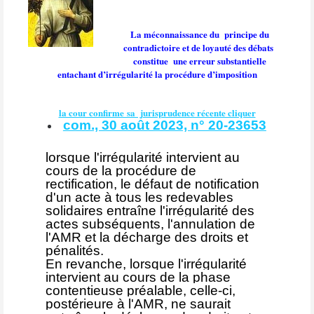
La méconnaissance du
principe du
contradictoire et de loyauté des débats
constitue
une erreur substantielle
entachant d’irrégularité la procédure d’imposition
la cour confirme sa jurisprudence récente cliquer
com., 30 août 2023, n° 20-23653
lorsque l'irrégularité intervient au
cours de la procédure de
rectification, le défaut de notification
d'un acte à tous les redevables
solidaires entraîne l'irrégularité des
actes subséquents, l'annulation de
l'AMR et la décharge des droits et
pénalités.
En revanche, lorsque l'irrégularité
intervient au cours de la phase
contentieuse préalable, celle-ci,
postérieure à l'AMR, ne saurait