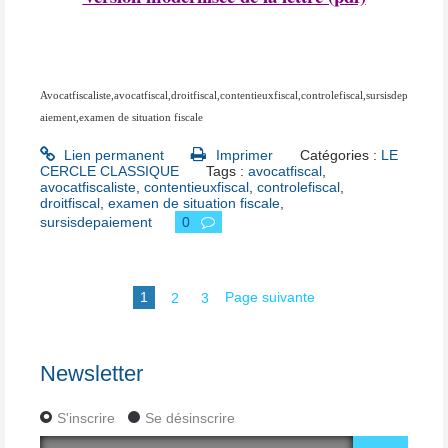
Avocatfiscaliste,avocatfiscal,droitfiscal,contentieuxfiscal,controlefiscal,sursisdep
aiement,examen de situation fiscale
Lien permanent
Imprimer
Catégories :
LE
CERCLE CLASSIQUE
Tags :
avocatfiscal
,
avocatfiscaliste
,
contentieuxfiscal
,
controlefiscal
,
droitfiscal
,
examen de situation fiscale
,
sursisdepaiement
0
1
2
3
Page suivante
Newsletter
S'inscrire
Se désinscrire