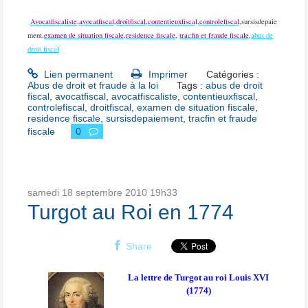
Avocatfiscaliste,
avocatfiscal
,
droitfiscal
,
contentieuxfisca
l,
controlefiscal
,sursisdepaie
ment,
examen de situation fiscale
,
residence fiscale
,
tracfin et fraude fiscale
,
abus de
droit fiscal
Lien permanent
Imprimer
Catégories :
Abus de droit et fraude à la loi
Tags :
abus de droit
fiscal
,
avocatfiscal
,
avocatfiscaliste
,
contentieuxfiscal
,
controlefiscal
,
droitfiscal
,
examen de situation fiscale
,
residence fiscale
,
sursisdepaiement
,
tracfin et fraude
fiscale
0
samedi 18
septembre 2010
19h33
Turgot au Roi en 1774
Share
La lettre de Turgot au roi Louis XVI
(1774)