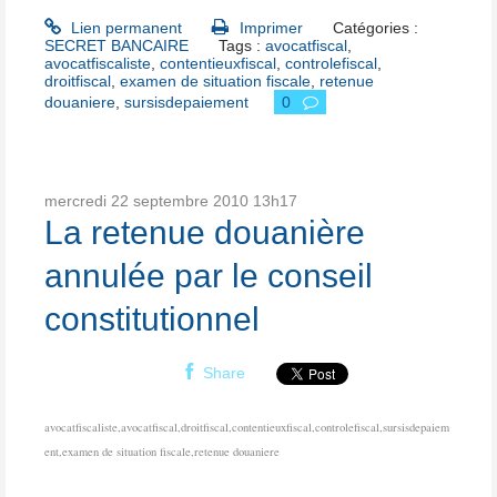
Lien permanent
Imprimer
Catégories :
SECRET BANCAIRE
Tags :
avocatfiscal
,
avocatfiscaliste
,
contentieuxfiscal
,
controlefiscal
,
droitfiscal
,
examen de situation fiscale
,
retenue
douaniere
,
sursisdepaiement
0
mercredi 22
septembre 2010
13h17
La retenue douanière
annulée par le conseil
constitutionnel
Share
avocatfiscaliste,avocatfiscal,droitfiscal,contentieuxfiscal,controlefiscal,sursisdepaiem
ent,examen de situation fiscale,retenue douaniere