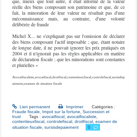
que, mieux que tout autre, il était informé de la valeur
réelle des biens composant son patrimoine et que, de ce
fait, la minoration de leur valeur ne résultait pas d'une
méconnaissance mais, au contraire, d'une volonté
délibérée de fraude
Michel X... ne s'expliquait pas sur l'omission de déclarer
des biens composant l'actif imposable ; que, étant notaire
de longue date, il ne pouvait ignorer les prix pratiqués en
2004 et il n'ignorait pas les règles applicables en matière
de déclaration fiscale ; que les minorations sont constantes
et plurielles «
Avocatfiscaliste,avocatfiscal,droitfiscal,contentieuxfiscal,controlefiscal,sursisdep
aiement,examen de situation fiscale
Lien permanent
Imprimer
Catégories :
Fraude fiscale
,
Impot sur la fortune
,
Succession et
trust
Tags :
avocatfiscal
,
avocatfiscaliste
,
contentieuxfiscal
,
controlefiscal
,
droitfiscal
,
examen de
situation fiscale
,
sursisdepaiement
0