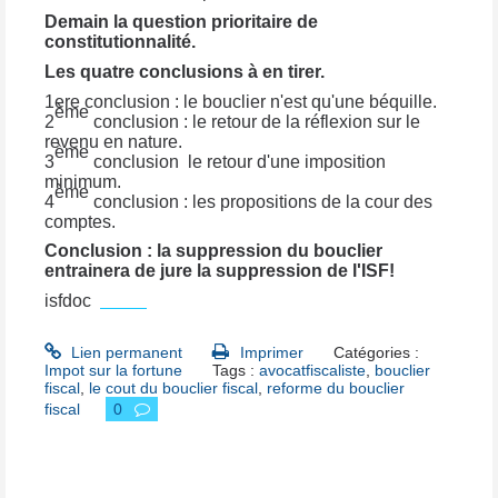
Demain la question prioritaire de
constitutionnalité.
Les quatre conclusions à en tirer.
1ere conclusion : le bouclier n'est qu'une béquille.
ème
2
conclusion : le retour de la réflexion sur le
revenu en nature.
ème
3
conclusion le retour d'une imposition
minimum.
ème
4
conclusion : les propositions de la cour des
comptes.
Conclusion : la suppression du bouclier
entrainera de jure la suppression de l'ISF!
isfdoc
isfdoc
Lien permanent
Imprimer
Catégories :
Impot sur la fortune
Tags :
avocatfiscaliste
,
bouclier
fiscal
,
le cout du bouclier fiscal
,
reforme du bouclier
fiscal
0