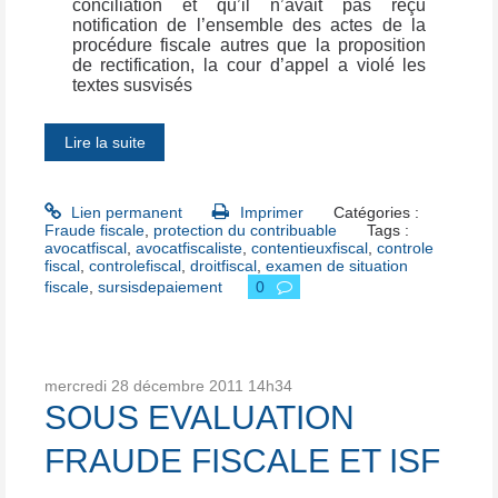
conciliation et qu’il n’avait pas reçu
notification de l’ensemble des actes de la
procédure fiscale autres que la proposition
de rectification, la cour d’appel a violé les
textes susvisés
Lire la suite
Lien permanent
Imprimer
Catégories :
Fraude fiscale
,
protection du contribuable
Tags :
avocatfiscal
,
avocatfiscaliste
,
contentieuxfiscal
,
controle
fiscal
,
controlefiscal
,
droitfiscal
,
examen de situation
fiscale
,
sursisdepaiement
0
mercredi 28
décembre 2011
14h34
SOUS EVALUATION
FRAUDE FISCALE ET ISF