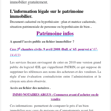
immobilier gratuitement.
L’information légale sur le patrimoine
immobilier.
Document cadastral ou hypothécaire : plan et matrice cadastrale,
.
situation patrimoniale de personne ou hypothécaire de bien
Patrimoine infos
A quand l’accès public au fichier immobilier ?
e
3
chambre civile, 9 avril 2008 (Bull. n° 65, pourvoi n
Cass
° 07-
)
14.411
Les services fiscaux envisagent de créer en 2010 une version grand
public du logiciel ŒIL qui s'appellerait PATRIN, ce qui suppose de
supprimer les références aux noms des acheteurs et des vendeurs. La
règle d’une évaluation contradictoire entre l’administration et le
citoyen sera alors observée.
Accès au fichier des notaires .
IMMO NOTAIRES ARGUS : Comparez avant d'acheter ou de
vendre
Ces informations
permettent de comparer le prix d’un bien
immobilier avec ceux de maisons ou d’appartements ayant fait