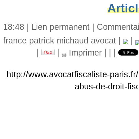
Artic
18:48 |
Lien permanent
|
Commentair
france patrick michaud avocat
|
|
|
|
Imprimer
|
|
|
http://www.avocatfiscaliste-paris.f
abus-de-droit-fis