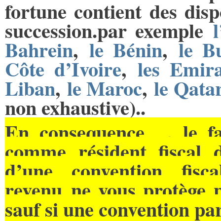
fortune contient des disp
succession.par exemple
Bahrein
,
le Bénin
,
le B
Côte d’Ivoire
,
les Emira
Liban
,
le Maroc
,
le Qata
non exhaustive)..
En consequence , le fa
comme résident fiscal d
d’une convention fisc
revenu ne vous protège p
sauf si une convention par