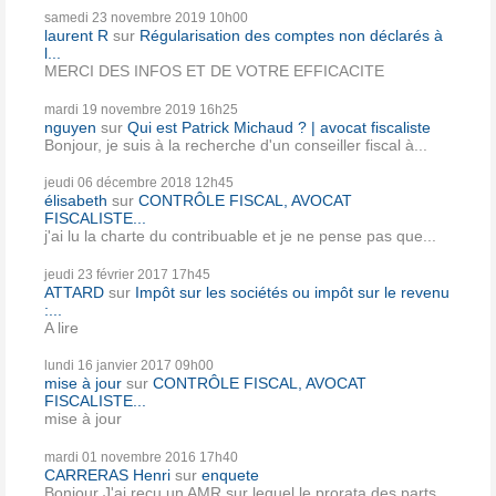
samedi 23
novembre 2019
10h00
laurent R
sur
Régularisation des comptes non déclarés à
l...
MERCI DES INFOS ET DE VOTRE EFFICACITE
mardi 19
novembre 2019
16h25
nguyen
sur
Qui est Patrick Michaud ? | avocat fiscaliste
Bonjour, je suis à la recherche d'un conseiller fiscal à...
jeudi 06
décembre 2018
12h45
élisabeth
sur
CONTRÔLE FISCAL, AVOCAT
FISCALISTE...
j'ai lu la charte du contribuable et je ne pense pas que...
jeudi 23
février 2017
17h45
ATTARD
sur
Impôt sur les sociétés ou impôt sur le revenu
:...
A lire
lundi 16
janvier 2017
09h00
mise à jour
sur
CONTRÔLE FISCAL, AVOCAT
FISCALISTE...
mise à jour
mardi 01
novembre 2016
17h40
CARRERAS Henri
sur
enquete
Bonjour J'ai reçu un AMR sur lequel le prorata des parts...