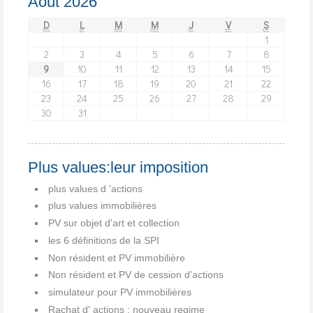
Août 2026
D
L
M
M
J
V
S
1
2
3
4
5
6
7
8
9
10
11
12
13
14
15
16
17
18
19
20
21
22
23
24
25
26
27
28
29
30
31
Plus values:leur imposition
plus values d 'actions
plus values immobilières
PV sur objet d'art et collection
les 6 définitions de la SPI
Non résident et PV immobilière
Non résident et PV de cession d'actions
simulateur pour PV immobilières
Rachat d' actions : nouveau regime