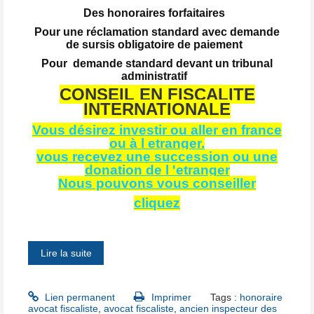
Des honoraires forfaitaires
Pour une réclamation standard avec demande
de sursis obligatoire de paiement
Pour demande standard devant un tribunal
administratif
CONSEIL EN FISCALITE
INTERNATIONALE
Vous désirez investir ou aller en france
ou à l etranger.
vous recevez une succession ou une
donation de l 'etranger
Nous pouvons vous conseiller
cliquez
Lire la suite
Lien permanent
Imprimer
Tags :
honoraire
avocat fiscaliste
,
avocat fiscaliste
,
ancien inspecteur des