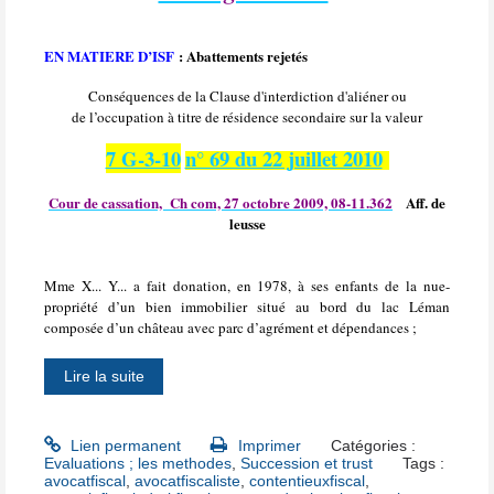
EN MATIERE D’ISF
: Abattements rejetés
Conséquences de la Clause d'interdiction d'aliéner ou
de l’occupation à titre de résidence secondaire sur la valeur
7 G-3-10
n° 69 du 22 juillet 2010
Cour de cassation,
Ch com, 27 octobre 2009, 08-11.362
Aff. de
leusse
Mme X... Y... a fait donation, en 1978, à ses enfants de la nue-
propriété d’un bien immobilier situé au bord du lac Léman
composée d’un château avec parc d’agrément et dépendances ;
Lire la suite
Lien permanent
Imprimer
Catégories :
Evaluations ; les methodes
,
Succession et trust
Tags :
avocatfiscal
,
avocatfiscaliste
,
contentieuxfiscal
,