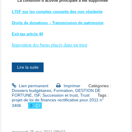
La condition d’activité principale a été supprimée
L’ISF sur les comptes courants des non résidents
Droits de donations – Transmission de patrimoine
Exit tax article 40
Imposition des biens placés dans un trust
Lire la suite
Lien permanent
Imprimer
Catégories :
Dossiers budgétaires
,
Formation
,
GESTION DE
FORTUNE
,
ISF
,
Succession et trust
,
Trust
Tags :
projet de loi de finances rectificative pour 2011 n°
3406
0
mercredi 25
mai 2011
08h02