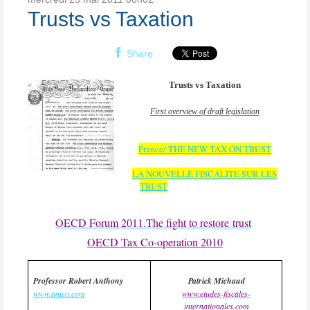
Trusts vs Taxation
Share
Trusts vs Taxation
First overview of draft legislation
France/ THE NEW TAX ON TRUST
LA NOUVELLE FISCALITE SUR LES
TRUST
OECD Forum 2011.The fight to restore trust
OECD Tax Co-operation 2010
Professor Robert Anthony
Patrick Michaud
www.antco.com
www.etudes-fiscales-
internationales.com