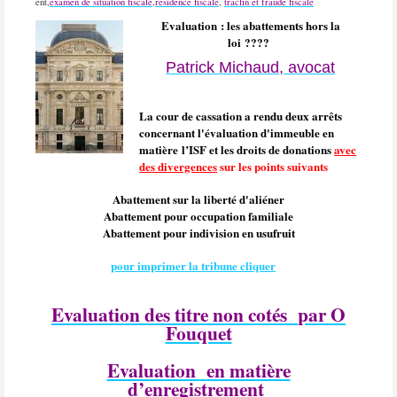
ent,
examen de situation fiscale
,
residence fiscale
,
tracfin et fraude fiscale
Evaluation : les abattements hors la
loi ????
Patrick Michaud, avocat
La cour de cassation a rendu deux arrêts
concernant l'évaluation d'immeuble en
matière l’ISF et les droits de donations
avec
des divergences
sur les points suivants
Abattement sur la liberté d'aliéner
Abattement pour occupation familiale
Abattement pour indivision en usufruit
pour imprimer la tribune cliquer
Evaluation des titre non cotés
par O
Fouquet
Evaluation
en matière
d’enregistrement