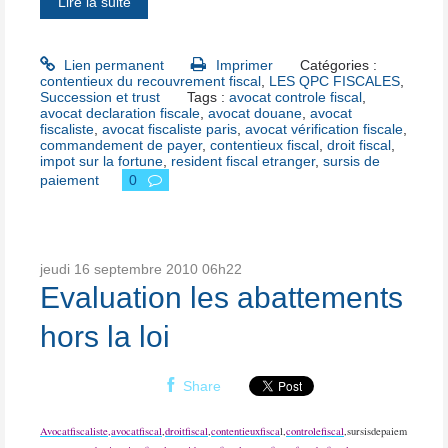
Lire la suite
Lien permanent
Imprimer
Catégories :
contentieux du recouvrement fiscal
,
LES QPC FISCALES
,
Succession et trust
Tags :
avocat controle fiscal
,
avocat declaration fiscale
,
avocat douane
,
avocat
fiscaliste
,
avocat fiscaliste paris
,
avocat vérification fiscale
,
commandement de payer
,
contentieux fiscal
,
droit fiscal
,
impot sur la fortune
,
resident fiscal etranger
,
sursis de
paiement
0
jeudi 16
septembre 2010
06h22
Evaluation les abattements
hors la loi
Share
Avocatfiscaliste,
avocatfiscal
,
droitfiscal
,
contentieuxfisca
l,
controlefiscal
,sursisdepaiem