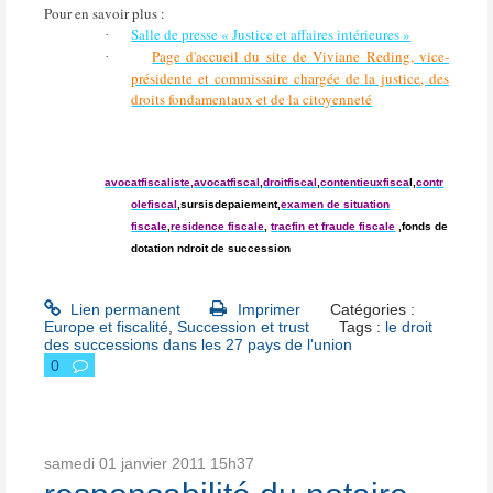
Pour en savoir plus :
Salle de presse « Justice et affaires intérieures »
·
Page d'accueil du site de Viviane Reding, vice-
·
présidente et commissaire chargée de la justice, des
droits fondamentaux et de la citoyenneté
avocatfiscaliste,
avocatfiscal
,
droitfiscal
,
contentieuxfisca
l,
contr
olefiscal
,sursisdepaiement,
examen de situation
fiscale
,
residence fiscale
,
tracfin et fraude fiscale
,fonds de
dotation ndroit de succession
Lien permanent
Imprimer
Catégories :
Europe et fiscalité
,
Succession et trust
Tags :
le droit
des successions dans les 27 pays de l'union
0
samedi 01
janvier 2011
15h37