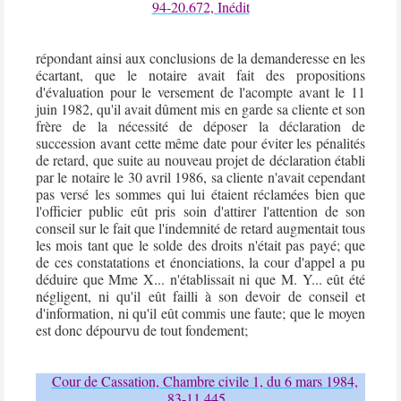
94-20.672, Inédit
répondant ainsi aux conclusions de la demanderesse en les
écartant, que le
notaire
avait fait des propositions
d'évaluation pour le versement de l'acompte avant le 11
juin 1982, qu'il avait dûment mis en garde sa cliente et son
frère de la nécessité de déposer la
déclaration de
succession
avant cette même date pour éviter les pénalités
de retard, que suite au nouveau projet de déclaration établi
par le
notaire
le 30 avril 1986, sa cliente n'avait cependant
pas versé les sommes qui lui étaient réclamées bien que
l'officier public eût pris soin d'attirer l'attention de son
conseil sur le fait que l'indemnité de retard augmentait tous
les mois tant que le solde des droits n'était pas payé; que
de ces constatations et énonciations, la cour d'appel a pu
déduire que Mme X... n'établissait ni que M. Y... eût été
négligent, ni qu'il eût failli à son devoir de conseil et
d'information, ni qu'il eût commis une
faute
; que le moyen
est donc dépourvu de tout fondement;
Cour de Cassation, Chambre civile 1, du 6 mars 1984,
83-11.445,