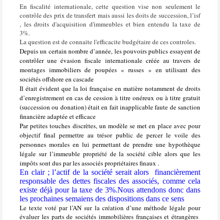
En fiscalité internationale, cette question vise non seulement le
contrôle des prix de transfert mais aussi les doits de succession, l’isf
, les droits d'acquisition d'immeubles et bien entendu la taxe de
3%.
La question est de connaite l'efficacite budgétaire de ces controles.
Depuis un certain nombre d’année, les pouvoirs publics essayent de
contrôler une évasion fiscale internationale créée au travers de
montages immobiliers de poupées « russes » en utilisant des
sociétés offshore en cascade
Il était évident que la loi française en matière notamment de droits
d’enregistrement en cas de cession à titre onéreux ou à titre gratuit
(succession ou donation) était en fait inapplicable faute de sanction
financière adaptée et efficace
Par petites touches discrètes, un modèle se met en place avec pour
objectif final permettre au trésor public de percer le voile des
personnes morales en lui permettant de prendre une hypothèque
légale sur l’immeuble propriété de la société cible alors que les
impôts sont dus par les associés propriétaires finaux .
En clair ; l’actif de la société serait alors financièrement
responsable des dettes fiscales des associés, comme cela
existe déjà pour la taxe de 3%.Nous attendons donc dans
les prochaines semaiens des dispositions dans ce sens
Le texte voté par l’AN sur la création d’une méthode légale pour
évaluer les parts de sociétés immobilières françaises et étrangères