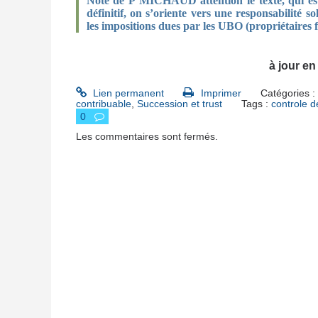
Note de P MICHAUD attention le texte, qui est 
définitif, on s’oriente vers une responsabilité s
les impositions dues par les UBO (propriétaires
à jour e
Lien permanent
Imprimer
Catégories :
contribuable
,
Succession et trust
Tags :
controle d
0
Les commentaires sont fermés.