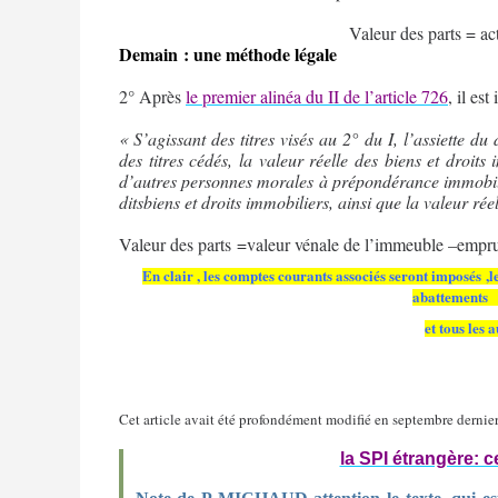
Valeur des parts = ac
Demain : une méthode légale
2° Après
le premier alinéa du II de l’article 726
, il est
« S’agissant des titres visés au 2° du I, l’assiette 
des titres cédés, la valeur réelle des biens et droit
d’autres personnes morales à prépondérance immobil
ditsbiens et droits immobiliers, ainsi que la valeur rée
Valeur des parts =valeur vénale de l’immeuble –emprunt
En clair , les comptes courants associés seront imposés ,
abattements
et tous les 
Cet article avait été profondément modifié en septembre dernier 
la SPI étrangère: 