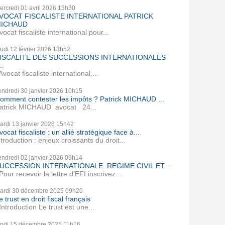
ercredi 01
avril 2026
13h30
VOCAT FISCALISTE INTERNATIONAL PATRICK
ICHAUD
vocat fiscaliste international pour...
eudi 12
février 2026
13h52
ISCALITE DES SUCCESSIONS INTERNATIONALES
..
vocat fiscaliste international,...
endredi 30
janvier 2026
10h15
omment contester les impôts ? Patrick MICHAUD ...
atrick MICHAUD avocat 24...
ardi 13
janvier 2026
15h42
vocat fiscaliste : un allié stratégique face à...
ntroduction : enjeux croissants du droit...
endredi 02
janvier 2026
09h14
UCCESSION INTERNATIONALE REGIME CIVIL ET...
our recevoir la lettre d’EFI inscrivez...
ardi 30
décembre 2025
09h20
e trust en droit fiscal français
ntroduction Le trust est une...
undi 15
décembre 2025
11h16