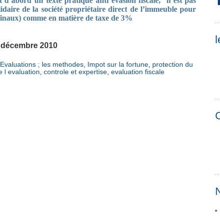
d’abord un texte pratique anti évasion fiscale,
n’est pas
olidaire de la société propriétaire direct de l’immeuble pour
 finaux) comme en matière de taxe de 3%
l
n décembre 2010
Evaluations ; les methodes
,
Impot sur la fortune
,
protection du
e l evaluation
,
controle et expertise
,
evaluation fiscale
C
N