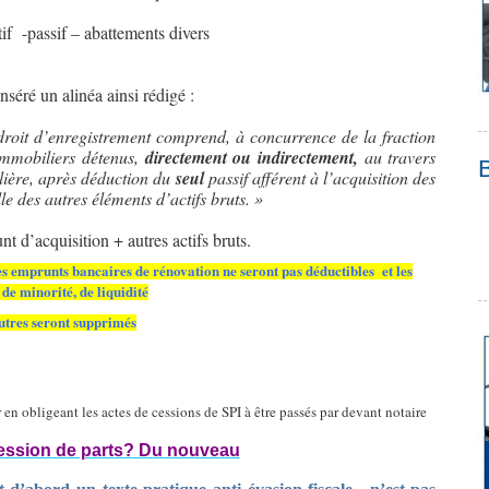
tif
-passif – abattements divers
 inséré un alinéa ainsi rédigé :
du droit d’enregistrement comprend, à concurrence de la fraction
s immobiliers détenus,
directement ou indirectement,
au travers
ière, après déduction du
seul
passif afférent à l’acquisition des
lle des autres éléments d’actifs bruts. »
 d’acquisition + autres actifs bruts.
les emprunts bancaires de rénovation ne seront pas déductibles et
les
de minorité, de liquidité
autres seront supprimés
en obligeant les actes de cessions de SPI à être passés par devant notaire
cession de parts? Du nouveau