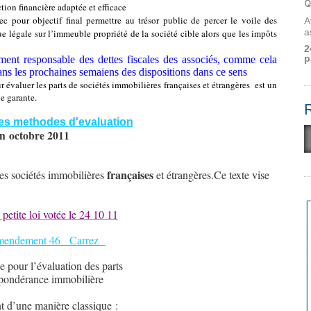
Q
ction financière adaptée et efficace
c pour objectif final permettre au trésor public de percer le voile des
A
a
 légale sur l’immeuble propriété de la société cible alors que les impôts
2
p
èrement responsable des dettes fiscales des associés, comme cela
ns les prochaines semaiens des dispositions dans ce sens
 évaluer les parts de sociétés immobilières françaises et étrangères
est un
le garante.
 les methodes d'evaluation
en octobre 2011
françaises
les sociétés immobilières
et étrangères.Ce texte vise
 petite loi votée le 24 10 11
l'amendement 46 Carrez
 pour l’évaluation des parts
épondérance immobilière
nt d’une manière classique :