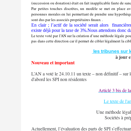
(succession ou donation) était en fait inapplicable faute de san
Par petites touches discrètes, un modèle se met en place ave
personnes morales en lui permettant de prendre une hypothèque
sont dus par les associés propriétaires finaux .
En clair ; l’actif de la société serait alors financi
existe déjà pour la taxe de 3%.Nous attendons donc da
Le texte voté par l’AN sur la création d’une méthode légale pour
pas dans cette direction car il permet de cibler légalment la cib
les tribunes sur
à jour 
Nouveau et important
L’AN a voté le 24.10.11 un texte – non définitif – sur 
d'abord les SPI non résidentes
Articlé 3 bis de la
Le texte de 
Une méthode légale
Sociétés à pr
Actuellement, l’évaluation des parts de SPI s’effectua