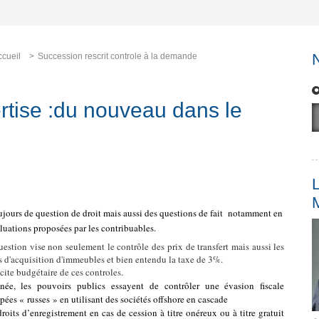
ccueil
Succession rescrit controle à la demande
ertise :du nouveau dans le
L
ujours de question de droit mais aussi des questions de fait
notamment en
luations proposées par les contribuables.
question vise non seulement le contrôle des prix de transfert mais aussi les
oits d'acquisition d'immeubles et bien entendu la taxe de 3%.
acite budgétaire de ces controles.
ée, les pouvoirs publics essayent de contrôler une évasion fiscale
ées « russes » en utilisant des sociétés offshore en cascade
roits d’enregistrement en cas de cession à titre onéreux ou à titre gratuit