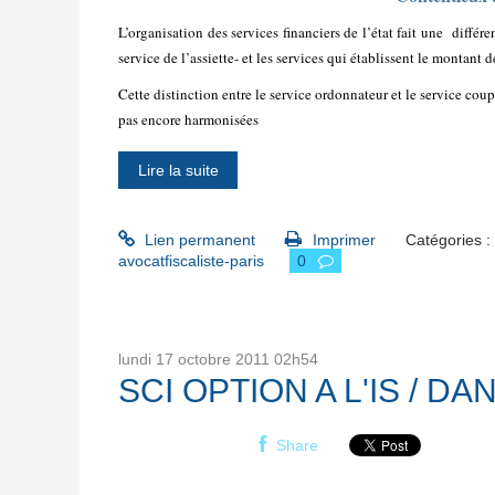
L’organisation des services financiers de l’état fait une
différe
service de l’assiette- et les services qui établissent le montant
Cette distinction entre le service ordonnateur et le service cou
pas encore harmonisées
Lire la suite
Lien permanent
Imprimer
Catégories :
avocatfiscaliste-paris
0
lundi 17
octobre 2011
02h54
SCI OPTION A L'IS / D
Share