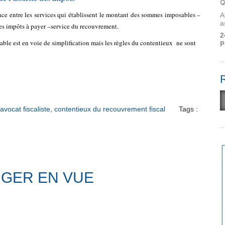
Q
nce entre les services qui établissent le montant des sommes imposables –
A
a
 des impôts à payer –service du recouvrement.
2
p
pable est en voie de simplification mais les règles du contentieux
ne sont
avocat fiscaliste
,
contentieux du recouvrement fiscal
Tags :
ANGER EN VUE