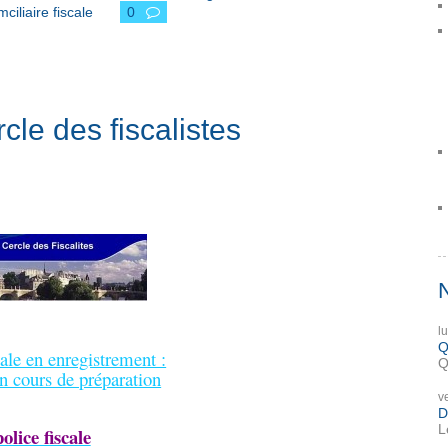
mciliaire fiscale
0
rcle des fiscalistes
l
Q
cale en enregistrement :
Q
n cours de préparation
v
D
L
olice fiscale