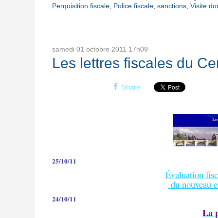
Perquisition fiscale
,
Police fiscale
,
sanctions
,
Visite do
samedi 01
octobre 2011
17h09
Les lettres fiscales du Ce
Share
25/10/11
Évaluation fis
du nouveau e
24/10/11
La p