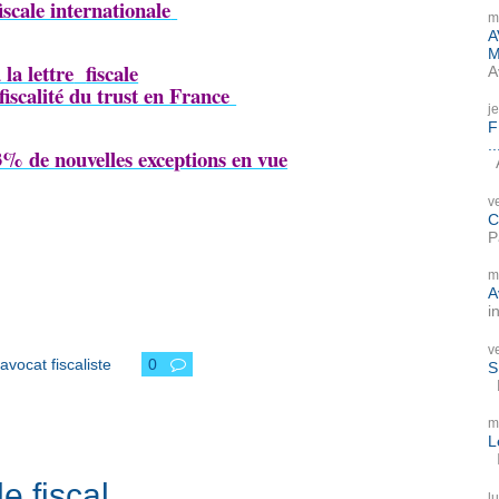
fiscale internationale
m
A
M
la lettre
fiscale
A
 fiscalité du trust en France
j
F
..
3% de nouvelles exceptions en vue
A
v
C
P
m
A
i
v
avocat fiscaliste
0
S
P
m
L
I
le fiscal
l