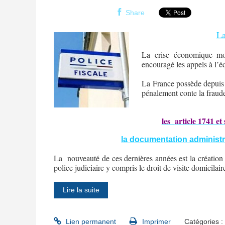
Share
La
La crise économique mond
encouragé les appels à l’éq
La France possède depuis 
pénalement conte la fraude
les
article 1741 et
la documentation administrat
La
nouveauté de ces dernières années est la création 
police judiciaire y compris le droit de visite domicilair
Lire la suite
Lien permanent
Imprimer
Catégories :