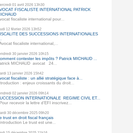
ercredi 01
avril 2026
13h30
VOCAT FISCALISTE INTERNATIONAL PATRICK
ICHAUD
vocat fiscaliste international pour...
eudi 12
février 2026
13h52
ISCALITE DES SUCCESSIONS INTERNATIONALES
..
vocat fiscaliste international,...
endredi 30
janvier 2026
10h15
omment contester les impôts ? Patrick MICHAUD ...
atrick MICHAUD avocat 24...
ardi 13
janvier 2026
15h42
vocat fiscaliste : un allié stratégique face à...
ntroduction : enjeux croissants du droit...
endredi 02
janvier 2026
09h14
UCCESSION INTERNATIONALE REGIME CIVIL ET...
our recevoir la lettre d’EFI inscrivez...
ardi 30
décembre 2025
09h20
e trust en droit fiscal français
ntroduction Le trust est une...
undi 15
décembre 2025
11h16