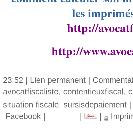
les imprimés
http://avocat
http://www.avoca
23:52 |
Lien permanent
|
Commentair
avocatfiscaliste
,
contentieuxfiscal
,
c
situation fiscale
,
sursisdepaiement
Facebook
|
|
|
Impri