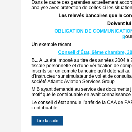
Dans le cadre des garanties actuellement accord
analyse avec protection de celles-ci les situatio
Les relevés bancaires que le co
Doivent lu
OBLIGATION DE COMMUNICATION
p
our
Un exemple récent
Conseil d'État, 6ème chambre, 30
B... A...a été imposé au titre des années 2004 à 
fiscale personnelle et d'une vérification de com
inscrits sur un compte bancaire qu'il détenait 
d'instructeur sur simulateur de vol et de consult
société Atlantic Aviation Services Group
M B ayant demandé au service des documents justi
motif que le contribuable en avait connaissanc
Le conseil d état annule l’arrêt de la CAA de 
contribuable
Lire la suite