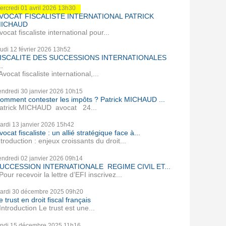
ercredi 01
avril 2026
13h30
VOCAT FISCALISTE INTERNATIONAL PATRICK
ICHAUD
vocat fiscaliste international pour...
eudi 12
février 2026
13h52
ISCALITE DES SUCCESSIONS INTERNATIONALES
..
vocat fiscaliste international,...
endredi 30
janvier 2026
10h15
omment contester les impôts ? Patrick MICHAUD ...
atrick MICHAUD avocat 24...
ardi 13
janvier 2026
15h42
vocat fiscaliste : un allié stratégique face à...
ntroduction : enjeux croissants du droit...
endredi 02
janvier 2026
09h14
UCCESSION INTERNATIONALE REGIME CIVIL ET...
our recevoir la lettre d’EFI inscrivez...
ardi 30
décembre 2025
09h20
e trust en droit fiscal français
ntroduction Le trust est une...
undi 15
décembre 2025
11h16