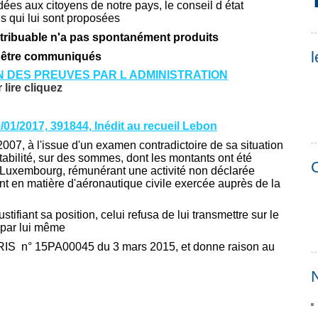
ées aux citoyens de notre pays, le conseil d état
ns qui lui sont proposées
ntribuable n'a pas spontanément produits
l
i être communiqués
 DES PREUVES PAR L ADMINISTRATION
 lire cliquez
/01/2017, 391844, Inédit au recueil Lebon
2007, à l'issue d'un examen contradictoire de sa situation
ptabilité, sur des sommes, dont les montants ont été
C
au Luxembourg, rémunérant une activité non déclarée
ant en matière d'aéronautique civile exercée auprès de la
fiant sa position, celui refusa de lui transmettre sur le
e par lui même
PARIS n° 15PA00045 du 3 mars 2015, et donne raison au
N