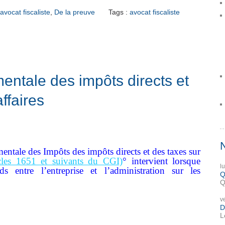
avocat fiscaliste
,
De la preuve
Tags :
avocat fiscaliste
ntale des impôts directs et
affaires
tale des Impôts des impôts directs et des taxes sur
icles 1651 et suivants du CGI)
° intervient lorsque
l
ds entre l’entreprise et l’administration sur les
Q
Q
v
D
L