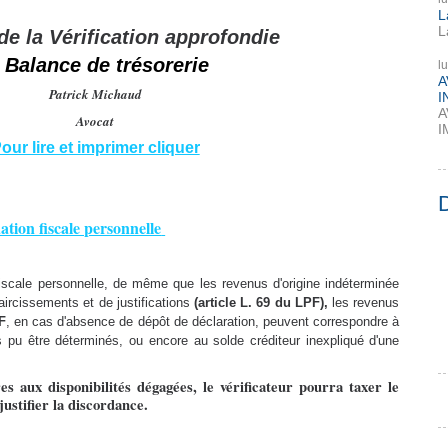
L
L
de la Vérification approfondie
t
Balance de trésorerie
l
A
Patrick Michaud
I
A
Avocat
I
our lire et imprimer cliquer
ation fiscale personnelle
fiscale personnelle, de même que les revenus d'origine indéterminée
ircissements et de justifications
(article L. 69 du LPF),
les revenus
F
, en cas d'absence de dépôt de déclaration, peuvent correspondre à
as pu être déterminés, ou encore au solde créditeur inexpliqué d'une
es aux disponibilités dégagées, le vérificateur pourra taxer le
justifier la discordance.