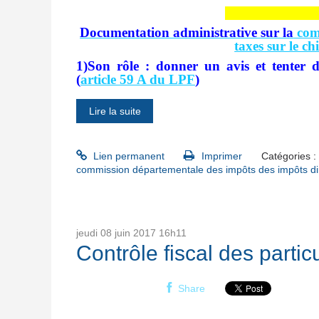
Documentation administrative sur la
comm
taxes sur le ch
1)Son rôle : donner un avis et tenter de
(
article 59 A du LPF
)
Lire la suite
Lien permanent
Imprimer
Catégories :
commission départementale des impôts des impôts dir
jeudi 08
juin 2017
16h11
Contrôle fiscal des parti
Share