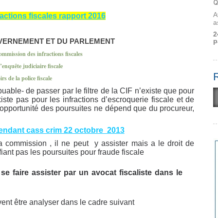
Q
A
ctions fiscales rapport 2016
a
2
p
UVERNEMENT ET DU PARLEMENT
ommission des infractions fiscales
enquête judiciaire fiscale
rs de la police fiscale
buable- de passer par le filtre de la CIF n’existe que pour
existe pas pour les infractions d’escroquerie fiscale et de
 l opportunité des poursuites ne dépend que du procureur,
pendant cass crim 22 octobre 2013
a commission , il ne peut y assister mais a le droit de
fiant pas les poursuites pour fraude fiscale
e faire assister par un avocat fiscaliste dans le
vent être analyser dans le cadre suivant