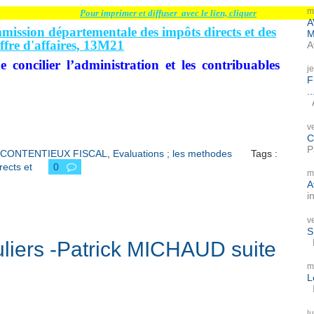
m
Pour imprimer et diffuser avec le lien, cliquer
A
ission départementale des impôts directs et des
M
iffre d'affaires, 13M21
A
 concilier l’administration et les contribuables
j
F
..
A
v
C
P
CONTENTIEUX FISCAL
,
Evaluations ; les methodes
Tags :
ects et
0
m
A
i
v
S
P
culiers -Patrick MICHAUD suite
m
L
I
l