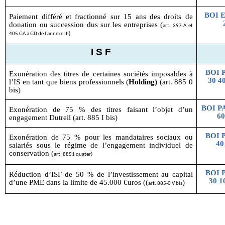
BOI 
Paiement différé et fractionné sur 15 ans des droits de
donation ou succession dus sur les entreprises (
art. 397 A et
405 GA à GD de l’annexe III)
I S F
BOI P
Exonération des titres de certaines sociétés imposables à
30 4
l’IS en tant que biens professionnels (
Holding)
(art. 885 0
bis)
BOI PA
Exonération de 75 % des titres faisant l’objet d’un
60
engagement Dutreil (art. 885 I bis)
BOI P
Exonération de 75 % pour les mandataires sociaux ou
40
salariés sous le régime de l’engagement individuel de
conservation (
art. 8851 quater)
BOI P
Réduction d’ISF de 50 % de l’investissement au capital
30 1
d’une PME dans la limite de 45.000 €uros ((
)
art. 885-0 V bis