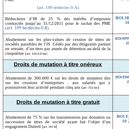
(art. 199 terdecies 0-A)
BOI-IR
Réductions d’IR de 25 % des intérêts d’emprunts
10
contractés jusqu’au 31/12/2011 pour le rachat des PME
(
).
art. 199 terdecies-0 B
BOI-RP
Abattement sur les plus-values de cession de titres de
2
sociétés passibles de l’IS Cédés par des dirigeants partant
en retraite, d’un tiers par année de détention au-delà de la
cinquième (
art. 150-0 D ter)
Droits de mutation à titre onéreux
BOI-EN
Abattement de 300.000 € sur les droits de mutation dus
2
sur les cessions d’entreprises . aux salariés qui y
poursuivent leur activité pendant cinq ans (
)
art. 732 ter
Droits de mutation à titre gratuit
BOI 
Abattement de 75 % sur les transmissions par donation ou
10 
succession de titres de société ayant fait l’objet d’un
engagement Dutreil (
)
art. 787 B