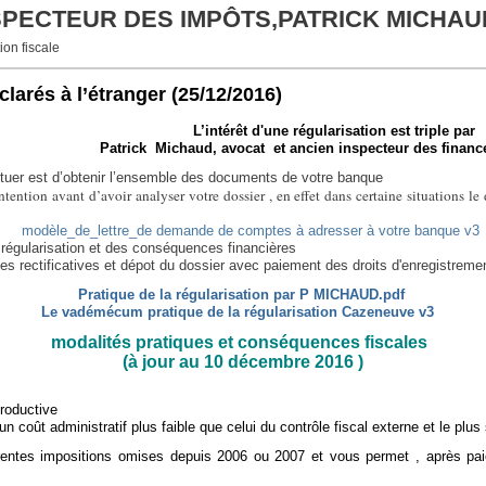
NSPECTEUR DES IMPÔTS,PATRICK MICHAU
ion fiscale
larés à l’étranger
(25/12/2016)
L’intérêt d'une régularisation est triple par
Patrick Michaud, avocat et ancien inspecteur des financ
ctuer est d’obtenir l’ensemble des documents de votre banque
intention avant d’avoir analyser votre dossier , en effet dans certaine situations le
modèle_de_lettre_de demande de comptes à adresser à votre banque v3
 régularisation et des conséquences financières
les rectificatives et dépot du dossier avec paiement des droits d'enregistremen
Pratique de la régularisation par P MICHAUD.pdf
Le vadémécum pratique de la régularisation Cazeneuve v3
modalités pratiques et conséquences fiscales
(à jour au 10 décembre 2016 )
productive
 coût administratif plus faible que celui du contrôle fiscal externe et le plus
férentes impositions omises depuis 2006 ou 2007 et vous permet , après paie