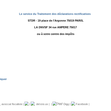
Le service du Traitement des déclarations rectificatives
STDR - 19 place de l'Argonne 75019 PARIS.
LA DNVSF 34 rue AMPERE 75017
ou à votre centre des impôts
liquer
,
avoccat fiscaliste
|
|
del.icio.us
|
|
Digg
|
Facebook
|