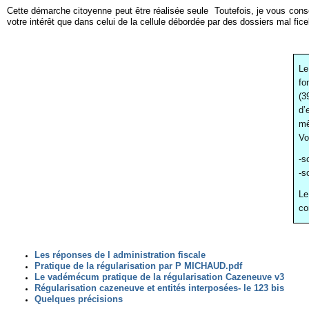
Cette démarche citoyenne peut être réalisée seule Toutefois, je vous conseil
votre intérêt que dans celui de la cellule débordée par des dossiers mal fic
Le
fo
(3
d’
m
Vo
-s
-s
Le
co
Les réponses de l administration fiscale
Pratique de la régularisation par P MICHAUD.pdf
Le vadémécum pratique de la régularisation Cazeneuve v3
Régularisation cazeneuve et entités interposées- le 123 bis
Quelques précisions