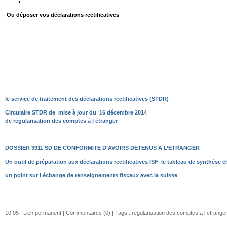
Ou déposer vos déclarations rectificatives
le service de traitement des déclarations rectificatives (STDR)
Circulaire STDR de mise à jour du 16 décembre 2014
de régularisation des comptes à l étranger
DOSSIER 3911 SD DE CONFORMITE D’AVOIRS DETENUS A L’ETRANGER
Un outil de préparation aux déclarations rectificatives ISF
le tableau de synthèse c
un point sur l échange de renseignements fiscaux
avec la suisse
10:05 |
Lien permanent
|
Commentaires (0)
| Tags :
regularisation des comptes a l etranger