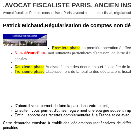
,AVOCAT FISCALISTE PARIS, ANCIEN I
Avocat fiscaliste Paris et conseil fiscal Paris, avocat contentieux fiscal, régularisat
Patrick Michaud,Régularisation de comptes non déc
Première phase
La première opération à effe
Nous déconseillons
sauf situations particulières d’adresser une lettre d 
pénales
Deuxième phase
Analyse fiscale des documents et financière de la
Troisième phase
Établissement de la totalité des déclarations fisca
D'abord il vous permet de faire la paix dans votre esprit,
Ensuite il vous permet d'utiliser légalement une épargne souvent im
Enfin il apporte des recettes complémentaire à la France et ce avec un
Cette démarche consiste à établir des déclarations rectificatives de dif
pénalit
és