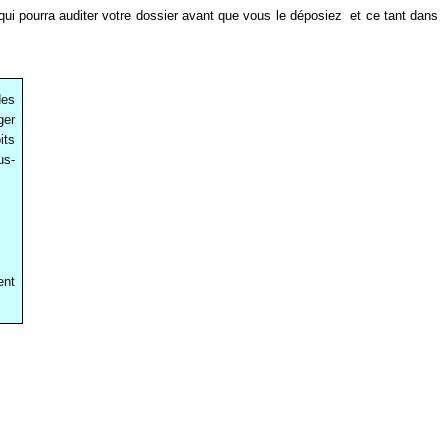
, qui pourra auditer votre dossier avant que vous le déposiez et ce tant dans
des
ger
its
us-
ent