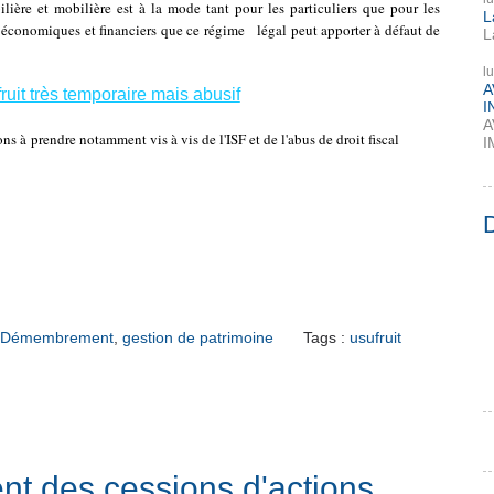
ère et mobilière est à la mode tant pour les particuliers que pour les
L
 économiques et financiers que ce régime légal peut apporter à défaut de
L
l
A
ruit très temporaire mais abusif
I
A
s à prendre notamment vis à vis de l'ISF et de l'abus de droit fiscal
I
Démembrement
,
gestion de patrimoine
Tags :
usufruit
nt des cessions d'actions