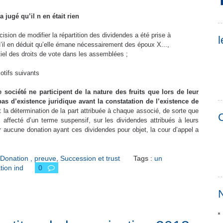
 jugé qu’il n en était rien
cision de modifier la répartition des dividendes a été prise à
l
u’il en déduit qu’elle émane nécessairement des époux X...,
ntiel des droits de vote dans les assemblées ;
otifs suivants
 société ne participent de la nature des fruits que lors de leur
as d’existence juridique avant la constatation de l’existence de
t la détermination de la part attribuée à chaque associé, de sorte que
C
il affecté d’un terme suspensif, sur les dividendes attribués à leurs
tir aucune donation ayant ces dividendes pour objet, la cour d’appel a
Donation , preuve
,
Succession et trust
Tags :
un
tion ind
0
N