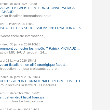
ercredi 01
avril 2026
13h30
VOCAT FISCALISTE INTERNATIONAL PATRICK
ICHAUD
vocat fiscaliste international pour...
eudi 12
février 2026
13h52
ISCALITE DES SUCCESSIONS INTERNATIONALES
..
vocat fiscaliste international,...
endredi 30
janvier 2026
10h15
omment contester les impôts ? Patrick MICHAUD ...
atrick MICHAUD avocat 24...
ardi 13
janvier 2026
15h42
vocat fiscaliste : un allié stratégique face à...
ntroduction : enjeux croissants du droit...
endredi 02
janvier 2026
09h14
UCCESSION INTERNATIONALE REGIME CIVIL ET...
our recevoir la lettre d’EFI inscrivez...
ardi 30
décembre 2025
09h20
e trust en droit fiscal français
ntroduction Le trust est une...
undi 15
décembre 2025
11h16