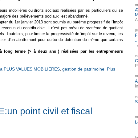
m
A
eurs mobilières ou droits sociaux réalisées par les particuliers qui se
M
% majoré des prélèvements sociaux
est abandonné.
A
mpter du 1er janvier 2013 sont soumis au barème progressif de l'impôt
s revenus du contribuable. Il n'est pas prévu de système de quotient
j
. Toutefois, pour limiter la progressivité de 'impôt sur le revenu, les
F
cier d'un abattement pour durée de détention de m^me que certains
..
A
 long terme (> à deux ans ) réalisées par les entrepreneurs
v
C
P
a PLUS VALUES MOBILIERES
,
gestion de patrimoine
,
Plus
m
A
i
v
S
P
point civil et fiscal
m
L
I
l