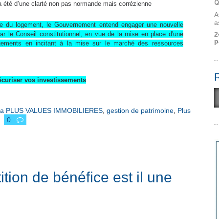
Q
 a été d’une clarté non pas normande mais corrézienne
A
a
rise du logement, le Gouvernement entend engager une nouvelle
2
ar le Conseil constitutionnel, en vue de la mise en place d'une
p
 logements en incitant à la mise sur le marché des ressources
sécuriser vos investissements
a PLUS VALUES IMMOBILIERES
,
gestion de patrimoine
,
Plus
0
ion de bénéfice est il une