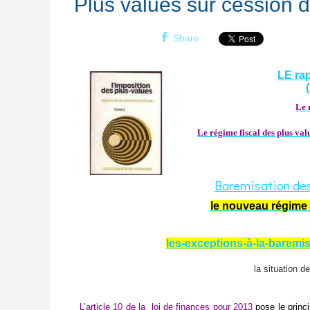
Plus values sur cession d
Share
LE rap
Le 
Le régime fiscal des plus va
Baremisation des 
le nouveau régime 
les-exceptions-à-la-baremi
la situation 
L’article 10 de la
loi de finances pour 2013
pose le princi