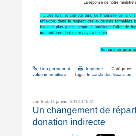
La réponse de notre ministre
…..Dès lors, et compte tenu de l'intensité de la c
réflexion, dans le respect des exigences formulées p
fiscalité plus juste, propre à améliorer l'offre de
immobilières dont notre pays a besoin
Est ce clair pour 
Lien permanent
Imprimer
Catégories :
value immobiliere
Tags :
le cercle des fiscalistes
vendredi 11
janvier 2013
14h32
Un changement de répartit
donation indirecte