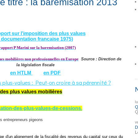
e titre : la baremisation 2013
port sur l'imposition des plus values
( documentation francaise 1975)
rapport P Marini sur la baremisation (2007)
lues mobilières non professionnelles en Europe
Source : Direction de
la législation fiscale
en HTLM
en PDF
plus-values : Peut-on croire à sa pérennité ?
des plus values mobilières
l
Q
sation-des-plus-values-de-cessions.
Q
des entrepreneurs pigeons
v
D
L
pe d'un alignement de la fiscalité des revenus du capital sur ceux du