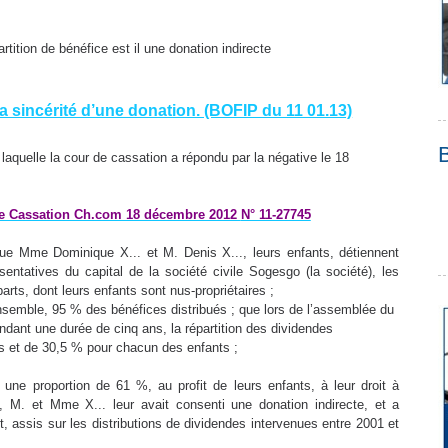
tition de bénéfice est il une donation indirecte
a sincérité d’une donation. (BOFIP du 11 01.13)
à laquelle la cour de cassation a répondu par la négative le 18
e Cassation Ch.com 18 décembre 2012
N° 11-27745
que Mme Dominique X... et M. Denis X..., leurs enfants, détiennent
sentatives du capital de la société civile Sogesgo (la société), les
parts, dont leurs enfants sont nus-propriétaires ;
ensemble, 95 % des bénéfices distribués ; que lors de l’assemblée du
endant une durée de cinq ans, la répartition des dividendes
ts et de 30,5 % pour chacun des enfants ;
 une proportion de 61 %, au profit de leurs enfants, à leur droit à
e, M. et Mme X... leur avait consenti une donation indirecte, et a
it, assis sur les distributions de dividendes intervenues entre 2001 et