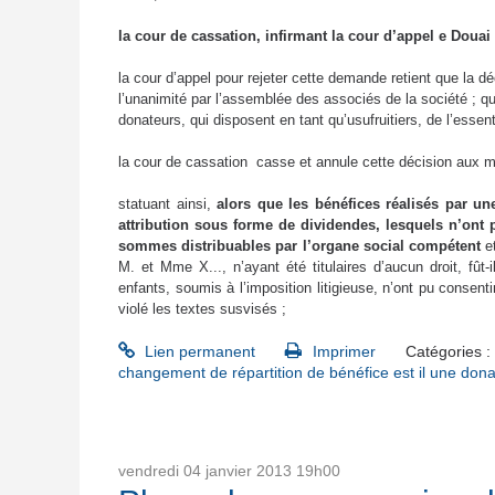
la cour de cassation, infirmant la cour d’appel e Douai a
la cour d’appel pour rejeter cette demande retient que la dé
l’unanimité par l’assemblée des associés de la société ; q
donateurs, qui disposent en tant qu’usufruitiers, de l’esse
la cour de cassation
casse et annule cette décision aux m
statuant ainsi,
alors que les bénéfices réalisés par une
attribution sous forme de dividendes, lesquels n’ont p
sommes distribuables par l’organe social compétent
e
M. et Mme X..., n’ayant été titulaires d’aucun droit, fût-
enfants, soumis à l’imposition litigieuse, n’ont pu consen
violé les textes susvisés ;
Lien permanent
Imprimer
Catégories :
changement de répartition de bénéfice est il une dona
vendredi 04
janvier 2013
19h00