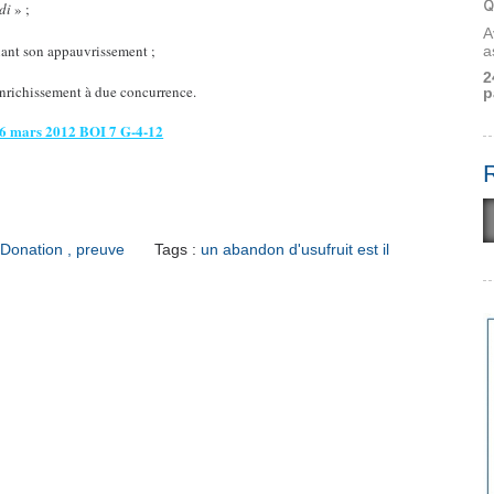
Q
di
» ;
A
nant son appauvrissement ;
a
2
enrichissement à due concurrence.
p
 26 mars 2012 BOI
7 G-4-12
Donation , preuve
Tags :
un abandon d'usufruit est il