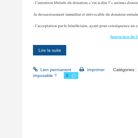
- l’intention libérale du donateur, c’est-à-dire l’«
animus donan
-le dessaisissement immédiat et irrévocable du donateur entraî
- l’acceptation par le bénéficiaire, ayant pour conséquence un 
Instruction du
Lire la suite
Lien permanent
Imprimer
Catégories :
imposable ?
0