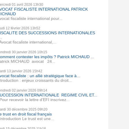
ercredi 01
avril 2026
13h30
VOCAT FISCALISTE INTERNATIONAL PATRICK
ICHAUD
vocat fiscaliste international pour...
eudi 12
février 2026
13h52
ISCALITE DES SUCCESSIONS INTERNATIONALES
..
vocat fiscaliste international,...
endredi 30
janvier 2026
10h15
omment contester les impôts ? Patrick MICHAUD ...
atrick MICHAUD avocat 24...
ardi 13
janvier 2026
15h42
vocat fiscaliste : un allié stratégique face à...
ntroduction : enjeux croissants du droit...
endredi 02
janvier 2026
09h14
UCCESSION INTERNATIONALE REGIME CIVIL ET...
our recevoir la lettre d’EFI inscrivez...
ardi 30
décembre 2025
09h20
e trust en droit fiscal français
ntroduction Le trust est une...
undi 15
décembre 2025
11h16