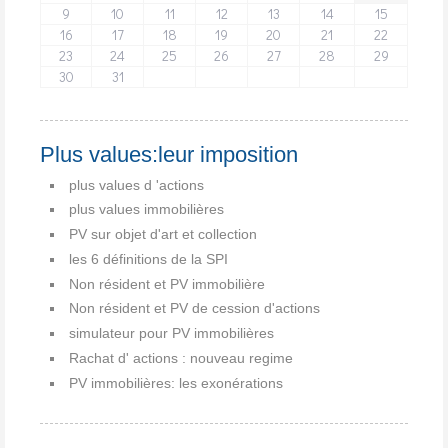
9
10
11
12
13
14
15
16
17
18
19
20
21
22
23
24
25
26
27
28
29
30
31
Plus values:leur imposition
plus values d 'actions
plus values immobilières
PV sur objet d'art et collection
les 6 définitions de la SPI
Non résident et PV immobilière
Non résident et PV de cession d'actions
simulateur pour PV immobilières
Rachat d' actions : nouveau regime
PV immobilières: les exonérations