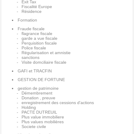
Exit Tax
Fiscalité Europe
Résidence
Formation
Fraude fiscale
flagrance fiscale
garde a vue fiscale
Perquisition fiscale
Police fiscale
Régularisation et amnistie
sanctions
Visite domciliaire fiscale
GAFI et TRACFIN
GESTION DE FORTUNE
gestion de patrimoine
Démembrement
Donation , preuve
enregistrement des cessions d'actions
Holding
PACTE DUTREUIL
Plus value immobiliere
Plus values mobilières
Societe civile