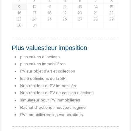
2
3
4
5
6
7
8
9
10
11
12
13
14
15
16
17
18
19
20
21
22
23
24
25
26
27
28
29
30
31
Plus values:leur imposition
plus values d 'actions
plus values immobilières
PV sur objet d'art et collection
les 6 définitions de la SPI
Non résident et PV immobilière
Non résident et PV de cession d'actions
simulateur pour PV immobilières
Rachat d' actions : nouveau regime
PV immobilières: les exonérations