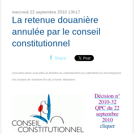
mercredi 22
septembre 2010
13h17
La retenue douanière
annulée par le conseil
constitutionnel
Share
avocatfiscaliste,avocatfiscal,droitfiscal,contentieuxfiscal,controlefiscal,sursisdepaiem
ent,examen de situation fiscale,retenue douaniere
Décision n°
2010-32
QPC du 22
septembre
2010
cliquer