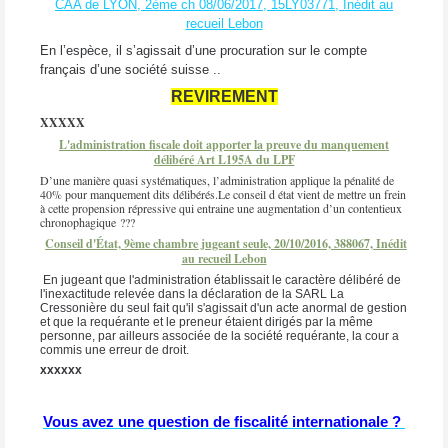
CAA de LYON, 2ème ch 08/06/2017, 15LY03771, Inédit au
recueil Lebon
En l’espèce, il s’agissait d’une procuration sur le compte
français d’une société suisse ..
REVIREMENT
XXXXX
L'administration fiscale doit apporter la preuve du manquement
délibéré Art L195A du LPF
D’une manière quasi systématiques, l’administration applique la pénalité de
40% pour manquement dits délibérés.Le conseil d état vient de mettre un frein
à cette propension répressive qui entraine une augmentation d’un contentieux
chronophagique ???
Conseil d'État, 9ème chambre jugeant seule, 20/10/2016, 388067, Inédit
au recueil Lebon
En jugeant que l'administration établissait le caractère délibéré de
l'inexactitude relevée dans la déclaration de la SARL La
Cressonière du seul fait qu'il s'agissait d'un acte anormal de gestion
et que la requérante et le preneur étaient dirigés par la même
personne, par ailleurs associée de la société requérante, la cour a
commis une erreur de droit.
xxxxxx
Vous avez une question de fiscalité internationale ?