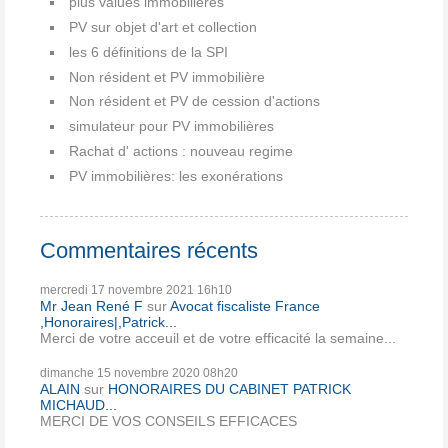
plus values immobilières
PV sur objet d'art et collection
les 6 définitions de la SPI
Non résident et PV immobilière
Non résident et PV de cession d'actions
simulateur pour PV immobilières
Rachat d' actions : nouveau regime
PV immobilières: les exonérations
Commentaires récents
mercredi 17
novembre 2021
16h10
Mr Jean René F
sur
Avocat fiscaliste France
,Honoraires|,Patrick...
Merci de votre acceuil et de votre efficacité la semaine...
dimanche 15
novembre 2020
08h20
ALAIN
sur
HONORAIRES DU CABINET PATRICK
MICHAUD...
MERCI DE VOS CONSEILS EFFICACES