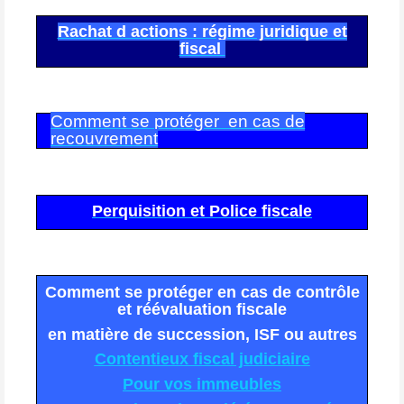
Rachat d actions : régime juridique et
fiscal
Comment se protéger en cas de
recouvrement
Perquisition et Police fiscale
Comment se protéger en cas de contrôle
et réévaluation fiscale
en matière de succession, ISF ou autres
Contentieux fiscal judiciair
e
Pour vos immeuble
s