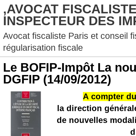
,AVOCAT FISCALISTE
INSPECTEUR DES IM
Avocat fiscaliste Paris et conseil f
régularisation fiscale
Le BOFIP-Impôt La nou
DGFIP
(14/09/2012)
A c
ompter d
la direction généra
de nouvelles modal
d