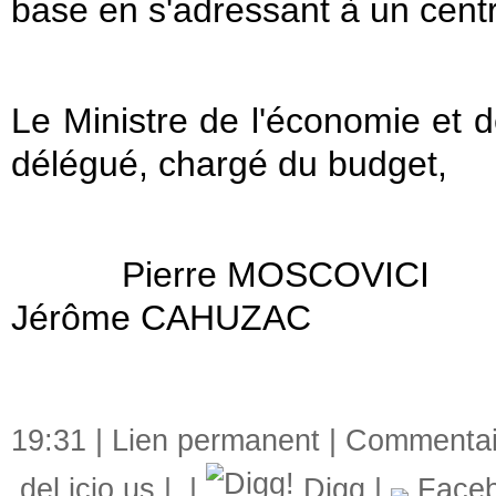
base en s'adressant à un cent
Le Ministre de l'économie et d
délégué, chargé du budget,
Pierre MOSCOVICI
Jérôme CAHUZAC
19:31 |
Lien permanent
|
Commentair
del.icio.us
|
|
Digg
|
Face