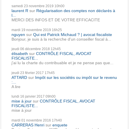
samedi 23
novembre 2019
10h00
laurent R
sur
Régularisation des comptes non déclarés à
l...
MERCI DES INFOS ET DE VOTRE EFFICACITE
mardi 19
novembre 2019
16h25
nguyen
sur
Qui est Patrick Michaud ? | avocat fiscaliste
Bonjour, je suis à la recherche d'un conseiller fiscal à...
jeudi 06
décembre 2018
12h45
élisabeth
sur
CONTRÔLE FISCAL, AVOCAT
FISCALISTE...
j'ai lu la charte du contribuable et je ne pense pas que...
jeudi 23
février 2017
17h45
ATTARD
sur
Impôt sur les sociétés ou impôt sur le revenu
:...
A lire
lundi 16
janvier 2017
09h00
mise à jour
sur
CONTRÔLE FISCAL, AVOCAT
FISCALISTE...
mise à jour
mardi 01
novembre 2016
17h40
CARRERAS Henri
sur
enquete