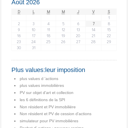
Août 2026
D
L
M
M
J
V
S
1
2
3
4
5
6
7
8
9
10
11
12
13
14
15
16
17
18
19
20
21
22
23
24
25
26
27
28
29
30
31
Plus values:leur imposition
plus values d 'actions
plus values immobilières
PV sur objet d'art et collection
les 6 définitions de la SPI
Non résident et PV immobilière
Non résident et PV de cession d'actions
simulateur pour PV immobilières
Rachat d' actions : nouveau regime