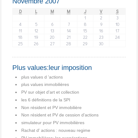
Novembre 2007
D
L
M
M
J
V
S
1
2
3
4
5
6
7
8
9
10
11
12
13
14
15
16
17
18
19
20
21
22
23
24
25
26
27
28
29
30
Plus values:leur imposition
plus values d 'actions
plus values immobilières
PV sur objet d'art et collection
les 6 définitions de la SPI
Non résident et PV immobilière
Non résident et PV de cession d'actions
simulateur pour PV immobilières
Rachat d' actions : nouveau regime
PV immobilières: les exonérations