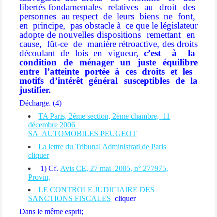
libertés fondamentales
relatives
au
droit
des
personnes
au respect
de
leurs
biens
ne
font,
en
principe,
pas obstacle à
ce que le législateur
adopte de nouvelles dispositions
remettant
en
cause,
fût-ce
de
manière rétroactive, des droits
découlant de lois en vigueur,
c’est
à
la
condition
de
ménager
un
juste
équilibre
entre
l’atteinte
portée
à
ces
droits
et
les
motifs d’intérêt général susceptibles de la
justifier.
Décharge. (4)
TA Paris, 2ème section, 2ème chambre,
11
décembre 2006
SA
AUTOMOBILES PEUGEOT
La lettre du Tribunal Administrati de Paris
cliquer
1) Cf.
Avis CE, 27 mai
2005, n° 277975,
Provin,
LE CONTROLE JUDICIAIRE DES
SANCTIONS FISCALES
cliquer
Dans le même esprit;