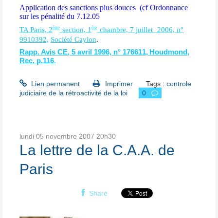
Application des sanctions plus douces (cf Ordonnance
sur les pénalité du 7.12.05
èm
e
èr
e
TA Paris, 2
section, 1
chambre, 7 juillet
2006, n°
99
1
03
9
2,
Société Caylon
.
Rapp. Avis CE, 5 avril 19
9
6, n° 17
6
61
1,
Houd
m
ond,
Rec. p.116
.
Lien permanent
Imprimer
Tags :
controle
judiciaire de la rétroactivité de la loi
0
lundi 05
novembre 2007
20h30
La lettre de la C.A.A. de
Paris
Share