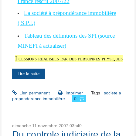
France
rescrit 2007/22
La société à prépondérance immobilière
( S.P.I.)
Tableau des définitions des SPI (source
MINEFI à actualiser)
I cessions réalisées par des personnes physiques
Lire la suite
Lien permanent
Imprimer
Tags :
societe a
preponderance immobilière
0
dimanche 11
novembre 2007
03h40
Du controle judiciaire de la