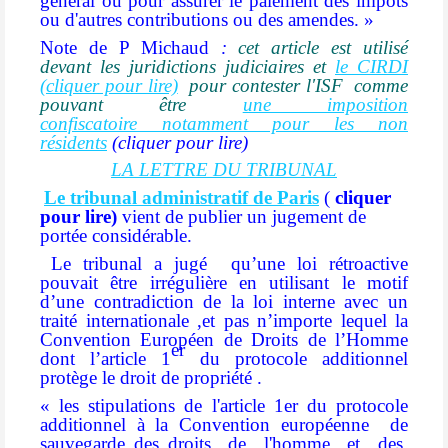
général ou pour assurer le paiement des impôts
ou d'autres contributions ou des amendes. »
Note de P Michaud
:
cet article est utilisé
devant les juridictions judiciaires et
le CIRDI
(cliquer pour lire)
pour contester l'ISF comme
pouvant être
une imposition
confiscatoire
notamment pour les non
résidents
(cliquer pour lire)
LA LETTRE DU TRIBUNAL
Le tribunal administratif de Paris
(
cliquer
pour lire)
vient de publier un jugement de
portée considérable.
Le tribunal a jugé
qu’une
loi rétroactive
pouvait être irrégulière
en utilisant le motif
d’une contradiction de la loi interne avec un
traité internationale ,et pas n’importe lequel la
Convention Européen de Droits de l’Homme
er
dont l’article 1
du protocole additionnel
protège le droit de propriété .
« les stipulations de l'article 1er du protocole
additionnel à la Convention européenne
de
sauvegarde des droits
de
l'homme
et
des