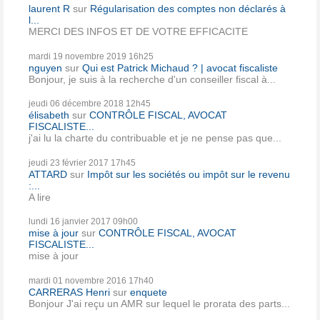
laurent R
sur
Régularisation des comptes non déclarés à
l...
MERCI DES INFOS ET DE VOTRE EFFICACITE
mardi 19
novembre 2019
16h25
nguyen
sur
Qui est Patrick Michaud ? | avocat fiscaliste
Bonjour, je suis à la recherche d'un conseiller fiscal à...
jeudi 06
décembre 2018
12h45
élisabeth
sur
CONTRÔLE FISCAL, AVOCAT
FISCALISTE...
j'ai lu la charte du contribuable et je ne pense pas que...
jeudi 23
février 2017
17h45
ATTARD
sur
Impôt sur les sociétés ou impôt sur le revenu
:...
A lire
lundi 16
janvier 2017
09h00
mise à jour
sur
CONTRÔLE FISCAL, AVOCAT
FISCALISTE...
mise à jour
mardi 01
novembre 2016
17h40
CARRERAS Henri
sur
enquete
Bonjour J'ai reçu un AMR sur lequel le prorata des parts...