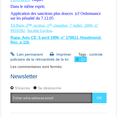
Dans le même esprit;
Application des sanctions plus douces (cf Ordonnance
sur les pénalité du 7.12.05
èm
e
èr
e
TA Paris, 2
section, 1
chambre, 7 juillet
2006, n°
99
1
03
9
2,
Société Caylon
.
Rapp. Avis CE, 5 avril 19
9
6, n° 17
6
61
1,
Houd
m
ond,
Rec. p.116
.
Lien permanent
Imprimer
Tags :
controle
judiciaire de la rétroactivité de la loi
0
Les commentaires sont fermés.
Newsletter
S'inscrire
Se désinscrire