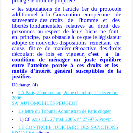
protège le droit de propriété .
« les stipulations de l'article 1er du protocole
additionnel à la Convention européenne
de
sauvegarde des droits
de
l'homme
et
des
libertés fondamentales
relatives
au
droit
des
personnes
au respect
de
leurs
biens
ne
font,
en
principe,
pas obstacle à
ce que le législateur
adopte de nouvelles dispositions
remettant
en
cause,
fût-ce
de
manière rétroactive, des droits
découlant de lois en vigueur,
c’est
à
la
condition
de
ménager
un
juste
équilibre
entre
l’atteinte
portée
à
ces
droits
et
les
motifs d’intérêt général susceptibles de la
justifier.
Décharge. (4)
TA Paris, 2ème section, 2ème chambre,
11 décembre
2006
SA
AUTOMOBILES PEUGEOT
La lettre du Tribunal Administrati de Paris cliquer
1) Cf.
Avis CE, 27 mai
2005, n° 277975, Provin,
LE CONTROLE JUDICIAIRE DES SANCTIONS
FISCALES
cliquer