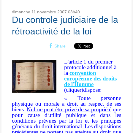
dimanche 11
novembre 2007
03h40
Du controle judiciaire de la
rétroactivité de la loi
Share
L'article 1 du premier
protocole additionnel à
la
convention
européenne des droits
de l'Homme
(cliquer)dispose:
« Toute personne
physique ou morale a droit au respect de ses
biens.
Nul ne peut être privé de sa propriété
que
pour cause d'utilité publique et dans les
conditions prévues par la loi et les principes
généraux du droit international.
Les dispositions
précédentes ne portent pas atteinte au droit que