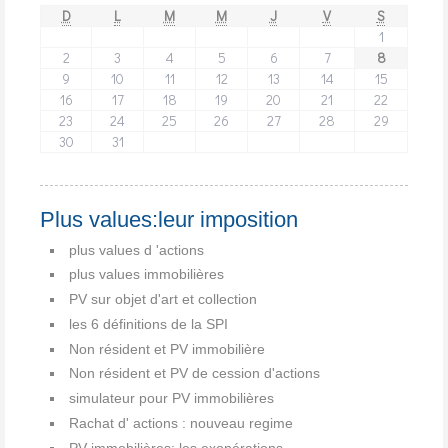
D
L
M
M
J
V
S
1
2
3
4
5
6
7
8
9
10
11
12
13
14
15
16
17
18
19
20
21
22
23
24
25
26
27
28
29
30
31
Plus values:leur imposition
plus values d 'actions
plus values immobilières
PV sur objet d'art et collection
les 6 définitions de la SPI
Non résident et PV immobilière
Non résident et PV de cession d'actions
simulateur pour PV immobilières
Rachat d' actions : nouveau regime
PV immobilières: les exonérations