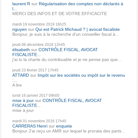
laurent R
sur
Régularisation des comptes non déclarés à
l...
MERCI DES INFOS ET DE VOTRE EFFICACITE
mardi 19
novembre 2019
16h25
nguyen
sur
Qui est Patrick Michaud ? | avocat fiscaliste
Bonjour, je suis à la recherche d'un conseiller fiscal à...
jeudi 06
décembre 2018
12h45
élisabeth
sur
CONTRÔLE FISCAL, AVOCAT
FISCALISTE...
j'ai lu la charte du contribuable et je ne pense pas que...
jeudi 23
février 2017
17h45
ATTARD
sur
Impôt sur les sociétés ou impôt sur le revenu
:...
A lire
lundi 16
janvier 2017
09h00
mise à jour
sur
CONTRÔLE FISCAL, AVOCAT
FISCALISTE...
mise à jour
mardi 01
novembre 2016
17h40
CARRERAS Henri
sur
enquete
Bonjour J'ai reçu un AMR sur lequel le prorata des parts...