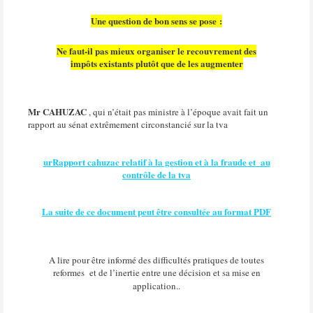
Une question de bon sens se pose :
Ne faut-il pas mieux organiser le recouvrement des
impôts existants plutôt que de les augmenter
Mr CAHUZAC
, qui n’était pas ministre à l’époque avait fait un
rapport au sénat extrêmement circonstancié sur la tva
urRapport cahuzac relatif à la gestion et à la fraude et au
contrôle de la tva
La suite de ce document peut être consultée au format PDF
A lire pour être informé des difficultés pratiques de toutes
reformes et de l’inertie entre une décision et sa mise en
application..