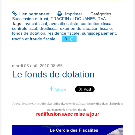
Lien permanent
Imprimer
Catégories :
Succession et trust
,
TRACFIN et DOUANES
,
TVA
Tags :
avocatfiscal
,
avocatfiscaliste
,
contentieuxfiscal
,
controlefiscal
,
droitfiscal
,
examen de situation fiscale
,
fonds de dotation
,
residence fiscale
,
sursisdepaiement
,
tracfin et fraude fiscale
0
mardi 03
août 2010
08h55
Le fonds de dotation
Share
Avocatfiscaliste,avocatfiscal,droitfiscal,contentieuxfiscal,controlefiscal,sursisdepaiem
ent,examen de situation fiscale
rediffusion avec mise a jour