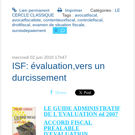
Lien permanent
Imprimer
Catégories :
LE
CERCLE CLASSIQUE
Tags :
avocatfiscal
,
avocatfiscaliste
,
contentieuxfiscal
,
controlefiscal
,
droitfiscal
,
examen de situation fiscale
,
sursisdepaiement
0
mercredi 02
juin 2010
17h47
ISF: évaluation,vers un
durcissement
Share
LE GUIDE ADMINISTRATIF
DE L'EVALUATION éd 2007
ACCORD FISCAL
PREALABLE
D'EVALUATION