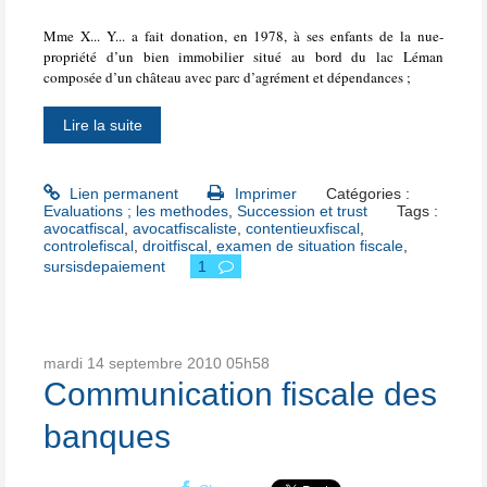
Mme X... Y... a fait donation, en 1978, à ses enfants de la nue-
propriété d’un bien immobilier situé au bord du lac Léman
composée d’un château avec parc d’agrément et dépendances ;
Lire la suite
Lien permanent
Imprimer
Catégories :
Evaluations ; les methodes
,
Succession et trust
Tags :
avocatfiscal
,
avocatfiscaliste
,
contentieuxfiscal
,
controlefiscal
,
droitfiscal
,
examen de situation fiscale
,
sursisdepaiement
1
mardi 14
septembre 2010
05h58
Communication fiscale des
banques