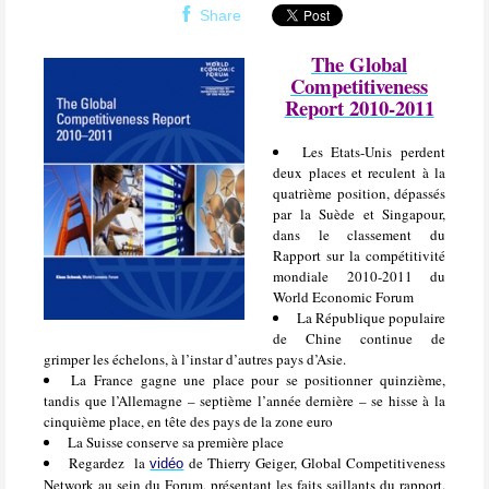
Share
The Global
Competitiveness
Report 2010-2011
Les Etats-Unis perdent
deux places et reculent à la
quatrième position, dépassés
par la Suède et Singapour,
dans le classement du
Rapport sur la compétitivité
mondiale 2010-2011 du
World Economic Forum
La République populaire
de Chine continue de
grimper les échelons, à l’instar d’autres pays d’Asie.
La France gagne une place pour se positionner quinzième,
tandis que l’Allemagne – septième l’année dernière – se hisse à la
cinquième place, en tête des pays de la zone euro
La Suisse conserve sa première place
Regardez la
de Thierry Geiger, Global Competitiveness
vidéo
Network au sein du Forum, présentant les faits saillants du rapport.