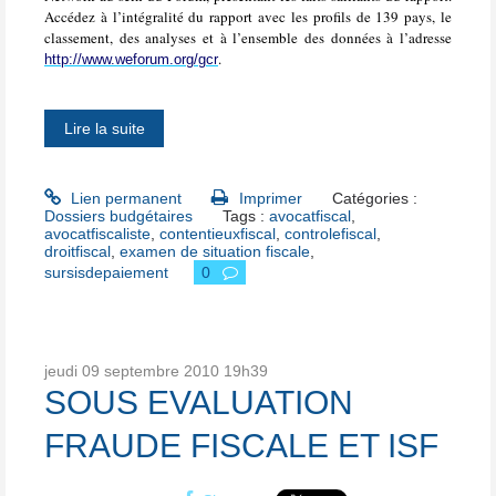
Accédez à l’intégralité du rapport avec les profils de 139 pays, le
classement, des analyses et à l’ensemble des données à l’adresse
.
http://www.weforum.org/gcr
Lire la suite
Lien permanent
Imprimer
Catégories :
Dossiers budgétaires
Tags :
avocatfiscal
,
avocatfiscaliste
,
contentieuxfiscal
,
controlefiscal
,
droitfiscal
,
examen de situation fiscale
,
sursisdepaiement
0
jeudi 09
septembre 2010
19h39
SOUS EVALUATION
FRAUDE FISCALE ET ISF