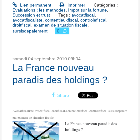
Lien permanent
Imprimer
Catégories :
Evaluations ; les methodes
,
Impot sur la fortune
,
Succession et trust
Tags :
avocatfiscal
,
avocatfiscaliste
,
contentieuxfiscal
,
controlefiscal
,
droitfiscal
,
examen de situation fiscale
,
sursisdepaiement
0
samedi 04
septembre 2010
09h04
La France nouveau
paradis des holdings ?
Share
Avocatfiscaliste,avocatfiscal,droitfiscal,contentieuxfiscal,controlefiscal,sursisdepaiem
ent,examen de situation fiscale
La France nouveau paradis des
holdings ?