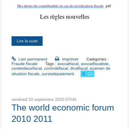
Des droits du contribuable en cas de rectification fiscale
pdf
Les règles nouvelles
avocat paris droit fiscal
Lire la suite
Lien permanent
Imprimer
Catégories :
Fraude fiscale
Tags :
avocatfiscal
,
avocatfiscaliste
,
contentieuxfiscal
,
controlefiscal
,
droitfiscal
,
examen de
situation fiscale
,
sursisdepaiement
0
vendredi 10
septembre 2010
07h41
The world economic forum
2010 2011