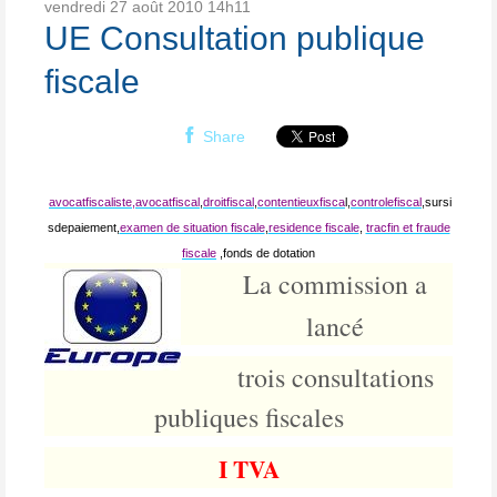
vendredi 27
août 2010
14h11
UE Consultation publique
fiscale
Share
avocatfiscaliste,
avocatfiscal
,
droitfiscal
,
contentieuxfisca
l,
controlefiscal
,sursi
sdepaiement,
examen de situation fiscale
,
residence fiscale
,
tracfin et fraude
fiscale
,fonds de dotation
La commission a
lancé
trois consultations
publiques fiscales
I TVA