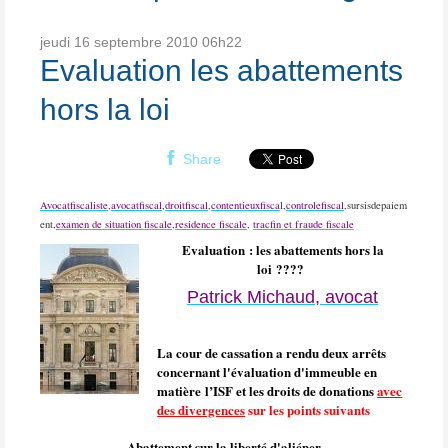
jeudi 16
septembre 2010
06h22
Evaluation les abattements
hors la loi
Share
Avocatfiscaliste,
avocatfiscal
,
droitfiscal
,
contentieuxfisca
l,
controlefiscal
,sursisdepaiem
ent,
examen de situation fiscale
,
residence fiscale
,
tracfin et fraude fiscale
Evaluation : les abattements hors la
loi ????
Patrick Michaud, avocat
La cour de cassation a rendu deux arrêts
concernant l'évaluation d'immeuble en
matière l’ISF et les droits de donations
avec
des divergences
sur les points suivants
Abattement sur la liberté d'aliéner