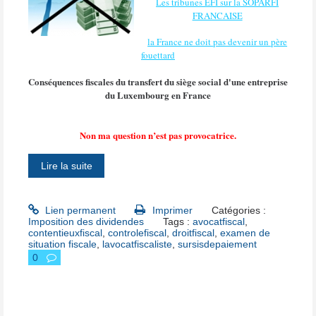
Les tribunes EFI sur la SOPARFI
FRANCAISE
la France ne doit pas devenir un père
fouettard
Conséquences fiscales du transfert du siège social d'une entreprise
du Luxembourg en France
Non ma question n’est pas provocatrice.
Lire la suite
Lien permanent
Imprimer
Catégories :
Imposition des dividendes
Tags :
avocatfiscal
,
contentieuxfiscal
,
controlefiscal
,
droitfiscal
,
examen de
situation fiscale
,
lavocatfiscaliste
,
sursisdepaiement
0