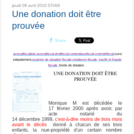
jeudi 08
avril 2010
07h58
Une donation doit être
prouvée
Share
avocatfiscaliste,
avocatfiscal
,
droitfiscal
,
contentieuxfisca
l,
controlefiscal
,sursi
sdepaiement,
examen de situation fiscale
,
residence fiscale
,
tracfin et fraude
fiscale
,fonds de dotation
UNE DONATION DOIT ÊTRE
PROUVÉE
Monique M est décédée le
17 février 2000 après avoir, par
acte notarié du
14 décembre 1999,
c'est-à-dire
moins de trois mois
avant le décès
donné à chacun de ses trois
enfants, la nue-propriété d'un certain nombre