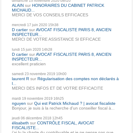
dimanche 15
novembre 2020
08h20
ALAIN
sur
HONORAIRES DU CABINET PATRICK
MICHAUD...
MERCI DE VOS CONSEILS EFFICACES
mercredi 17
juin 2020
15h38
D cartier
sur
AVOCAT FISCALISTE PARIS 8, ANCIEN
INSPECTEUR...
MERCI DE VOTRE ASSISTANCE SI EFFICACE
lundi 15
juin 2020
14h28
D cartier
sur
AVOCAT FISCALISTE PARIS 8, ANCIEN
INSPECTEUR...
excellent praticien
samedi 23
novembre 2019
10h00
laurent R
sur
Régularisation des comptes non déclarés à
l...
MERCI DES INFOS ET DE VOTRE EFFICACITE
mardi 19
novembre 2019
16h25
nguyen
sur
Qui est Patrick Michaud ? | avocat fiscaliste
Bonjour, je suis à la recherche d'un conseiller fiscal à...
jeudi 06
décembre 2018
12h45
élisabeth
sur
CONTRÔLE FISCAL, AVOCAT
FISCALISTE...
j'ai lu la charte du contribuable et je ne pense pas que...