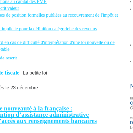
iptions au capital des PME
rit valeur
es de position formelles publiées au recouvrement de l'impôt et
plicite pour la définition catégorielle des revenus
 en cas de difficulté d'interprétation d'une loi nouvelle ou de
ptable
e rescrit
e fiscale
La petite loi
tés le 23 décembre
l
Q
 nouveauté à la française :
Q
ntion d’assistance administrative
v
’accès aux renseignements bancaires
D
L