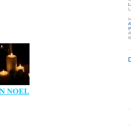
L
L
l
A
I
A
I
N NOEL