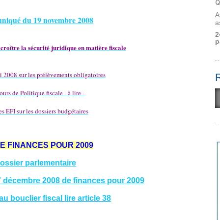
Q
A
niqué du 19 novembre 2008
a
2
p
roître la sécurité juridique en matière fiscale
i 2008 sur les prélèvements obligatoires
urs de Politique fiscale - à lire -
es EFI sur les dossiers budgétaires
DE FINANCES POUR 2009
ossier parlementaire
7 décembre 2008 de finances pour 2009
 bouclier fiscal lire article 38