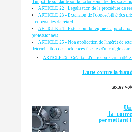
d'impôt de solidarité sur la fortune au titre des souscr
ARTICLE 22 - Légalisation de la procédure de resc
ARTICLE 23 - Extension de l'opposabilité des pris
aux pénalités de retard
ARTICLE 24 - Extension du régime d'approbation im
professionnels
ARTICLE 25 - Non application de l'intérêt de retard
détermination des incidences fiscales d'une règle com
ARTICLE 26 - Création d'un recours en matière d
Lutte contre la fraud
textes vo
Une
la
conve
permettant l