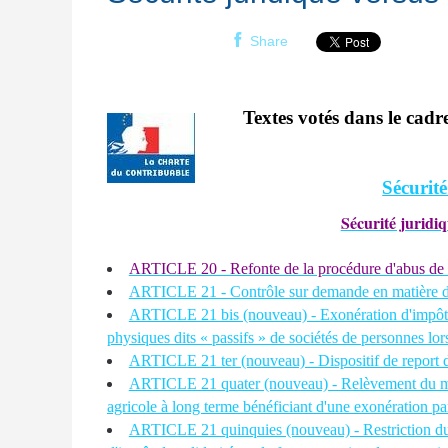
Share
Textes votés dans le cadre
Sécurité
Sécurité juridiq
ARTICLE 20 - Refonte de la procédure d'abus de 
ARTICLE 21 - Contrôle sur demande en matière de
ARTICLE 21 bis (nouveau) - Exonération d'impôt su
physiques dits « passifs » de sociétés de personnes lors
ARTICLE 21 ter (nouveau) - Dispositif de report d
ARTICLE 21 quater (nouveau) - Relèvement du mont
agricole à long terme bénéficiant d'une exonération part
ARTICLE 21 quinquies (nouveau) - Restriction du c