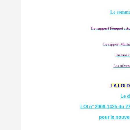
Le commu
Le rapport Fouquet : Acc
Le rapport Marin
Un vrai co
Les tribun
LA LOI 
Le d
LOI n° 2008-1425 du 2
pour le nouveau