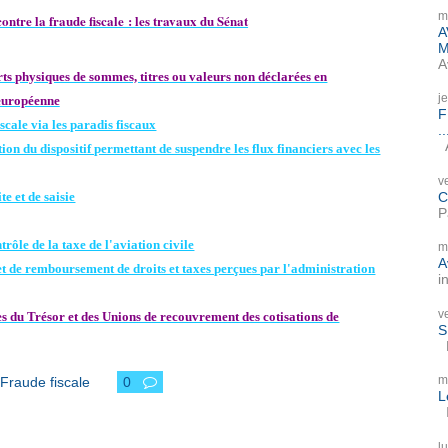
m
contre la fraude fiscale : les travaux du Sénat
A
M
A
s physiques de sommes, titres ou valeurs non déclarées en
j
européenne
F
scale via les paradis fiscaux
..
A
n du dispositif permettant de suspendre les flux financiers avec les
v
C
e et de saisie
P
ôle de la taxe de l'aviation civile
m
A
 de remboursement de droits et taxes perçues par l'administration
i
v
s du Trésor et des Unions de recouvrement des cotisations de
S
P
m
Fraude fiscale
0
L
I
l