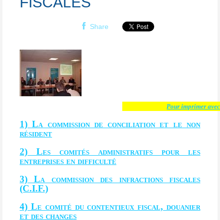
FISCALES
Share
Pour imprimer avec 
1) La commission de conciliation et le non
résident
2) Les comités administratifs pour les
entreprises en difficulté
3) La commission des infractions fiscales
(C.I.F.)
4) Le comité du contentieux fiscal, douanier
et des changes