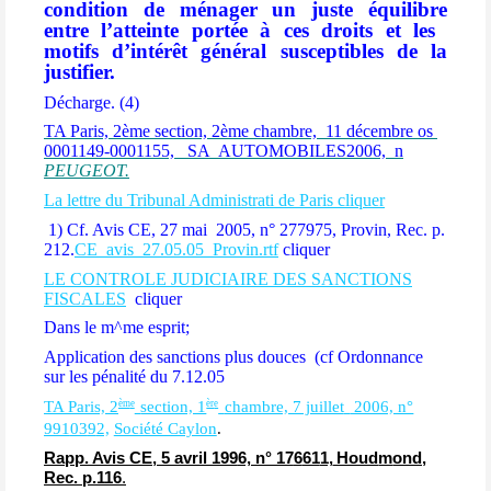
condition
de
ménager
un
juste
équilibre
entre
l’atteinte
portée
à
ces
droits
et
les
motifs d’intérêt général susceptibles de la
justifier.
Décharge. (4)
TA Paris, 2ème section, 2ème chambre,
11 décembre
os
0001149-0001155,
SA
AUTOMOBILES2006,
n
PEUGEOT.
La lettre du Tribunal Administrati de Paris cliquer
1) Cf. Avis CE, 27 mai
2005, n° 277975, Provin, Rec. p.
212.
CE_avis_27.05.05_Provin.rtf
cliquer
LE CONTROLE JUDICIAIRE DES SANCTIONS
FISCALES
cliquer
Dans le m^me esprit;
Application des sanctions plus douces (cf Ordonnance
sur les pénalité du 7.12.05
èm
e
èr
e
TA Paris, 2
section, 1
chambre, 7 juillet
2006, n°
99
1
03
9
2,
Société Caylon
.
Rapp. Avis CE, 5 avril 19
9
6, n° 17
6
61
1,
Houd
m
ond,
Rec. p.116
.