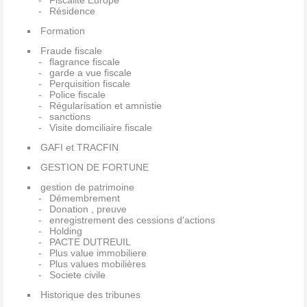
Fiscalité Europe
Résidence
Formation
Fraude fiscale
flagrance fiscale
garde a vue fiscale
Perquisition fiscale
Police fiscale
Régularisation et amnistie
sanctions
Visite domciliaire fiscale
GAFI et TRACFIN
GESTION DE FORTUNE
gestion de patrimoine
Démembrement
Donation , preuve
enregistrement des cessions d'actions
Holding
PACTE DUTREUIL
Plus value immobiliere
Plus values mobilières
Societe civile
Historique des tribunes