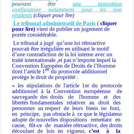
pouvant être
une imposition
confiscatoire
notamment pour les non
résidents
(cliquer pour lire)
Le tribunal administratif de Paris
(
cliquer
pour lire)
vient de publier un jugement de
portée considérable.
Le tribunal a jugé
qu’une
loi rétroactive
pouvait être irrégulière
en utilisant le motif
d’une contradiction de la loi interne avec un
traité internationale ,et pas n’importe lequel la
Convention Européen de Droits de l’Homme
er
dont l’article 1
du protocole additionnel
protège le droit de propriété .
« les stipulations de l'article 1er du protocole
additionnel à la Convention européenne
de
sauvegarde des droits
de
l'homme
et
des
libertés fondamentales
relatives
au
droit
des
personnes
au respect
de
leurs
biens
ne
font,
en
principe,
pas obstacle à
ce que le législateur
adopte de nouvelles dispositions
remettant
en
cause,
fût-ce
de
manière rétroactive, des droits
découlant de lois en vigueur,
c’est
à
la