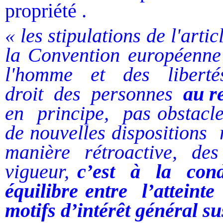
propriété .
« les stipulations de l'arti
la Convention européenne
l'homme
et
des
liberté
droit
des
personnes
au r
en
principe,
pas obstacl
de nouvelles dispositions
r
manière rétroactive, de
vigueur,
c’est
à
la
cond
équilibre entre
l’atteinte
motifs d’intérêt général sus