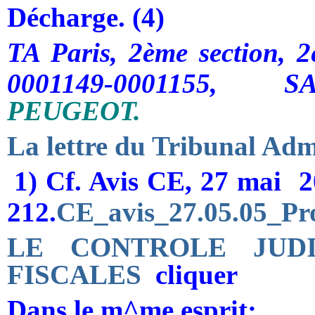
Décharge. (4)
TA Paris, 2ème section, 
0001149-0001155,
S
PEUGEOT.
La lettre du Tribunal Admi
1) Cf. Avis CE, 27 mai
20
212.
CE_avis_27.05.05_Pro
LE CONTROLE JUDI
FISCALES
cliquer
Dans le m^me esprit;