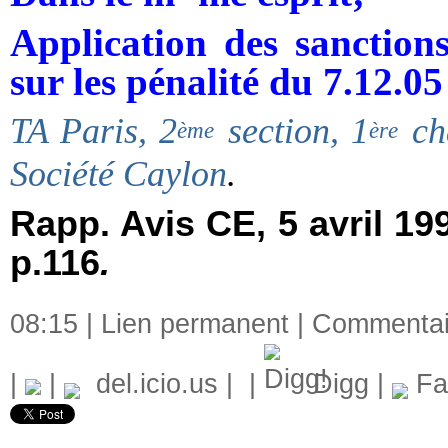
Application des sanctio
sur les pénalité du 7.12.05
TA Paris, 2
section, 1
ch
èm
e
èr
e
Société Caylon
.
Rapp. Avis CE, 5 avril 19
p.116
.
08:15 |
Lien permanent
|
Commentair
|
|
del.icio.us
|
|
Digg
|
Fa